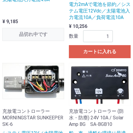
電力2mAで電池を節約／シス
テム電圧12Vdc／太陽電池入
力電流10A／負荷電流10A
¥ 9,185
¥ 10,256
品切れ中です
数量
カートに入れる
充放電コントローラー
充放電コントローラー (防
MORNINGSTAR SUNKEEPER
水・防塵) 24V 10A / Solar
SK-6
Amp BG SA-BGB10