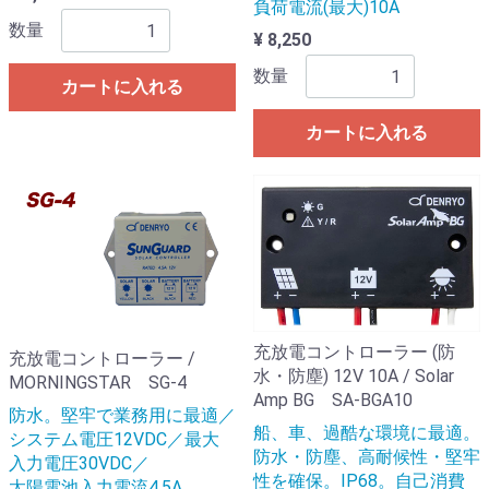
負荷電流(最大)10A
数量
¥ 8,250
数量
カートに入れる
カートに入れる
充放電コントローラー (防
充放電コントローラー /
水・防塵) 12V 10A / Solar
MORNINGSTAR SG-4
Amp BG SA-BGA10
防水。堅牢で業務用に最適／
船、車、過酷な環境に最適。
システム電圧12VDC／最大
防水・防塵、高耐候性・堅牢
入力電圧30VDC／
性を確保。IP68。自己消費
太陽電池入力電流4.5A