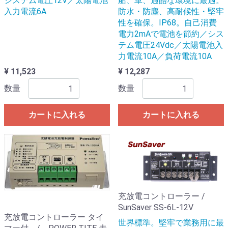
システム電圧12V／太陽電池
船、車、過酷な環境に最適。
入力電流6A
防水・防塵、高耐候性・堅牢
性を確保。IP68。自己消費
電力2mAで電池を節約／シス
テム電圧24Vdc／太陽電池入
力電流10A／負荷電流10A
¥ 11,523
¥ 12,287
数量
数量
カートに入れる
カートに入れる
充放電コントローラー /
SunSaver SS-6L-12V
充放電コントローラー タイ
世界標準。堅牢で業務用に最