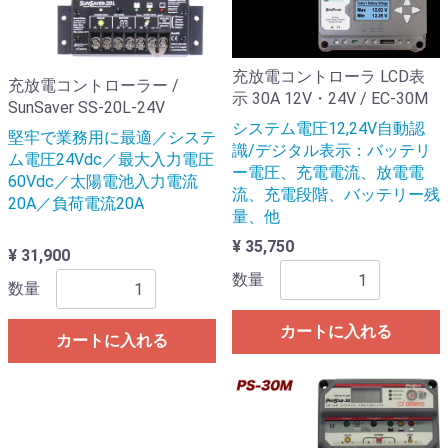
充放電コントローラ LCD表
充放電コントローラー /
示 30A 12V・24V / EC-30M
SunSaver SS-20L-24V
システム電圧12,24V自動認
堅牢で業務用に最適／システ
識/デジタル表示：バッテリ
ム電圧24Vdc／最大入力電圧
ー電圧、充電電流、放電電
60Vdc／太陽電池入力電流
流、充電段階、バッテリー残
20A／負荷電流20A
量、他
¥ 35,750
¥ 31,900
数量
数量
カートに入れる
カートに入れる