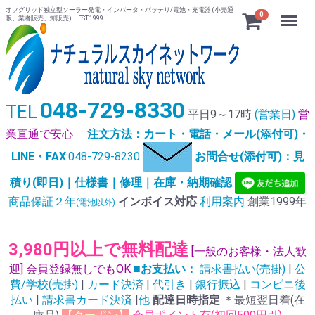
オフグリッド独立型ソーラー発電・インバータ・バッテリ/電池・充電器 (小売通
Menu
0
販、業者販売、卸販売) EST.1999
048-729-8330
TEL
平日9～17時
(営業日)
営
業直通で安心
注文方法：カート・電話・メール(添付可)・
LINE・FAX
:048-729-8230
お問合せ(添付可)：見
積り(即日)｜仕様書｜修理｜在庫・納期確認
商品保証２年
インボイス対応
利用案内
創業1999年
(電池以外)
3,980円以上で無料配達
[一般のお客様・法人歓
迎] 会員登録無しでもOK
■お支払い：
請求書払い(売掛)
|
公
費/学校(売掛)
|
カード決済
|
代引き
|
銀行振込
|
コンビニ後
払い
|
請求書カード決済
|
他
配達日時指定
＊最短翌日着(在