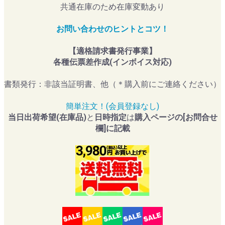
共通在庫のため在庫変動あり
お問い合わせのヒントとコツ！
【適格請求書発行事業】
各種伝票差作成(インボイス対応)
書類発行：非該当証明書、他（＊購入前にご連絡ください）
簡単注文！(会員登録なし)
当日出荷希望(在庫品)
と
日時指定
は
購入ページの[お問合せ
欄]に記載