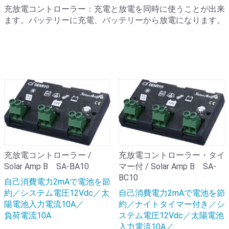
充放電コントローラー：充電と放電を同時に使うことが出来
ます。バッテリーに充電、バッテリーから放電になります。
充放電コントローラー /
充放電コントローラー・タイ
Solar Amp B SA-BA10
マー付 / Solar Amp B SA-
BC10
自己消費電力2mAで電池を節
約／システム電圧12Vdc／太
自己消費電力2mAで電池を節
陽電池入力電流10A／
約／ナイトタイマー付き／シ
負荷電流10A
ステム電圧12Vdc／太陽電池
入力電流10A／