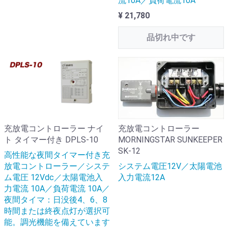
流10A／負荷電流10A
¥ 21,780
品切れ中です
充放電コントローラー ナイ
充放電コントローラー
ト タイマー付き DPLS-10
MORNINGSTAR SUNKEEPER
SK-12
高性能な夜間タイマー付き充
放電コントローラー／システ
システム電圧12V／太陽電池
ム電圧 12Vdc／太陽電池入
入力電流12A
力電流 10A／負荷電流 10A／
夜間タイマ：日没後4、6、8
時間または終夜点灯が選択可
能。調光機能を備えています