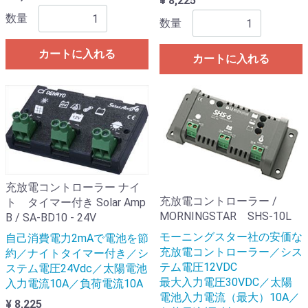
¥ 8,225
数量
数量
カートに入れる
カートに入れる
充放電コントローラー ナイ
充放電コントローラー /
ト タイマー付き Solar Amp
MORNINGSTAR SHS-10L
B / SA-BD10 - 24V
モーニングスター社の安価な
自己消費電力2mAで電池を節
充放電コントローラー／シス
約／ナイトタイマー付き／シ
テム電圧12VDC
ステム電圧24Vdc／太陽電池
最大入力電圧30VDC／太陽
入力電流10A／負荷電流10A
電池入力電流（最大）10A／
¥ 8,225