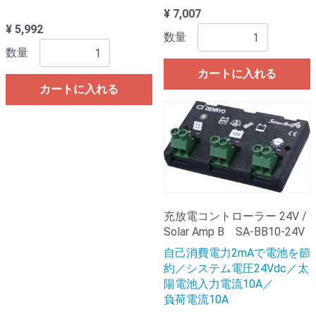
¥ 7,007
¥ 5,992
数量
数量
カートに入れる
カートに入れる
充放電コントローラー 24V /
Solar Amp B SA-BB10-24V
自己消費電力2mAで電池を節
約／システム電圧24Vdc／太
陽電池入力電流10A／
負荷電流10A