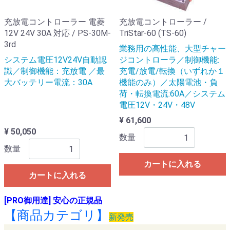
充放電コントローラー 電菱
充放電コントローラー /
12V 24V 30A 対応 / PS-30M-
TriStar-60 (TS-60)
3rd
業務用の高性能、大型チャー
システム電圧12V24V自動認
ジコントローラ／制御機能:
識／制御機能：充放電 ／最
充電/放電/転換（いずれか１
大バッテリー電流：30A
機能のみ）／太陽電池・負
荷・転換電流:60A／システム
電圧12V・24V・48V
¥ 61,600
¥ 50,050
数量
数量
カートに入れる
カートに入れる
[PRO御用達] 安心の正規品
【商品カテゴリ】
新発売