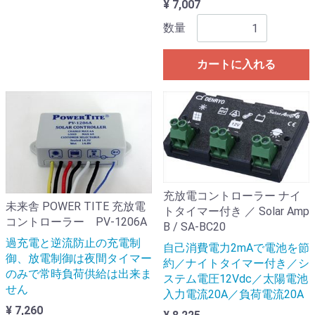
¥ 7,007
数量
カートに入れる
充放電コントローラー ナイ
未来舎 POWER TITE 充放電
トタイマー付き ／ Solar Amp
コントローラー PV-1206A
B / SA-BC20
過充電と逆流防止の充電制
自己消費電力2mAで電池を節
御、放電制御は夜間タイマー
約／ナイトタイマー付き／シ
のみで常時負荷供給は出来ま
ステム電圧12Vdc／太陽電池
せん
入力電流20A／負荷電流20A
¥ 7,260