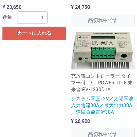
¥ 23,650
¥ 24,750
数量
品切れ中です
カートに入れる
充放電コントローラー タイ
マー付 / POWER TITE 未
来舎 PV-1230D1A
システム電圧12V／太陽電池
入力電流30A／最大出力30A
／連続負荷電流30A
¥ 26,908
品切れ中です