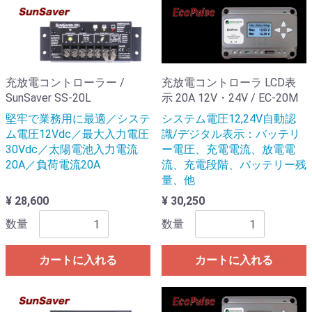
充放電コントローラー /
充放電コントローラ LCD表
SunSaver SS-20L
示 20A 12V・24V / EC-20M
堅牢で業務用に最適／システ
システム電圧12,24V自動認
ム電圧12Vdc／最大入力電圧
識/デジタル表示：バッテリ
30Vdc／太陽電池入力電流
ー電圧、充電電流、放電電
20A／負荷電流20A
流、充電段階、バッテリー残
量、他
¥ 28,600
¥ 30,250
数量
数量
カートに入れる
カートに入れる