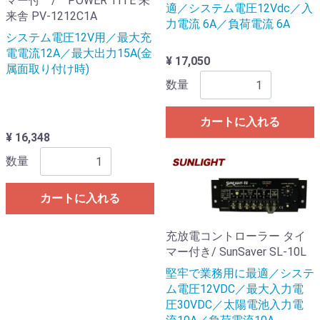
マー付 / POWER TITE 未
適／システム電圧12Vdc／入
来舎 PV-1212C1A
力電流 6A／負荷電流 6A
システム電圧12V用／最大充
電電流12A／最大出力15A(金
¥ 17,050
属面取り付け時)
数量
カートに入れる
¥ 16,348
数量
カートに入れる
充放電コントローラー タイ
マー付き/ SunSaver SL-10L
堅牢で業務用に最適／システ
ム電圧12VDC／最大入力電
圧30VDC／太陽電池入力電