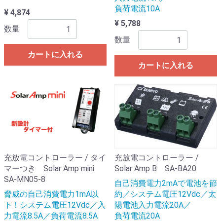
負荷電流10A
¥ 4,874
¥ 5,788
数量
数量
カートに入れる
カートに入れる
充放電コントローラー / タイ
充放電コントローラー /
マーつき Solar Amp mini
Solar Amp B SA-BA20
SA-MN05-8
自己消費電力2mAで電池を節
脅威の自己消費電力1mA以
約／システム電圧12Vdc／太
下！システム電圧12Vdc／入
陽電池入力電流20A／
力電流8.5A／負荷電流8.5A
負荷電流20A