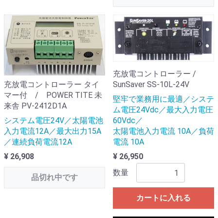
充放電コントローラー /
充放電コントローラー タイ
SunSaver SS-10L-24V
マー付 / POWER TITE 未
堅牢で業務用に最適／システ
来舎 PV-2412D1A
ム電圧24Vdc／最大入力電圧
システム電圧24V／太陽電池
60Vdc／
入力電流12A／最大出力15A
太陽電池入力電流 10A／負荷
／連続負荷電流12A
電流 10A
¥ 26,908
¥ 26,950
数量
品切れ中です
カートに入れる