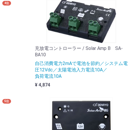
4位
充放電コントローラー / Solar Amp B SA-
BA10
自己消費電力2mAで電池を節約／システム電
圧12Vdc／太陽電池入力電流10A／
負荷電流10A
¥ 4,874
5位