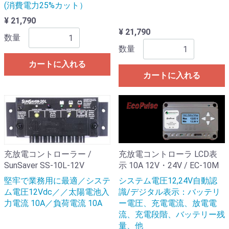
(消費電力25%カット）
¥ 21,790
¥ 21,790
数量
数量
カートに入れる
カートに入れる
充放電コントローラー /
充放電コントローラ LCD表
SunSaver SS-10L-12V
示 10A 12V・24V / EC-10M
堅牢で業務用に最適／システ
システム電圧12,24V自動認
ム電圧12Vdc／／太陽電池入
識/デジタル表示：バッテリ
力電流 10A／負荷電流 10A
ー電圧、充電電流、放電電
流、充電段階、バッテリー残
量、他