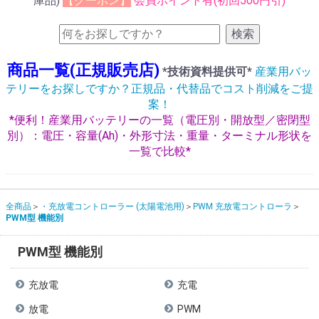
庫品)
【クーポン】
会員ポイント有(初回500円引)
検索
商品一覧(正規販売店)
*技術資料提供可*
産業用バッ
テリーをお探しですか？正規品・代替品でコスト削減をご提
案！
*便利！産業用バッテリーの一覧（電圧別・開放型／密閉型
別）：電圧・容量(Ah)・外形寸法・重量・ターミナル形状を
一覧で比較*
全商品
・充放電コントローラー (太陽電池用)
PWM 充放電コントローラ
PWM型 機能別
PWM型 機能別
充放電
充電
放電
PWM