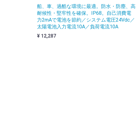
船、車、過酷な環境に最適。防水・防塵、高
耐候性・堅牢性を確保。IP68。自己消費電
力2mAで電池を節約／システム電圧24Vdc／
太陽電池入力電流10A／負荷電流10A
¥ 12,287