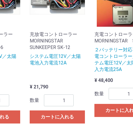
ーラー
充放電コントローラー
充電コントロー
MORNINGSTAR
MORNINGSTAR 
-6
SUNKEEPER SK-12
２バッテリー対応
V／太陽
システム電圧12V／太陽
電コントローラー
電池入力電流12A
テム電圧12V／太
入力電流25A
¥ 48,400
¥ 21,790
数量
数量
カートに入
れる
カートに入れる