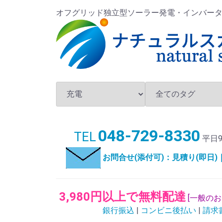
オフグリッド独立型ソーラー発電・インバータ・バ
048-729-8330
TEL
平日9
お問合せ(添付可)：見積り(即日
3,980円以上で無料配達
[一般の
銀行振込
|
コンビニ後払い
|
請求