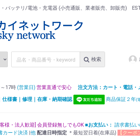
ッテリ/電池・充電器 (小売通販、業者販売、卸販売) EST.1
検索
～17時
(営業日)
営業直通で安心
注文方法：カート・電話・メー
)｜仕様書｜修理｜在庫・納期確認
商品保証２年
(
お客様・法人歓迎] 会員登録無しでもOK
■お支払い：
請求書払い
書カード決済
|
他
配達日時指定
＊最短翌日着(在庫品)
【クーポ