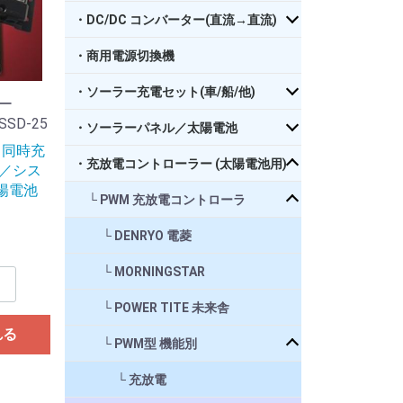
・DC/DC コンバーター(直流→直流)
・商用電源切換機
・ソーラー充電セット(車/船/他)
ラー
SSD-25
・ソーラーパネル／太陽電池
 同時充
・充放電コントローラー (太陽電池用)
／シス
陽電池
PWM 充放電コントローラ
DENRYO 電菱
MORNINGSTAR
POWER TITE 未来舎
れる
PWM型 機能別
充放電