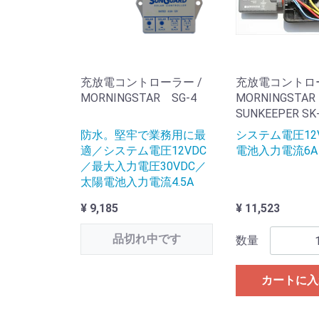
充放電コントローラー /
充放電コントロ
MORNINGSTAR SG-4
MORNINGSTAR
SUNKEEPER SK
防水。堅牢で業務用に最
システム電圧12
適／システム電圧12VDC
電池入力電流6A
／最大入力電圧30VDC／
太陽電池入力電流4.5A
¥ 9,185
¥ 11,523
品切れ中です
数量
カートに入