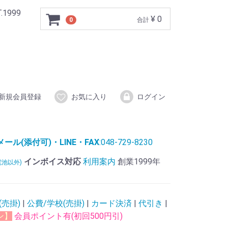
999
¥ 0
0
合計
新規会員登録
お気に入り
ログイン
ル(添付可)・LINE・FAX
:048-729-8230
インボイス対応
利用案内
創業1999年
電池以外)
(売掛)
|
公費/学校(売掛)
|
カード決済
|
代引き
|
ン】
会員ポイント有(初回500円引)