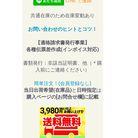
LINE で連絡
共通在庫のため在庫変動あり
お問い合わせのヒントとコツ！
【適格請求書発行事業】
各種伝票差作成(インボイス対応)
書類発行：非該当証明書、他（＊購
入前にご連絡ください）
簡単注文！(会員登録なし)
当日出荷希望(在庫品)
と
日時指定
は
購入ページの[お問合せ欄]に記載