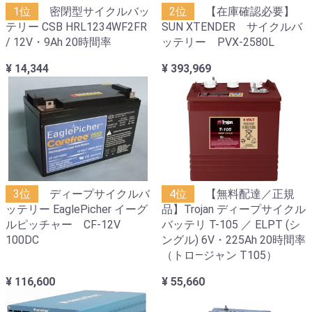
1位
密閉型サイクルバッ
2位
【在庫確認必要】
テリー CSB HRL1234WF2FR
SUN XTENDER サイクルバ
/ 12V・9Ah 20時間率
ッテリー PVX-2580L
¥ 14,344
¥ 393,969
3位
ディープサイクルバ
4位
【無料配達／正規
ッテリー EaglePicher イーグ
品】Trojan ディープサイクル
ルピッチャー CF-12V
バッテリ T-105 ／ ELPT (シ
100DC
ングル) 6V・225Ah 20時間率
（トロ―ジャン T105）
¥ 116,600
¥ 55,660