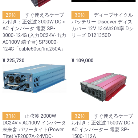
29位
すぐ使えるケーブ
30位
ディープサイクル
ル付き：正弦波 3000W DC＞
バッテリー Discover ディス
AC インバータ 電菱 SP-
カバー 12V 134Ah20h率 Dシ
3000-124G (入力DC24V-出力
リーズ D121350D
AC100V 端子台) SP3000-
124G「cable60sq1m,250A」
¥ 225,720
¥ 109,000
31位
正弦波 2000W
32位
すぐ使えるケーブ
DC24V＞AC100V インバータ
ル付き：正弦波 1500W DC＞
未来舎 パワータイト(Power
AC インバーター 電菱 SP-
Tite) VF2007A-24VDC-
1500-112A