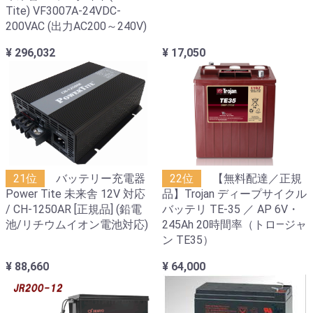
Tite) VF3007A-24VDC-
200VAC (出力AC200～240V)
¥ 296,032
¥ 17,050
21位
バッテリー充電器
22位
【無料配達／正規
Power Tite 未来舎 12V 対応
品】Trojan ディープサイクル
/ CH-1250AR [正規品] (鉛電
バッテリ TE-35 ／ AP 6V・
池/リチウムイオン電池対応)
245Ah 20時間率（トロ―ジャ
ン TE35）
¥ 88,660
¥ 64,000