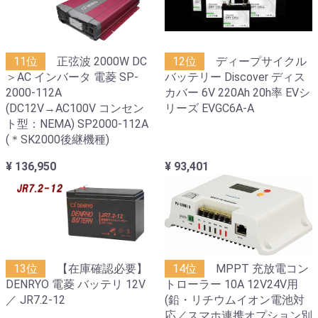
11位
正弦波 2000W DC
12位
ディープサイクル
＞AC インバータ 電菱 SP-
バッテリー Discover ディス
2000-112A
カバー 6V 220Ah 20h率 EVシ
(DC12V→AC100V コンセン
リーズ EVGC6A-A
ト型：NEMA) SP2000-112A
(＊SK2000後継機種)
¥ 136,950
¥ 93,401
13位
【在庫確認必要】
14位
MPPT 充放電コン
DENRYO 電菱 バッテリ 12V
トローラー 10A 12V24V用
／ JR7.2-12
(鉛・リチウムイオン電池対
応／スマホ連携オプション別