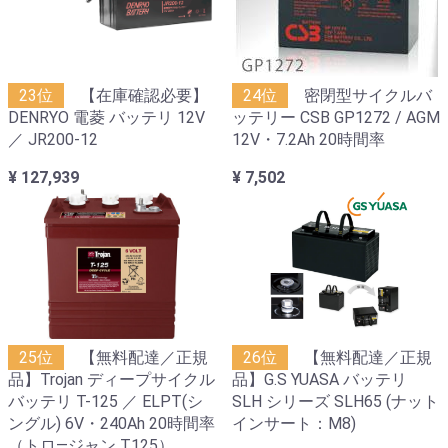
23位
【在庫確認必要】
24位
密閉型サイクルバ
DENRYO 電菱 バッテリ 12V
ッテリー CSB GP1272 / AGM
／ JR200-12
12V・7.2Ah 20時間率
¥ 127,939
¥ 7,502
25位
【無料配達／正規
26位
【無料配達／正規
品】Trojan ディープサイクル
品】G.S YUASA バッテリ
バッテリ T-125 ／ ELPT(シ
SLH シリーズ SLH65 (ナット
ングル) 6V・240Ah 20時間率
インサート：M8)
（トロ―ジャン T125）