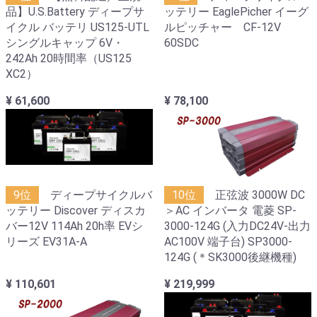
品】U.S.Battery ディープサ
ッテリー EaglePicher イーグ
イクル バッテリ US125-UTL
ルピッチャー CF-12V
シングルキャップ 6V・
60SDC
242Ah 20時間率（US125
XC2）
¥ 61,600
¥ 78,100
9位
ディープサイクルバ
10位
正弦波 3000W DC
ッテリー Discover ディスカ
＞AC インバータ 電菱 SP-
バー12V 114Ah 20h率 EVシ
3000-124G (入力DC24V-出力
リーズ EV31A-A
AC100V 端子台) SP3000-
124G (＊SK3000後継機種)
¥ 110,601
¥ 219,999