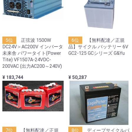
5位
正弦波 1500W
6位
【無料配達／正規
DC24V＞AC200V インバータ
品】サイクル バッテリー 6V
未来舎 パワータイト(Power
GC2-125 GCシリーズ G&Yu
Tite) VF1507A-24VDC-
200VAC (出力AC200～240V)
¥ 183,744
¥ 50,287
7位
【無料配達／正規
8位
ディープサイクルバ