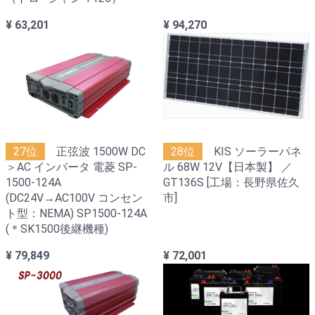
¥ 63,201
¥ 94,270
27位
正弦波 1500W DC
28位
KIS ソーラーパネ
＞AC インバータ 電菱 SP-
ル 68W 12V【日本製】 ／
1500-124A
GT136S [工場：長野県佐久
(DC24V→AC100V コンセン
市]
ト型：NEMA) SP1500-124A
(＊SK1500後継機種)
¥ 79,849
¥ 72,001