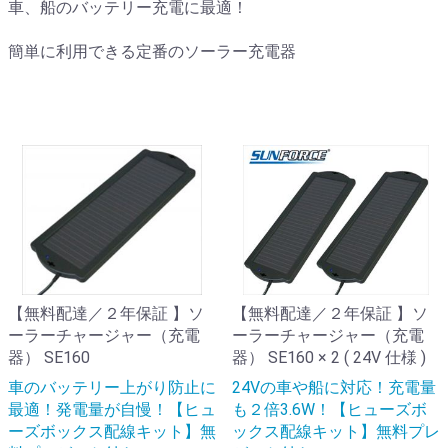
車、船のバッテリー充電に最適！
簡単に利用できる定番のソーラー充電器
【無料配達／２年保証 】ソ
【無料配達／２年保証 】ソ
ーラーチャージャー（充電
ーラーチャージャー（充電
器） SE160
器） SE160 × 2 ( 24V 仕様 )
車のバッテリー上がり防止に
24Vの車や船に対応！充電量
最適！発電量が自慢！【ヒュ
も２倍3.6W！【ヒューズボ
ーズボックス配線キット】無
ックス配線キット】無料プレ