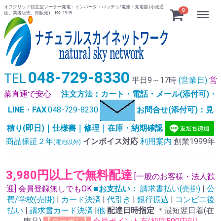
オフグリッド独立型ソーラー発電・インバータ・バッテリ/電池・充電器 (小売通
Menu
0
販、業者販売、卸販売) EST.1999
048-729-8330
TEL
平日9～17時
(営業日)
営
業直通で安心
注文方法：カート・電話・メール(添付可)・
LINE・FAX
:048-729-8230
お問合せ(添付可)：見
積り(即日)｜仕様書｜修理｜在庫・納期確認
商品保証２年
インボイス対応
利用案内
創業1999年
(電池以外)
3,980円以上で無料配達
[一般のお客様・法人歓
迎] 会員登録無しでもOK
■お支払い：
請求書払い(売掛)
|
公
費/学校(売掛)
|
カード決済
|
代引き
|
銀行振込
|
コンビニ後
払い
|
請求書カード決済
|
他
配達日時指定
＊最短翌日着(在