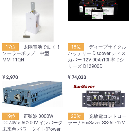
17位
太陽電池で動く！
18位
ディープサイクル
ソーラーポップ 中型
バッテリー Discover ディス
MM-11QN
カバー 12V 90Ah10h率 Dシ
リーズ D12900D
¥ 2,970
¥ 74,030
19位
正弦波 3000W
20位
充放電コントロー
DC24V＞AC200V インバータ
ラー / SunSaver SS-6L-12V
未来舎 パワータイト(Power