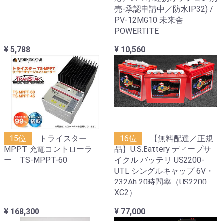
売-承認申請中／防水IP32) /
PV-12MG10 未来舎
POWERTITE
¥ 5,788
¥ 10,560
15位
トライスター
16位
【無料配達／正規
MPPT 充電コントローラ
品】U.S.Battery ディープサ
ー TS-MPPT-60
イクル バッテリ US2200-
UTL シングルキャップ 6V・
232Ah 20時間率（US2200
XC2）
¥ 168,300
¥ 77,000