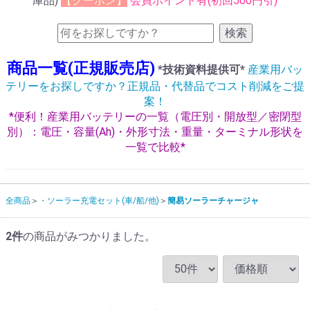
庫品)
【クーポン】
会員ポイント有(初回500円引)
検索
商品一覧(正規販売店)
*技術資料提供可*
産業用バッ
テリーをお探しですか？正規品・代替品でコスト削減をご提
案！
*便利！産業用バッテリーの一覧（電圧別・開放型／密閉型
別）：電圧・容量(Ah)・外形寸法・重量・ターミナル形状を
一覧で比較*
全商品
・ソーラー充電セット(車/船/他)
簡易ソーラーチャージャ
2
件
の商品がみつかりました。