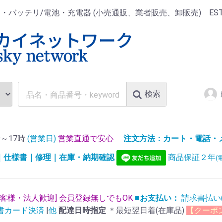
ッテリ/電池・充電器 (小売通販、業者販売、卸販売) EST.1
検索
～17時
(営業日)
営業直通で安心
注文方法：カート・電話・メー
)｜仕様書｜修理｜在庫・納期確認
商品保証２年
(
お客様・法人歓迎] 会員登録無しでもOK
■お支払い：
請求書払い
書カード決済
|
他
配達日時指定
＊最短翌日着(在庫品)
【クーポ