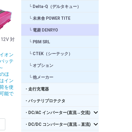
Delta-Q（デルタキュー）
未来舎 POWER TITE
電菱 DENRYO
2V 対
PBM SRL
CTEK（シーテック）
イオン
バッテ
オプション
 ～
電のほ
他メーカー
はイン
荷を使
・走行充電器
可能で
・バッテリプロテクタ
・DC/AC インバーター(直流→交流)
・DC/DC コンバーター(直流→直流)