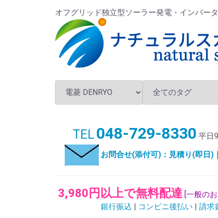
オフグリッド独立型ソーラー発電・インバータ・バ
048-729-8330
TEL
平日9
お問合せ(添付可)：見積り(即日
3,980円以上で無料配達
[一般の
銀行振込
|
コンビニ後払い
|
請求