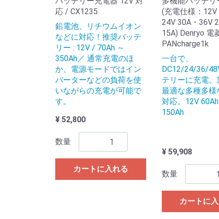
バッテリー充電器 12V 対
多機能バッテリ
応 / CX1235
(充電仕様：12V 
24V 30A・36V 
鉛電池、リチウムイオン
15A) Denryo 電
などに対応！推奨バッテ
PANcharge1k
リー : 12V / 70Ah ～
350Ah／ 通常充電のほ
一台で、
か、電源モードではイン
DC12/24/36/4
バーターなどの負荷を使
テリーに充電。
いながらの充電が可能で
最適な多種多様
す。
対応。12V 60Ah
150Ah
¥ 52,800
数量
¥ 59,908
カートに入れる
数量
カートに入