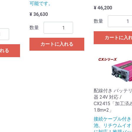
可能です。
¥ 46,200
¥ 36,630
数量
数量
カートに入
カートに入れる
れる
配線付き バッテ
器 24V 対応 /
CX2415「加工済み 
1.8m×2」
接続ケーブル付き
池、リチウムイオ
に対応！推奨バッ