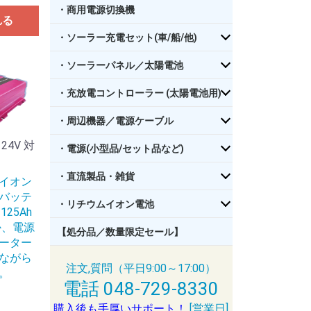
・商用電源切換機
れる
・ソーラー充電セット(車/船/他)
・ソーラーパネル／太陽電池
・充放電コントローラー (太陽電池用)
・周辺機器／電源ケーブル
4V 対
・電源(小型品/セット品など)
・直流製品・雑貨
イオン
バッテ
・リチウムイオン電池
 125Ah
か、電源
【処分品／数量限定セール】
ーター
ながら
注文,質問（平日9:00～17:00）
。
電話 048-729-8330
購入後も手厚いサポート！
[営業日]