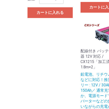
カートに入
カートに入れる
配線付き バッ
器 12V 対応 /
CX1215「加工済み
1.8m×2」
鉛電池、リチウ
などに対応！推
リー : 12V / 30A
150Ah／ 通常
か、電源モード
バーターなどの
いながらの充電