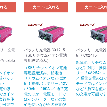
れる
カートに入れる
カートに入
テリー充電
バッテリ充電器 CX1215
バッテリー充電器 2
（SBリチウムイオン電池
応 / CX2415
 cable
専用設定済み）
鉛電池、リチウム
（SBリチウムイオン電池
などに対応！推奨
ムイオン
専用設定済み）鉛電池、
リー :24V 25Ah ～
奨バッテ
リチウムイオンなどに対
／ 通常充電のほ
h ～
応！推奨バッテリー : 12V
モードではインバ
充電のほ
/ 30Ah ～ 150Ah／ 通常充
などの負荷を使い
ではイン
電のほか、電源モードで
の充電が可能です
負荷を使
はインバーターなどの負
が可能で
荷を使いながらの充電が