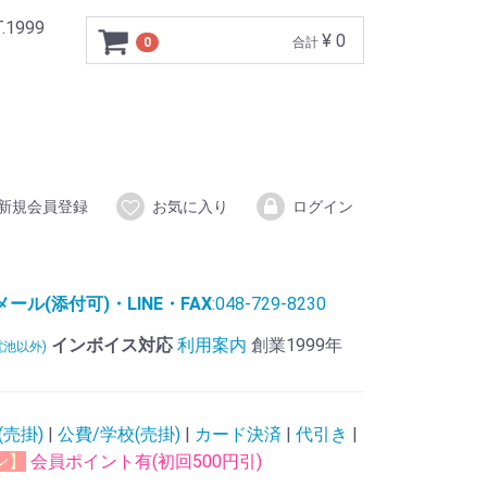
999
¥ 0
0
合計
新規会員登録
お気に入り
ログイン
ル(添付可)・LINE・FAX
:048-729-8230
インボイス対応
利用案内
創業1999年
電池以外)
(売掛)
|
公費/学校(売掛)
|
カード決済
|
代引き
|
ン】
会員ポイント有(初回500円引)