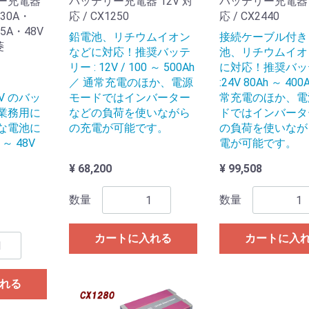
ー充電器
バッテリー充電器 12V 対
バッテリー充電器 2
30A・
応 / CX1250
応 / CX2440
25A・48V
鉛電池、リチウムイオン
接続ケーブル付き
菱
などに対応！推奨バッテ
池、リチウムイオ
リー : 12V / 100 ～ 500Ah
に対応！推奨バッ
／ 通常充電のほか、電源
:24V 80Ah ～ 40
8V のバッ
モードではインバーター
常充電のほか、電
業務用に
などの負荷を使いながら
ドではインバータ
な電池に
の充電が可能です。
の負荷を使いなが
 ～ 48V
電が可能です。
¥ 68,200
¥ 99,508
数量
数量
カートに入れる
カートに入
れる