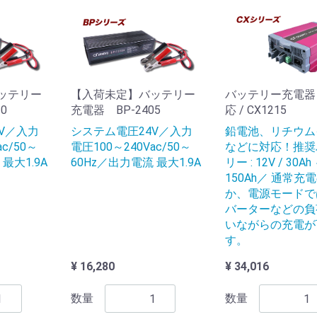
ッテリー
【入荷未定】バッテリー
バッテリー充電器 1
0
充電器 BP-2405
応 / CX1215
V／入力
システム電圧24V／入力
鉛電池、リチウム
c/50～
電圧100～240Vac/50～
などに対応！推奨
最大1.9A
60Hz／出力電流 最大1.9A
リー : 12V / 30Ah
150Ah／ 通常充
か、電源モードで
バーターなどの負
いながらの充電が
す。
¥ 16,280
¥ 34,016
数量
数量