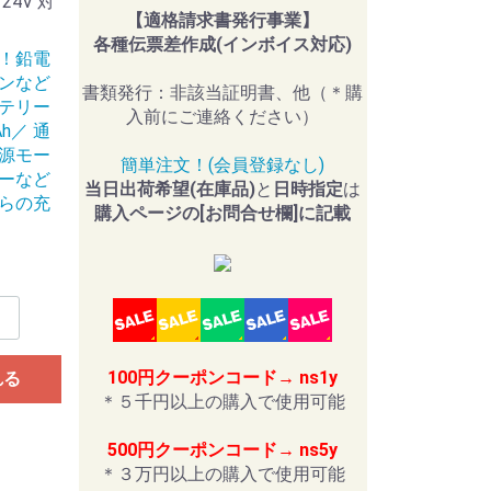
4V 対
【適格請求書発行事業】
各種伝票差作成(インボイス対応)
！鉛電
ンなど
書類発行：非該当証明書、他（＊購
テリー
入前にご連絡ください）
0Ah／ 通
源モー
簡単注文！(会員登録なし)
ーなど
当日出荷希望(在庫品)
と
日時指定
は
らの充
購入ページの[お問合せ欄]に記載
100円クーポンコード→ ns1y
れる
＊５千円以上の購入で使用可能
500円クーポンコード→ ns5y
＊３万円以上の購入で使用可能