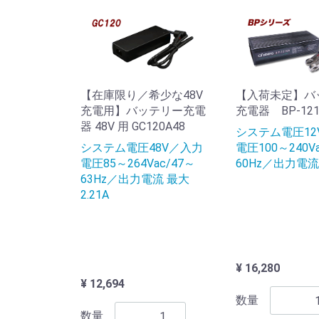
【在庫限り／希少な48V
【入荷未定】バ
充電用】バッテリー充電
充電器 BP-121
器 48V 用 GC120A48
システム電圧12
システム電圧48V／入力
電圧100～240Va
電圧85～264Vac/47～
60Hz／出力電流 
63Hz／出力電流 最大
2.21A
¥ 16,280
¥ 12,694
数量
数量