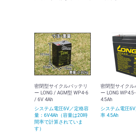
密閉型サイクルバッテリ
密閉型サイクル
ー LONG / AGM型 WP4-6
ー LONG WP4.5-6
/ 6V 4Ah
4.5Ah
システム電圧6V／定格容
システム電圧6V
量：6V4Ah（容量は20時
率 4.5Ah
間率で計算されていま
す）