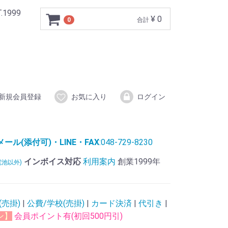
999
¥ 0
0
合計
新規会員登録
お気に入り
ログイン
ル(添付可)・LINE・FAX
:048-729-8230
インボイス対応
利用案内
創業1999年
電池以外)
(売掛)
|
公費/学校(売掛)
|
カード決済
|
代引き
|
ン】
会員ポイント有(初回500円引)