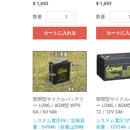
¥ 1,693
¥ 1,693
数量
数量
カートに入れる
カートに入
密閉型サイクルバッテリ
密閉型サイクル
ー LONG / AGM型 WP9-
ー LONG / AGM
6A / 6V 9Ah
12 / 12V 3Ah
システム電圧6V／定格容
システム電圧12
量：6V9Ah（容量は20時
容量：12V3Ah