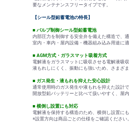
要なメンテナンスフリータイプです。
【シール型鉛蓄電池の特長】
■ バルブ制御シール型鉛蓄電池
内部圧力を制御する安全弁を備えた構造で、
室内・車内・屋内設備・機器組み込み用途に
■ AGM方式・ガラスマット吸着方式
電解液をガラスマットに吸収させる電解液吸
液もれしにくく、振動にも強いため、さまざ
■ ガス発生・液もれを抑えた安心設計
通常使用時のガス発生や液もれを抑えた設計
開放型鉛バッテリーと比べて扱いやすく、屋
■ 横倒し設置にも対応
電解液を保持する構造のため、横倒し設置に
※設置方向は商品ごとの仕様をご確認ください