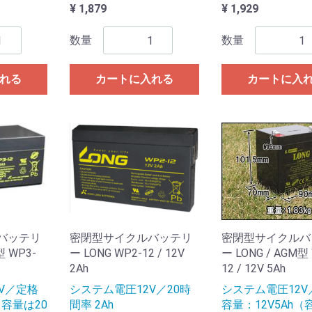
¥ 1,879
¥ 1,929
数量
数量
れる
カートに入れる
カートに入
バッテリ
密閉型サイクルバッテリ
密閉型サイクルバ
型 WP3-
ー LONG WP2-12 / 12V
ー LONG / AGM型
2Ah
12 / 12V 5Ah
V／定格
システム電圧12V／20時
システム電圧12V
（容量は20
間率 2Ah
容量：12V5Ah（