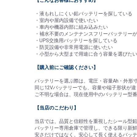
【こんなお客様におすすめ】
・液もれしにくい鉛バッテリーを探している
・室内や屋内設備で使いたい
・車内や機器内部に組み込みたい
・補水不要のメンテナンスフリーバッテリー
・UPS交換用バッテリーを探している
・防災設備や非常用電源に使いたい
・小型から大型まで用途に合う容量を選びた
【購入前にご確認ください】
バッテリーを選ぶ際は、電圧・容量Ah・外形
同じ12Vバッテリーでも、容量や端子形状が
ご不明な場合は、現在使用中のバッテリー型
【当店のこだわり】
当店では、品質と信頼性を重視したシール型
バッテリー専用倉庫で管理し、できる限り新
安さだけではなく、安心して長く使えるバッ