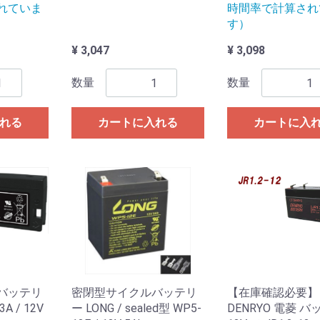
れていま
時間率で計算され
す）
¥ 3,047
¥ 3,098
数量
数量
れる
カートに入れる
カートに入
バッテリ
密閉型サイクルバッテリ
【在庫確認必要】
A / 12V
ー LONG / sealed型 WP5-
DENRYO 電菱 バ