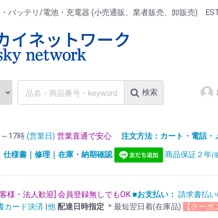
ッテリ/電池・充電器 (小売通販、業者販売、卸販売) EST.1
検索
～17時
(営業日)
営業直通で安心
注文方法：カート・電話・メー
)｜仕様書｜修理｜在庫・納期確認
商品保証２年
(
お客様・法人歓迎] 会員登録無しでもOK
■お支払い：
請求書払い
書カード決済
|
他
配達日時指定
＊最短翌日着(在庫品)
【クーポ