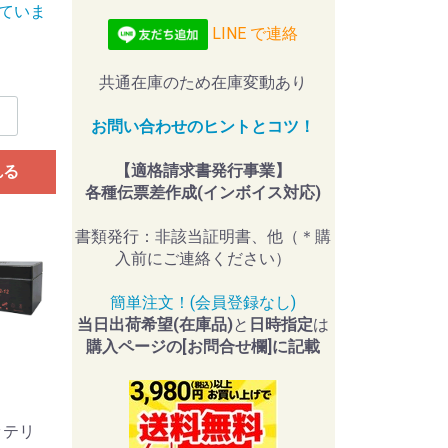
ていま
LINE で連絡
共通在庫のため在庫変動あり
お問い合わせのヒントとコツ！
【適格請求書発行事業】
れる
各種伝票差作成(インボイス対応)
書類発行：非該当証明書、他（＊購
入前にご連絡ください）
簡単注文！(会員登録なし)
当日出荷希望(在庫品)
と
日時指定
は
購入ページの[お問合せ欄]に記載
ッテリ