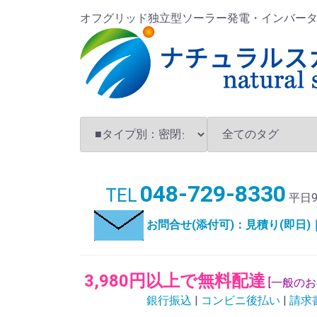
オフグリッド独立型ソーラー発電・インバータ・バ
048-729-8330
TEL
平日9
お問合せ(添付可)：見積り(即日
3,980円以上で無料配達
[一般の
銀行振込
|
コンビニ後払い
|
請求