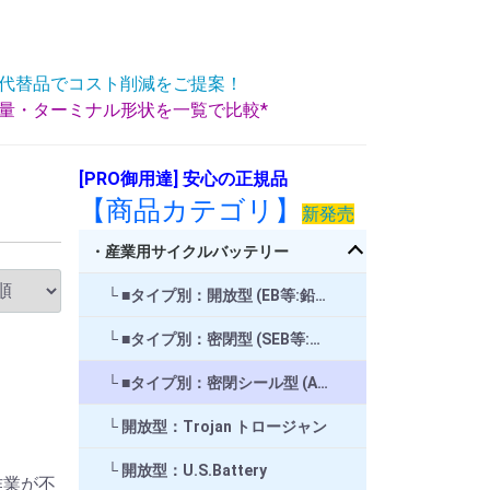
代替品でコスト削減をご提案！
重量・ターミナル形状を一覧で比較*
[PRO御用達] 安心の正規品
【商品カテゴリ】
新発売
・産業用サイクルバッテリー
■タイプ別：開放型 (EB等:鉛バッテリ)
■タイプ別：密閉型 (SEB等:鉛バッテリ)
■タイプ別：密閉シール型 (AGM,GEL等:鉛バッテリ) 等
開放型：Trojan トロージャン
開放型：U.S.Battery
作業が不