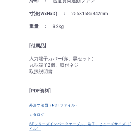
冷却 ：
温度負荷連動ファン
寸法(WxHxD) ：
255×158×442mm
重量 ：
8.2kg
[付属品]
入力端子カバー(赤、黒セット）
丸型端子2個、取付ネジ
取扱説明書
[PDF資料]
外形寸法図（PDFファイル）
カタログ
SPシリーズインバータケーブル、端子、ヒューズサイズ（P
イル）