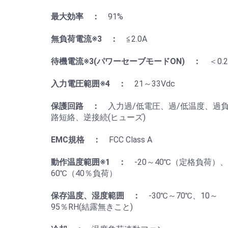
最大効率 ：
91%
無負荷電流※3 ：
≦2.0A
待機電流※3(パワーセーブモードON) ：
＜0.
入力電圧範囲※4 ：
21～33Vdc
保護回路 ：
入力過/低電圧、過/低温度、過
路短絡、逆接続(ヒューズ)
EMC規格 ：
FCC Class A
動作温度範囲※1 ：
-20～40℃（定格負荷）
60℃（40％負荷）
保存温度、湿度範囲 ：
-30℃～70℃、10～
95％RH(結露無きこと)