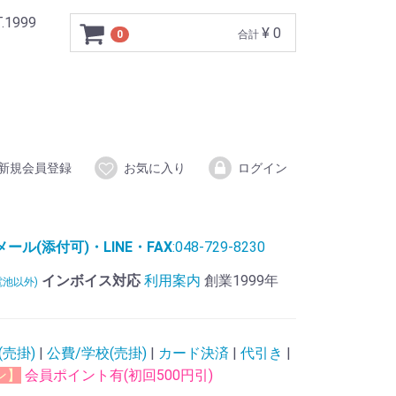
999
¥ 0
0
合計
新規会員登録
お気に入り
ログイン
ル(添付可)・LINE・FAX
:048-729-8230
インボイス対応
利用案内
創業1999年
電池以外)
(売掛)
|
公費/学校(売掛)
|
カード決済
|
代引き
|
ン】
会員ポイント有(初回500円引)