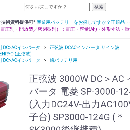
検索
*技術資料提供可*
産業用バッテリーをお探しですか？正規品・
電圧別・開放型／密閉型別）：電圧・容量(Ah)・外形寸法・
] DC>ACインバータ
正弦波 DCACインバータ サイン波
ENRYO (正弦波)
] DC>ACインバータ
鉛バッテリ用
正弦波 3000W DC＞AC
バータ 電菱 SP-3000-12
(入力DC24V-出力AC100
子台) SP3000-124G (＊
SK3000後継機種)