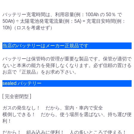
バッテリー充電時間は、利用容量(例：100Ah の 50％ で
50Ah) ÷ 太陽電池発電電流量(例：5A) = 充電目安時間(例：
10h)（ロスを考慮せず）
当店のバッテリーはメーカー正規品です
バッテリーは保管時の管理が重要な製品です。保管が適切で
ないと本来の能力を発揮しなくなります。必ず信頼の置ける
お店で『正規品』をお求め下さい。
sealed バッテリー
[ 完全密閉型 ]
ガスの発生なし！ だから、室内・車内で安全
横倒しできる！ だから、使う場所を選ばない、持ち運び便
利！
だから！ 組み込みに便利！ 人の多いところで使える！