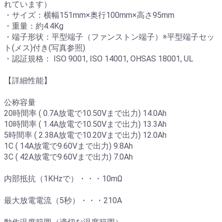
れています）
・サイズ：横幅151mm×奥行100mm×高さ95mm
・重量：約4.4Kg
・端子形状：平型端子（ファンストン端子）※平型端子セッ
ト(メス)付き(写真参照)
・認証規格： ISO 9001, ISO 14001, OHSAS 18001, UL
【詳細性能】
公称容量
20時間率 ( 0.7A放電で10.50Vまで出力) 14.0Ah
10時間率 ( 1.4A放電で10.50Vまで出力) 13.3Ah
5時間率 ( 2.38A放電で10.20Vまで出力) 12.0Ah
1C ( 14A放電で9.60Vまで出力) 9.8Ah
3C ( 42A放電で9.60Vまで出力) 7.0Ah
内部抵抗（1KHzで）・・・10mΩ
最大放電電流（5秒）・・・210A