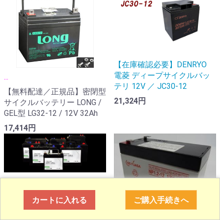
【在庫確認必要】DENRYO
電菱 ディープサイクルバッ
...
テリ 12V ／ JC30-12
【無料配達／正規品】密閉型
21,324円
サイクルバッテリー LONG /
GEL型 LG32-12 / 12V 32Ah
17,414円
ディスカバー・エナジー社
カートに入れる
ご購入手続きへ
は、二次電池分野において...
ディープサイクルバッテリー