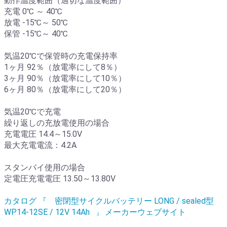
動作温度範囲（適切な温度範囲）
充電 0℃ ～ 40℃
放電 -15℃～ 50℃
保管 -15℃～ 40℃
気温20℃で保管時の充電保持率
1ヶ月 92％（放電率にして8％）
3ヶ月 90％（放電率にして10％）
6ヶ月 80％（放電率にして20％）
気温20℃で充電
繰り返しの充放電使用の場合
充電電圧 14.4～15.0V
最大充電電流：4.2A
スタンバイ使用の場合
定電圧充電電圧 13.50～13.80V
カタログ 『 密閉型サイクルバッテリー LONG / sealed型
WP14-12SE / 12V 14Ah
メーカーウェブサイト
』