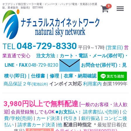
オフグリッド独立型ソーラー発電・インバータ・バッテリ/電池・充電器 (小売通
Menu
0
販、業者販売、卸販売) EST.1999
048-729-8330
TEL
平日9～17時
(営業日)
営
業直通で安心
注文方法：カート・電話・メール(添付可)・
LINE・FAX
:048-729-8230
お問合せ(添付可)：見
積り(即日)｜仕様書｜修理｜在庫・納期確認
商品保証２年
インボイス対応
利用案内
創業1999年
(電池以外)
3,980円以上で無料配達
[一般のお客様・法人歓
迎] 会員登録無しでもOK
■お支払い：
請求書払い(売掛)
|
公
費/学校(売掛)
|
カード決済
|
代引き
|
銀行振込
|
コンビニ後
払い
|
請求書カード決済
|
他
配達日時指定
＊最短翌日着(在