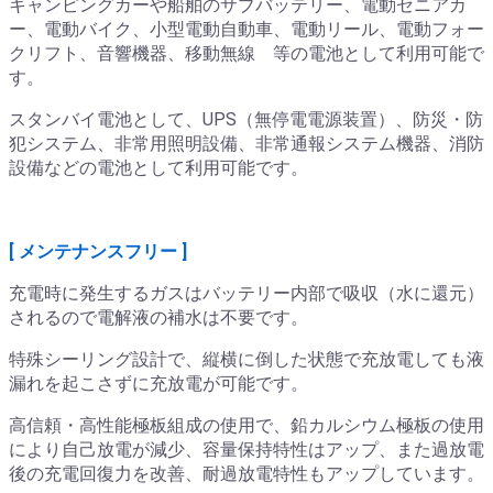
キャンピングカーや船舶のサブバッテリー、電動セニアカ
ー、電動バイク、小型電動自動車、電動リール、電動フォー
クリフト、音響機器、移動無線 等の電池として利用可能で
す。
スタンバイ電池として、UPS（無停電電源装置）、防災・防
犯システム、非常用照明設備、非常通報システム機器、消防
設備などの電池として利用可能です。
[ メンテナンスフリー ]
充電時に発生するガスはバッテリー内部で吸収（水に還元）
されるので電解液の補水は不要です。
特殊シーリング設計で、縦横に倒した状態で充放電しても液
漏れを起こさずに充放電が可能です。
高信頼・高性能極板組成の使用で、鉛カルシウム極板の使用
により自己放電が減少、容量保持特性はアップ、また過放電
後の充電回復力を改善、耐過放電特性もアップしています。