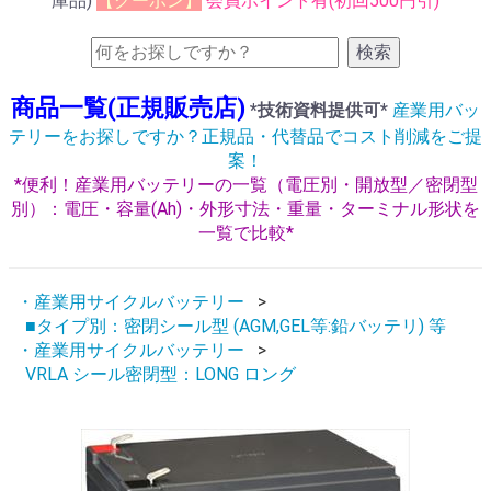
庫品)
【クーポン】
会員ポイント有(初回500円引)
検索
商品一覧(正規販売店)
*技術資料提供可*
産業用バッ
テリーをお探しですか？正規品・代替品でコスト削減をご提
案！
*便利！産業用バッテリーの一覧（電圧別・開放型／密閉型
別）：電圧・容量(Ah)・外形寸法・重量・ターミナル形状を
一覧で比較*
・産業用サイクルバッテリー
■タイプ別：密閉シール型 (AGM,GEL等:鉛バッテリ) 等
・産業用サイクルバッテリー
VRLA シール密閉型：LONG ロング