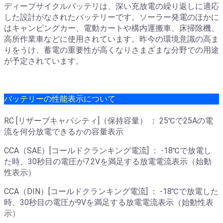
ディープサイクルバッテリは、深い充放電の繰り返しに適応
した設計がなされたバッテリーです。ソーラー発電のほかに
はキャンピングカー、電動カートや構内運搬車、床掃除機、
高所作業車などに使用されています。昨今の環境意識の高ま
りをうけ、蓄電の重要性が高くなりさまざまな分野での用途
が予定されています。
バッテリーの性能表示について
RC [リザーブキャパシティ]（保持容量） ： 25℃で25Aの電
流を何分放電できるかの容量表示
CCA（SAE）[コールドクランキング電流] ： -18℃で放電し
た時、30秒目の電圧が7.2Vを満足する放電電流表示（始動
性表示）
CCA（DIN）[コールドクランキング電流] ： -18℃で放電した
時、30秒目の電圧が9Vを満足する放電電流表示（始動性表
示）