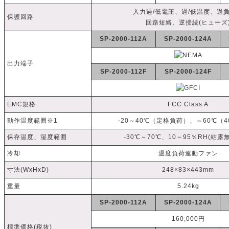
入力過/低電圧、過/低温度、過
保護回路
回路短絡、逆接続(ヒューズ
SP-2000-112A
SP-2000-124A
出力端子
SP-2000-112F
SP-2000-124F
EMC規格
FCC Class A
動作温度範囲※1
-20～40℃（定格負荷）、～60℃（
保存温度、湿度範囲
-30℃～70℃、10～95％RH(結露
冷却
温度負荷連動ファン
寸法(WxHxD)
248×83×443mm
重量
5.24kg
SP-2000-112A
SP-2000-124A
160,000円
標準価格(税抜)