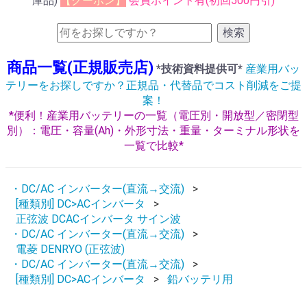
庫品)
【クーポン】
会員ポイント有(初回500円引)
検索
商品一覧(正規販売店)
*技術資料提供可*
産業用バッ
テリーをお探しですか？正規品・代替品でコスト削減をご提
案！
*便利！産業用バッテリーの一覧（電圧別・開放型／密閉型
別）：電圧・容量(Ah)・外形寸法・重量・ターミナル形状を
一覧で比較*
・DC/AC インバーター(直流→交流)
[種類別] DC>ACインバータ
正弦波 DCACインバータ サイン波
・DC/AC インバーター(直流→交流)
電菱 DENRYO (正弦波)
・DC/AC インバーター(直流→交流)
[種類別] DC>ACインバータ
鉛バッテリ用