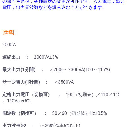
の操作や監視，各種設定の変更が可能です。入力電圧，出力
電圧，出力周波数などを読み込むことができます。
[仕様]
2000W
連続出力 ：
2000VA±3%
最大出力(1分間) ：
＞2000～2300VA(100～115%)
サージ電力(1秒間) ：
＜3500VA
定格出力電圧（切換可） ：
100（初期値）／110／115
／120Vac±5%
周波数（切換可） ：
50／60（初期値）Hz±0.5%
出力波形※2 ：
正弦波(歪率5%以下)