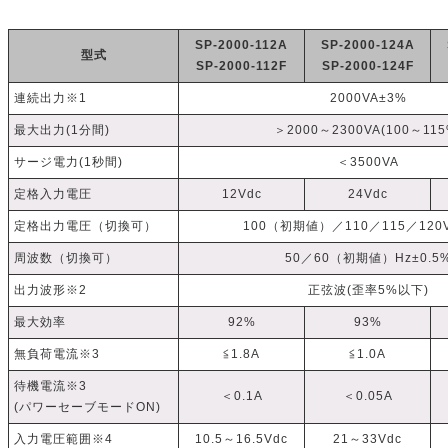
SP-2000-112A
SP-2000-124A
型式
SP-2000-112F
SP-2000-124F
連続出力※1
2000VA±3%
最大出力(1分間)
＞2000～2300VA(100～115
サージ電力(1秒間)
＜3500VA
定格入力電圧
12Vdc
24Vdc
定格出力電圧（切換可）
100（初期値）／110／115／120V
周波数（切換可）
50／60（初期値）Hz±0.5
出力波形※2
正弦波(歪率5%以下)
最大効率
92%
93%
無負荷電流※3
≦1.8A
≦1.0A
待機電流※3
＜0.1A
＜0.05A
(パワーセーブモードON)
入力電圧範囲※4
10.5～16.5Vdc
21～33Vdc