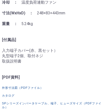
冷却 ：
温度負荷連動ファン
寸法(WxHxD) ：
248×83×443mm
重量 ：
5.24kg
[付属品]
入力端子カバー(赤、黒セット）
丸型端子2個、取付ネジ
取扱説明書
[PDF資料]
外形寸法図（PDFファイル）
カタログ
SPシリーズインバータケーブル、端子、ヒューズサイズ（PDFファイ
ル）