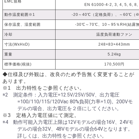
EMC規格
EN 61000-4-2, 3, 4, 5, 6, 8,
動作温度範囲※1
-20～40℃（定格負荷）、～60℃（
保存温度、湿度範囲
-30℃～70℃、10～95％RH(結露
冷却
温度負荷連動ファン
寸法(WxHxD)
248×83×443mm
重量
5.24kg
標準価格(税抜)
170,500円
◆仕様及び外観は、改良のため予告無く変更することが
あります。
※1 出力特性をご参照ください。
※2 測定条件：入力電圧=12.5V/25V/50V、出力電圧
=100/110/115/120Vac 80%負荷(力率=1.0)。200Vモ
デルの場合、出力電圧を２倍にしてください。
※3 定格入力電圧値にて測定。
※4 動作可能入力電圧上限は12Vモデルの場合16V、24Vモ
デルの場合32V、48Vモデルの場合64Vとなります。
詳しくは、出力特性をご参照ください。