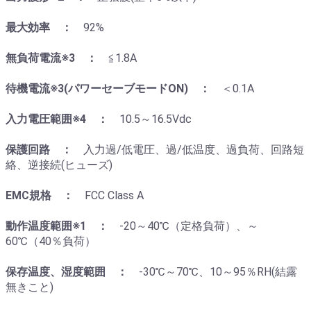
最大効率 ：
92%
無負荷電流※3 ：
≦1.8A
待機電流※3(パワーセーブモードON) ：
＜0.1A
入力電圧範囲※4 ：
10.5～16.5Vdc
保護回路 ：
入力過/低電圧、過/低温度、過負荷、回路短
絡、逆接続(ヒューズ)
EMC規格 ：
FCC Class A
動作温度範囲※1 ：
-20～40℃（定格負荷）、～
60℃（40％負荷）
保存温度、湿度範囲 ：
-30℃～70℃、10～95％RH(結露
無きこと)