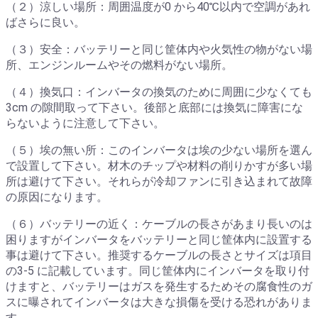
（２）涼しい場所：周囲温度が0 から40℃以内で空調があれ
ばさらに良い。
（３）安全：バッテリーと同じ筐体内や火気性の物がない場
所、エンジンルームやその燃料がない場所。
（４）換気口：インバータの換気のために周囲に少なくても
3cm の隙間取って下さい。後部と底部には換気に障害にな
らないように注意して下さい。
（５）埃の無い所：このインバータは埃の少ない場所を選ん
で設置して下さい。材木のチップや材料の削りかすが多い場
所は避けて下さい。それらが冷却ファンに引き込まれて故障
の原因になります。
（６）バッテリーの近く：ケーブルの長さがあまり長いのは
困りますがインバータをバッテリーと同じ筐体内に設置する
事は避けて下さい。推奨するケーブルの長さとサイズは項目
の3-5 に記載しています。同じ筐体内にインバータを取り付
けますと、バッテリーはガスを発生するためその腐食性のガ
スに曝されてインバータは大きな損傷を受ける恐れがありま
す。