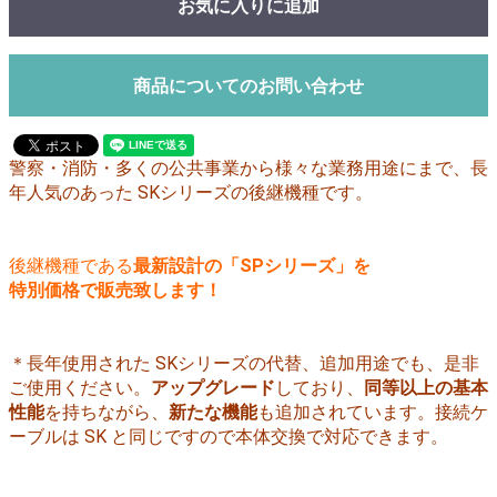
お気に入りに追加
商品についてのお問い合わせ
警察・消防・多くの公共事業から様々な業務用途にまで、長
年人気のあった SKシリーズの後継機種です。
後継機種である
最新設計の「SPシリーズ」を
特別価格で販売致します！
＊長年使用された SKシリーズの代替、追加用途でも、是非
ご使用ください。
アップグレード
しており、
同等以上の基本
性能
を持ちながら、
新たな機能
も追加されています。接続ケ
ーブルは SK と同じですので本体交換で対応できます。