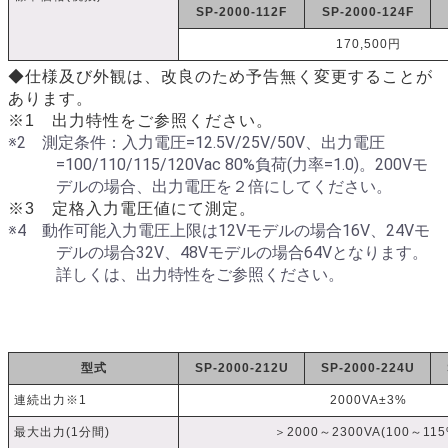
SP-2000-112F
SP-2000-124F
170,500円
◆仕様及び外観は、改良のため予告無く変更することが
あります。
※1 出力特性をご参照ください。
※2 測定条件：入力電圧=12.5V/25V/50V、出力電圧
=100/110/115/120Vac 80%負荷(力率=1.0)。200Vモ
デルの場合、出力電圧を２倍にしてください。
※3 定格入力電圧値にて測定。
※4 動作可能入力電圧上限は12Vモデルの場合16V、24Vモ
デルの場合32V、48Vモデルの場合64Vとなります。
詳しくは、出力特性をご参照ください。
型式
SP-2000-212U
SP-2000-224U
連続出力※1
2000VA±3%
最大出力(1分間)
＞2000～2300VA(100～115