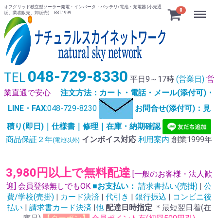
オフグリッド独立型ソーラー発電・インバータ・バッテリ/電池・充電器 (小売通
Menu
0
販、業者販売、卸販売) EST.1999
048-729-8330
TEL
平日9～17時
(営業日)
営
業直通で安心
注文方法：カート・電話・メール(添付可)・
LINE・FAX
:048-729-8230
お問合せ(添付可)：見
積り(即日)｜仕様書｜修理｜在庫・納期確認
商品保証２年
インボイス対応
利用案内
創業1999年
(電池以外)
3,980円以上で無料配達
[一般のお客様・法人歓
迎] 会員登録無しでもOK
■お支払い：
請求書払い(売掛)
|
公
費/学校(売掛)
|
カード決済
|
代引き
|
銀行振込
|
コンビニ後
払い
|
請求書カード決済
|
他
配達日時指定
＊最短翌日着(在