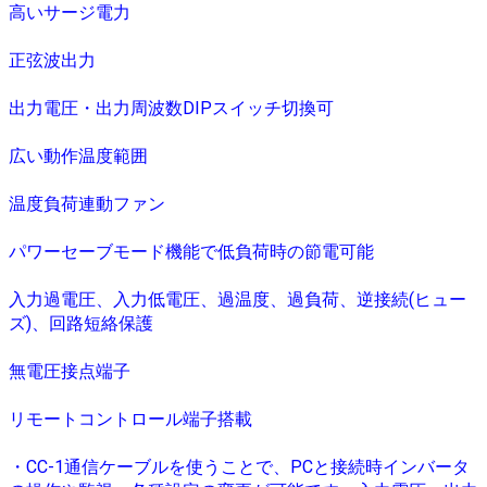
高いサージ電力
正弦波出力
出力電圧・出力周波数DIPスイッチ切換可
広い動作温度範囲
温度負荷連動ファン
パワーセーブモード機能で低負荷時の節電可能
入力過電圧、入力低電圧、過温度、過負荷、逆接続(ヒュー
ズ)、回路短絡保護
無電圧接点端子
リモートコントロール端子搭載
・CC-1通信ケーブルを使うことで、PCと接続時インバータ