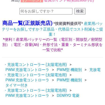
庫品)
【クーポン】
会員ポイント有(初回500円引)
検索
商品一覧(正規販売店)
*技術資料提供可*
産業用バッ
テリーをお探しですか？正規品・代替品でコスト削減をご提
案！
*便利！産業用バッテリーの一覧（電圧別・開放型／密閉型
別）：電圧・容量(Ah)・外形寸法・重量・ターミナル形状を
一覧で比較*
・充放電コントローラー (太陽電池用)
PWM 充放電コントローラ
PWM型 機能別
充放電
・充放電コントローラー (太陽電池用)
PWM 充放電コントローラ
PWM型 機能別
タイマー付き
・充放電コントローラー (太陽電池用)
PWM 充放電コントローラ
DENRYO 電菱