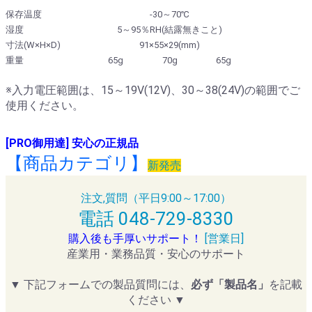
保存温度
-30～70℃
湿度
5～95％RH(結露無きこと)
寸法(W×H×D)
91×55×29(mm)
重量
65g
70g
65g
※入力電圧範囲は、15～19V(12V)、30～38(24V)の範囲でご
使用ください。
[PRO御用達] 安心の正規品
【商品カテゴリ】
新発売
注文,質問（平日9:00～17:00）
電話 048-729-8330
購入後も手厚いサポート！
[営業日]
産業用・業務品質・安心のサポート
▼ 下記フォームでの製品質問には、
必ず「製品名」
を記載
ください ▼