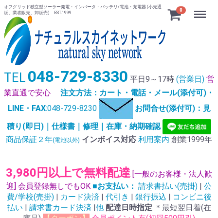
オフグリッド独立型ソーラー発電・インバータ・バッテリ/電池・充電器 (小売通
Menu
0
販、業者販売、卸販売) EST.1999
048-729-8330
TEL
平日9～17時
(営業日)
営
業直通で安心
注文方法：カート・電話・メール(添付可)・
LINE・FAX
:048-729-8230
お問合せ(添付可)：見
積り(即日)｜仕様書｜修理｜在庫・納期確認
商品保証２年
インボイス対応
利用案内
創業1999年
(電池以外)
3,980円以上で無料配達
[一般のお客様・法人歓
迎] 会員登録無しでもOK
■お支払い：
請求書払い(売掛)
|
公
費/学校(売掛)
|
カード決済
|
代引き
|
銀行振込
|
コンビニ後
払い
|
請求書カード決済
|
他
配達日時指定
＊最短翌日着(在