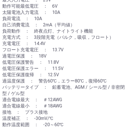
動作可能最低電圧 ： 6V
太陽電池入力電流 ： 10A
負荷電流 ： 10A
自己消費電流 ： 2mA（平均値）
負荷動作 ： 終夜点灯、ナイトライト機能
充電方式 ： 3段階充電（バルク，吸収，フロート）
充電電圧 ： 14.4V
フロート充電電圧 ： 13.7V
過電圧保護 ： 18V
低電圧保護警告 ： 11.8V
低電圧保護エラー ： 11.5V
低電圧保護復帰 ： 12.5V
過温度保護 ： 警告60℃，エラー80℃，復帰60℃
バッテリータイプ ： 鉛蓄電池、AGM / シール型 / 非密閉
型 / ゲル型
適合電線最大 ： ＃12AWG
適合電線最小 ： ＃18AWG
接地 ： プラス接地
温度補正 ： -30mV/℃
動作温度範囲 ： -20～60℃