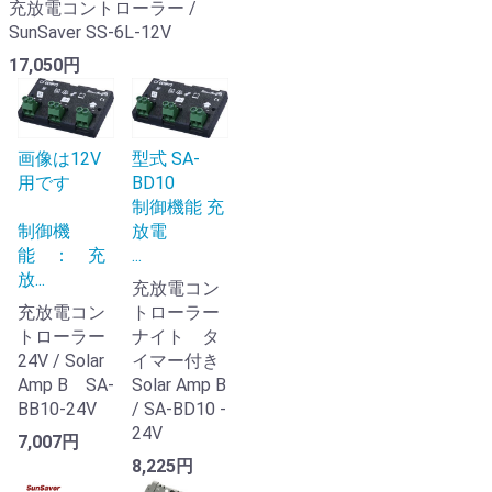
充放電コントローラー /
SunSaver SS-6L-12V
17,050円
画像は12V
型式 SA-
用です
BD10
制御機能 充
制御機
放電
能 ： 充
...
放...
充放電コン
充放電コン
トローラー
トローラー
ナイト タ
24V / Solar
イマー付き
Amp B SA-
Solar Amp B
BB10-24V
/ SA-BD10 -
24V
7,007円
8,225円