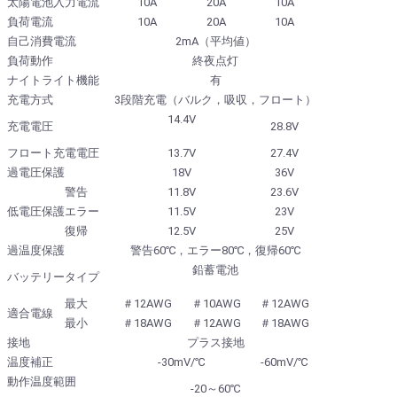
太陽電池入力電流
10A
20A
10A
負荷電流
10A
20A
10A
自己消費電流
2mA（平均値）
負荷動作
終夜点灯
ナイトライト機能
有
充電方式
3段階充電（バルク，吸収，フロート）
14.4V
充電電圧
28.8V
フロート充電電圧
13.7V
27.4V
過電圧保護
18V
36V
警告
11.8V
23.6V
低電圧保護
エラー
11.5V
23V
復帰
12.5V
25V
過温度保護
警告60℃，エラー80℃，復帰60℃
鉛蓄電池
バッテリータイプ
最大
＃12AWG
＃10AWG
＃12AWG
適合電線
最小
＃18AWG
＃12AWG
＃18AWG
接地
プラス接地
温度補正
-30mV/℃
-60mV/℃
動作温度範囲
-20～60℃