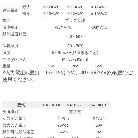
最大
＃12AWG
＃10AWG
＃12AWG
適合電線
最小
＃18AWG
＃12AWG
＃18AWG
接地
プラス接地
温度補正
-30mV/℃
-60mV/℃
動作温度範囲
-20～60℃
保存温度
-30～70℃
湿度
5～95％RH(結露無きこと)
寸法(W×H×D)
91×55×29(mm)
重量
65g
70g
65g
※入力電圧範囲は、15～19V(12V)、30～38(24V)の範囲でご
使用ください。
型式
SA-BC10
SA-BC20
SA-BD10
制御機能
充放電
システム電圧
12Vdc
24Vdc
最大入力電圧
25Vdc
50V
動作可能最低電圧
6Vdc
8V