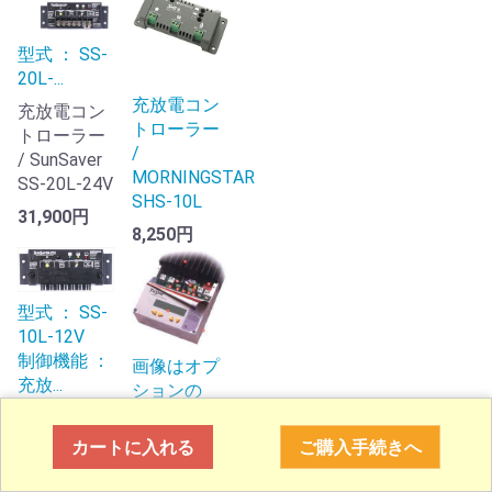
型式 ： SS-
20L-...
充放電コン
充放電コン
トローラー
トローラー
/
/ SunSaver
MORNINGSTAR
SS-20L-24V
SHS-10L
31,900円
8,250円
型式 ： SS-
10L-12V
制御機能 ：
画像はオプ
充放...
ションの
LCDディス
充放電コン
プレイ装着
トローラー
カートに入れる
ご購入手続きへ
時になりま
/ SunSaver
す。LCD...
SS-10L-12V