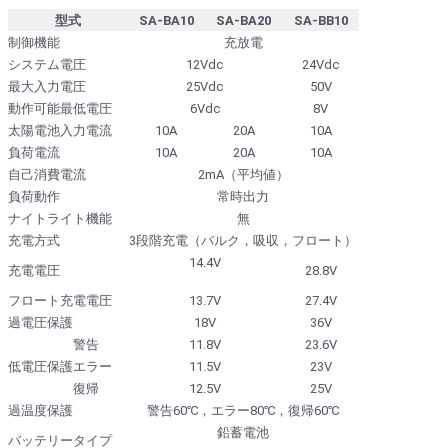
型式
SA-BA10
SA-BA20
SA-BB10
制御機能
充放電
システム電圧
12Vdc
24Vdc
最大入力電圧
25Vdc
50V
動作可能最低電圧
6Vdc
8V
太陽電池入力電流
10A
20A
10A
負荷電流
10A
20A
10A
自己消費電流
2mA（平均値）
負荷動作
常時出力
ナイトライト機能
無
充電方式
3段階充電（バルク，吸収，フロート）
14.4V
充電電圧
28.8V
フロート充電電圧
13.7V
27.4V
過電圧保護
18V
36V
警告
11.8V
23.6V
低電圧保護
エラー
11.5V
23V
復帰
12.5V
25V
過温度保護
警告60℃，エラー80℃，復帰60℃
鉛蓄電池
バッテリータイプ