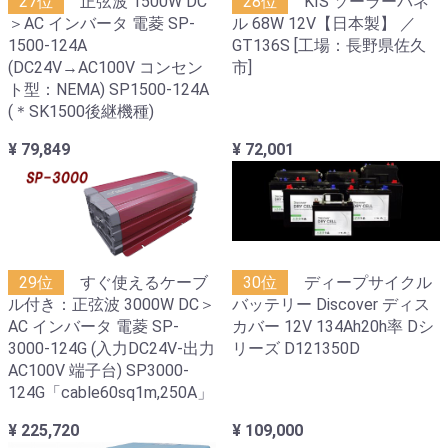
27位
正弦波 1500W DC
28位
KIS ソーラーパネ
＞AC インバータ 電菱 SP-
ル 68W 12V【日本製】 ／
1500-124A
GT136S [工場：長野県佐久
(DC24V→AC100V コンセン
市]
ト型：NEMA) SP1500-124A
(＊SK1500後継機種)
¥ 79,849
¥ 72,001
29位
すぐ使えるケーブ
30位
ディープサイクル
ル付き：正弦波 3000W DC＞
バッテリー Discover ディス
AC インバータ 電菱 SP-
カバー 12V 134Ah20h率 Dシ
3000-124G (入力DC24V-出力
リーズ D121350D
AC100V 端子台) SP3000-
124G「cable60sq1m,250A」
¥ 225,720
¥ 109,000