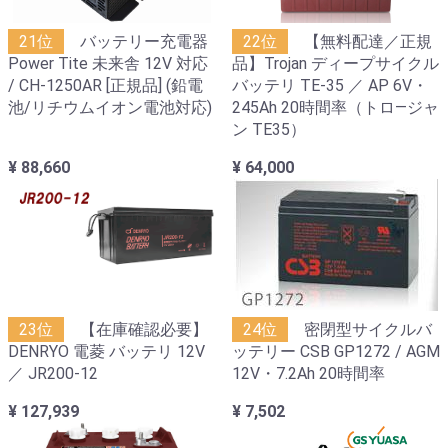
21位
バッテリー充電器
22位
【無料配達／正規
Power Tite 未来舎 12V 対応
品】Trojan ディープサイクル
/ CH-1250AR [正規品] (鉛電
バッテリ TE-35 ／ AP 6V・
池/リチウムイオン電池対応)
245Ah 20時間率（トロ―ジャ
ン TE35）
¥ 88,660
¥ 64,000
23位
【在庫確認必要】
24位
密閉型サイクルバ
DENRYO 電菱 バッテリ 12V
ッテリー CSB GP1272 / AGM
／ JR200-12
12V・7.2Ah 20時間率
¥ 127,939
¥ 7,502