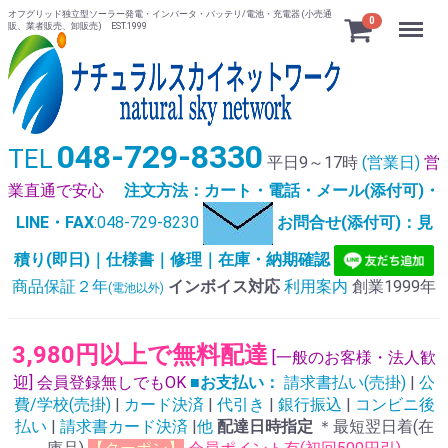
オフグリッド独立型ソーラー発電・インバータ・バッテリ/電池・充電器 (小売通
Menu
0
販、業者販売、卸販売) EST.1999
048-729-8330
TEL
平日9～17時
(営業日)
営
業直通で安心
注文方法：カート・電話・メール(添付可)・
LINE・FAX
:048-729-8230
お問合せ(添付可)：見
積り(即日)｜仕様書｜修理｜在庫・納期確認
商品保証２年
インボイス対応
利用案内
創業1999年
(電池以外)
3,980円以上で無料配達
[一般のお客様・法人歓
迎] 会員登録無しでもOK
■お支払い：
請求書払い(売掛)
|
公
費/学校(売掛)
|
カード決済
|
代引き
|
銀行振込
|
コンビニ後
払い
|
請求書カード決済
|
他
配達日時指定
＊最短翌日着(在