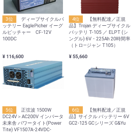
3位
ディープサイクルバ
4位
【無料配達／正規
ッテリー EaglePicher イーグ
品】Trojan ディープサイクル
ルピッチャー CF-12V
バッテリ T-105 ／ ELPT (シ
100DC
ングル) 6V・225Ah 20時間率
（トロ―ジャン T105）
¥ 116,600
¥ 55,660
5位
正弦波 1500W
6位
【無料配達／正規
DC24V＞AC200V インバータ
品】サイクル バッテリー 6V
未来舎 パワータイト(Power
GC2-125 GCシリーズ G&Yu
Tite) VF1507A-24VDC-