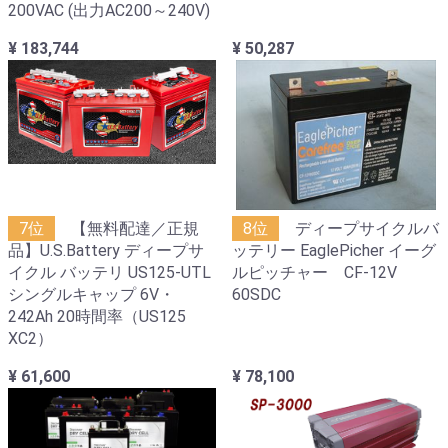
200VAC (出力AC200～240V)
¥ 183,744
¥ 50,287
7位
【無料配達／正規
8位
ディープサイクルバ
品】U.S.Battery ディープサ
ッテリー EaglePicher イーグ
イクル バッテリ US125-UTL
ルピッチャー CF-12V
シングルキャップ 6V・
60SDC
242Ah 20時間率（US125
XC2）
¥ 61,600
¥ 78,100