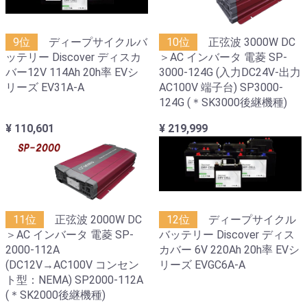
9位
ディープサイクルバ
10位
正弦波 3000W DC
ッテリー Discover ディスカ
＞AC インバータ 電菱 SP-
バー12V 114Ah 20h率 EVシ
3000-124G (入力DC24V-出力
リーズ EV31A-A
AC100V 端子台) SP3000-
124G (＊SK3000後継機種)
¥ 110,601
¥ 219,999
11位
正弦波 2000W DC
12位
ディープサイクル
＞AC インバータ 電菱 SP-
バッテリー Discover ディス
2000-112A
カバー 6V 220Ah 20h率 EVシ
(DC12V→AC100V コンセン
リーズ EVGC6A-A
ト型：NEMA) SP2000-112A
(＊SK2000後継機種)