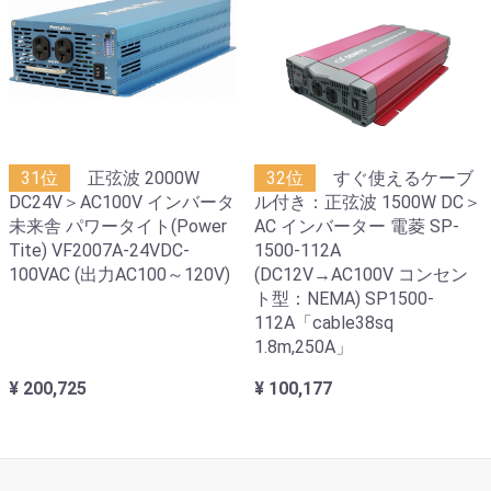
31位
正弦波 2000W
32位
すぐ使えるケーブ
DC24V＞AC100V インバータ
ル付き：正弦波 1500W DC＞
未来舎 パワータイト(Power
AC インバーター 電菱 SP-
Tite) VF2007A-24VDC-
1500-112A
100VAC (出力AC100～120V)
(DC12V→AC100V コンセン
ト型：NEMA) SP1500-
112A「cable38sq
1.8m,250A」
¥ 200,725
¥ 100,177