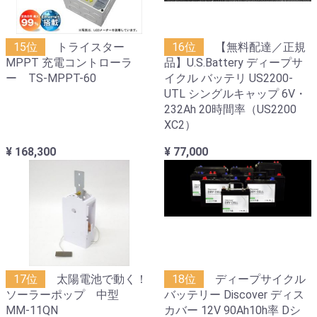
15位
トライスター
16位
【無料配達／正規
MPPT 充電コントローラ
品】U.S.Battery ディープサ
ー TS-MPPT-60
イクル バッテリ US2200-
UTL シングルキャップ 6V・
232Ah 20時間率（US2200
XC2）
¥ 168,300
¥ 77,000
17位
太陽電池で動く！
18位
ディープサイクル
ソーラーポップ 中型
バッテリー Discover ディス
MM-11QN
カバー 12V 90Ah10h率 Dシ