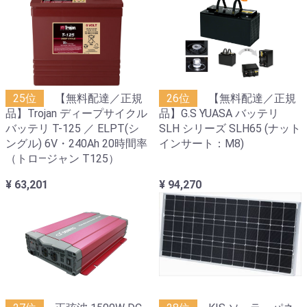
25位
【無料配達／正規
26位
【無料配達／正規
品】Trojan ディープサイクル
品】G.S YUASA バッテリ
バッテリ T-125 ／ ELPT(シ
SLH シリーズ SLH65 (ナット
ングル) 6V・240Ah 20時間率
インサート：M8)
（トロ―ジャン T125）
¥ 63,201
¥ 94,270