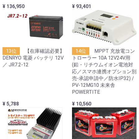
¥ 136,950
¥ 93,401
13位
【在庫確認必要】
14位
MPPT 充放電コン
DENRYO 電菱 バッテリ 12V
トローラー 10A 12V24V用
／ JR7.2-12
(鉛・リチウムイオン電池対
応／スマホ連携オプション別
売-承認申請中／防水IP32) /
PV-12MG10 未来舎
POWERTITE
¥ 5,788
¥ 10,560