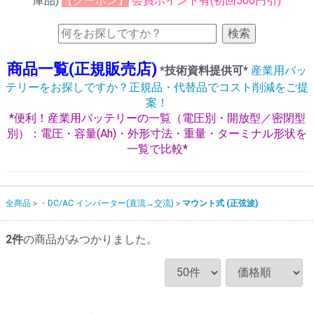
庫品)
【クーポン】
会員ポイント有(初回500円引)
検索
商品一覧(正規販売店)
*技術資料提供可*
産業用バッ
テリーをお探しですか？正規品・代替品でコスト削減をご提
案！
*便利！産業用バッテリーの一覧（電圧別・開放型／密閉型
別）：電圧・容量(Ah)・外形寸法・重量・ターミナル形状を
一覧で比較*
全商品
・DC/AC インバーター(直流→交流)
マウント式 (正弦波)
2
件
の商品がみつかりました。