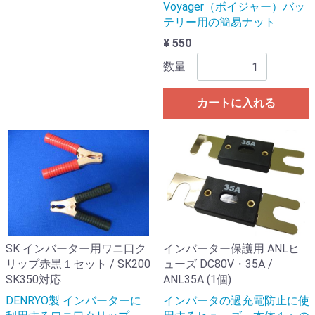
Voyager（ボイジャー）バッ
テリー用の簡易ナット
¥ 550
数量
カートに入れる
SK インバーター用ワニ口ク
インバーター保護用 ANLヒ
リップ赤黒１セット / SK200
ューズ DC80V・35A /
SK350対応
ANL35A (1個)
DENRYO製 インバーターに
インバータの過充電防止に使