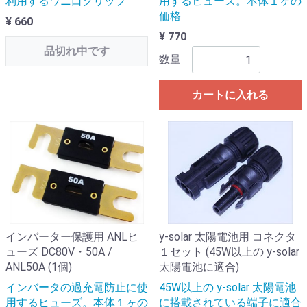
利用するワニ口クリップ
用するヒューズ。本体１ヶの
価格
¥ 660
¥ 770
品切れ中です
数量
カートに入れる
インバーター保護用 ANLヒ
y-solar 太陽電池用 コネクタ
ューズ DC80V・50A /
１セット (45W以上の y-solar
ANL50A (1個)
太陽電池に適合)
インバータの過充電防止に使
45W以上の y-solar 太陽電池
用するヒューズ。本体１ヶの
に搭載されている端子に適合