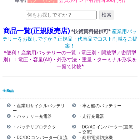
庫品)
【クーポン】
会員ポイント有(初回500円引)
検索
商品一覧(正規販売店)
*技術資料提供可*
産業用バッ
テリーをお探しですか？正規品・代替品でコスト削減をご提
案！
*便利！産業用バッテリーの一覧（電圧別・開放型／密閉型
別）：電圧・容量(Ah)・外形寸法・重量・ターミナル形状を
一覧で比較*
全商品
・産業用サイクルバッテリ
・車と船のバッテリー
ー
・バッテリー充電器
・走行充電器
・バッテリプロテクタ
・DC/AC インバーター(直流
→交流)
・DC/DC コンバーター(直流
・商用電源切換機