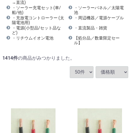
→直流)
・ソーラー充電セット(車/
・ソーラーパネル／太陽電
船/他)
池
・充放電コントローラー (太
・周辺機器／電源ケーブル
陽電池用)
・電源(小型品/セット品な
・直流製品・雑貨
ど)
・リチウムイオン電池
【処分品／数量限定セー
ル】
1414
件
の商品がみつかりました。