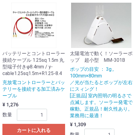
バッテリーとコントローラー
太陽電池で動く！ソーラーポ
接続ケーブル 1.25sq 1.5m 丸
ップ 超小型 MM-301B
型端子付きφ8.4mm / y-
ポップの目安 ： 3g ,
cable1.25sq1.5m+R1.25-8.4
100mm×80mm
充放電コントローラーとバッ
／光が当たるとポップが左右
テリーを接続する加工済みケ
にスィング！
ーブル
[正規品] 室内照明の明るさで
点滅します。ソーラー発電で
¥ 1,276
稼動。正規品！耐久性あり。
数量
業務用に最適！
¥ 1,309
カートに入れる
数量