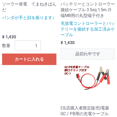
ソーラー発電 てまねきぱん
バッテリーとコントローラー
だ
接続ケーブル 3.5sq 1.5m 片
端M8用の丸型端子付き
パンダが手と顔を振ります♪
充放電コントローラーとバッ
テリーを接続する加工済みケ
ーブル
¥ 1,430
¥ 1,430
数量
品切れ中です
カートに入れる
{当店購入者限定販売}電菱
GC / PB用の充電ケーブル