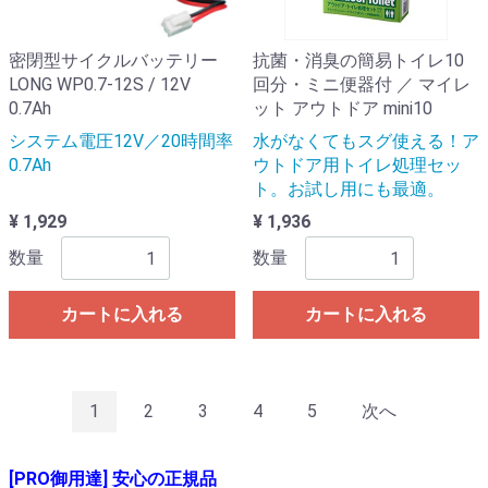
密閉型サイクルバッテリー
抗菌・消臭の簡易トイレ10
LONG WP0.7-12S / 12V
回分・ミニ便器付 ／ マイレ
0.7Ah
ット アウトドア mini10
システム電圧12V／20時間率
水がなくてもスグ使える！ア
0.7Ah
ウトドア用トイレ処理セッ
ト。お試し用にも最適。
¥ 1,929
¥ 1,936
数量
数量
カートに入れる
カートに入れる
1
2
3
4
5
次へ
[PRO御用達] 安心の正規品