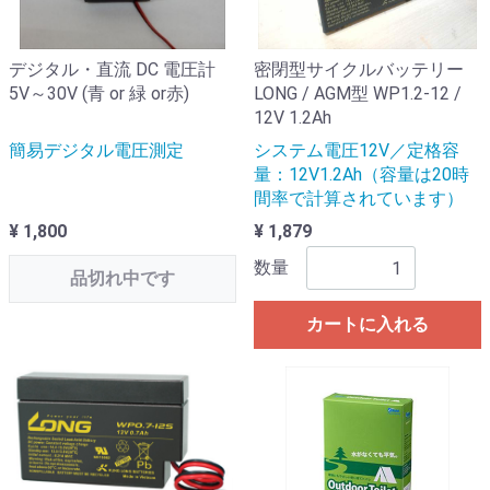
デジタル・直流 DC 電圧計
密閉型サイクルバッテリー
5V～30V (青 or 緑 or赤)
LONG / AGM型 WP1.2-12 /
12V 1.2Ah
簡易デジタル電圧測定
システム電圧12V／定格容
量：12V1.2Ah（容量は20時
間率で計算されています）
¥ 1,800
¥ 1,879
数量
品切れ中です
カートに入れる