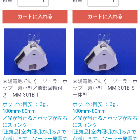
数量
数量
カートに入れる
カートに入れる
太陽電池で動く！ソーラーポ
太陽電池で動く！ソーラーポ
ップ 超小型／前部回転付
ップ 超小型 MM-301B-S
き MM-301B-f
一体型
ポップの目安 ： 3g ,
ポップの目安 ： 3g ,
100mm×80mm
100mm×80mm
／光が当たるとポップが左右
／光が当たるとポップが左右
にスィング！
にスィング！
[正規品] 室内照明の明るさで
[正規品] 室内照明の明るさで
点滅します。ソーラー発電で
点滅します。ソーラー発電で