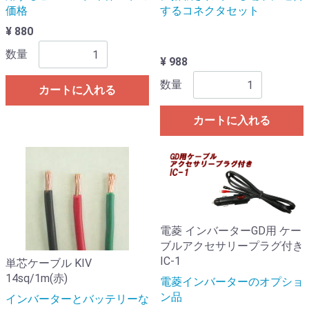
価格
するコネクタセット
¥ 880
数量
¥ 988
数量
カートに入れる
カートに入れる
電菱 インバーターGD用 ケー
ブルアクセサリープラグ付き
IC-1
単芯ケーブル KIV
14sq/1m(赤)
電菱インバーターのオプショ
ン品
インバーターとバッテリーな