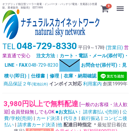
オフグリッド独立型ソーラー発電・インバータ・バッテリ/電池・充電器 (小売通
Menu
0
販、業者販売、卸販売) EST.1999
048-729-8330
TEL
平日9～17時
(営業日)
営
業直通で安心
注文方法：カート・電話・メール(添付可)・
LINE・FAX
:048-729-8230
お問合せ(添付可)：見
積り(即日)｜仕様書｜修理｜在庫・納期確認
商品保証２年
インボイス対応
利用案内
創業1999年
(電池以外)
3,980円以上で無料配達
[一般のお客様・法人歓
迎] 会員登録無しでもOK
■お支払い：
請求書払い(売掛)
|
公
費/学校(売掛)
|
カード決済
|
代引き
|
銀行振込
|
コンビニ後
払い
|
請求書カード決済
|
他
配達日時指定
＊最短翌日着(在