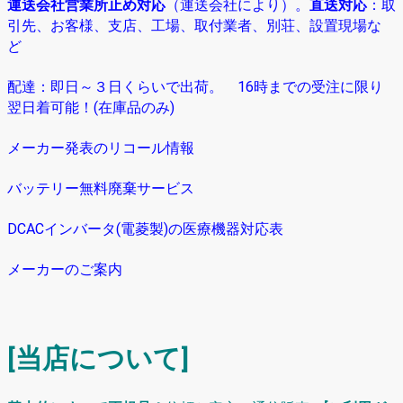
運送会社営業所止め対応
（運送会社により）
。
直送対応
：取
引先、お客様、支店、工場、取付業者、別荘、設置現場な
ど
配達：即日～３日くらいで出荷。 16時までの受注に限り
翌日着可能！(在庫品のみ)
メーカー発表のリコール情報
バッテリー無料廃棄サービス
DCACインバータ(電菱製)の医療機器対応表
メーカーのご案内
[当店について]