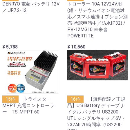
DENRYO 電菱 バッテリ 12V
トローラー 10A 12V24V用
／ JR7.2-12
(鉛・リチウムイオン電池対
応／スマホ連携オプション別
売-承認申請中／防水IP32) /
PV-12MG10 未来舎
POWERTITE
¥ 5,788
¥ 10,560
15位
トライスター
16位
【無料配達／正規
MPPT 充電コントローラ
品】U.S.Battery ディープサ
ー TS-MPPT-60
イクル バッテリ US2200-
UTL シングルキャップ 6V・
232Ah 20時間率（US2200