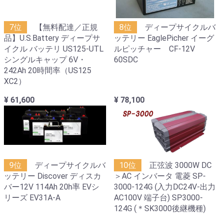
7位
【無料配達／正規
8位
ディープサイクルバ
品】U.S.Battery ディープサ
ッテリー EaglePicher イーグ
イクル バッテリ US125-UTL
ルピッチャー CF-12V
シングルキャップ 6V・
60SDC
242Ah 20時間率（US125
XC2）
¥ 61,600
¥ 78,100
9位
ディープサイクルバ
10位
正弦波 3000W DC
ッテリー Discover ディスカ
＞AC インバータ 電菱 SP-
バー12V 114Ah 20h率 EVシ
3000-124G (入力DC24V-出力
リーズ EV31A-A
AC100V 端子台) SP3000-
124G (＊SK3000後継機種)