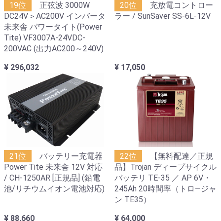
19位
正弦波 3000W
20位
充放電コントロー
DC24V＞AC200V インバータ
ラー / SunSaver SS-6L-12V
未来舎 パワータイト(Power
Tite) VF3007A-24VDC-
200VAC (出力AC200～240V)
¥ 296,032
¥ 17,050
21位
バッテリー充電器
22位
【無料配達／正規
Power Tite 未来舎 12V 対応
品】Trojan ディープサイクル
/ CH-1250AR [正規品] (鉛電
バッテリ TE-35 ／ AP 6V・
池/リチウムイオン電池対応)
245Ah 20時間率（トロ―ジャ
ン TE35）
¥ 88,660
¥ 64,000