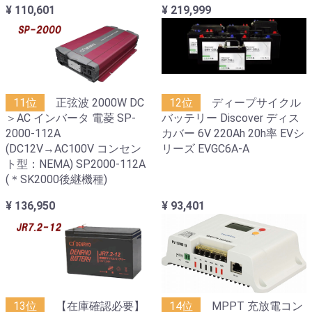
¥ 110,601
¥ 219,999
11位
正弦波 2000W DC
12位
ディープサイクル
＞AC インバータ 電菱 SP-
バッテリー Discover ディス
2000-112A
カバー 6V 220Ah 20h率 EVシ
(DC12V→AC100V コンセン
リーズ EVGC6A-A
ト型：NEMA) SP2000-112A
(＊SK2000後継機種)
¥ 136,950
¥ 93,401
13位
【在庫確認必要】
14位
MPPT 充放電コン