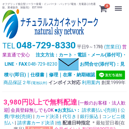
オフグリッド独立型ソーラー発電・インバータ・バッテリ/電池・充電器 (小売通
Menu
0
販、業者販売、卸販売) EST.1999
048-729-8330
TEL
平日9～17時
(営業日)
営
業直通で安心
注文方法：カート・電話・メール(添付可)・
LINE・FAX
:048-729-8230
お問合せ(添付可)：見
積り(即日)｜仕様書｜修理｜在庫・納期確認
商品保証２年
インボイス対応
利用案内
創業1999年
(電池以外)
3,980円以上で無料配達
[一般のお客様・法人歓
迎] 会員登録無しでもOK
■お支払い：
請求書払い(売掛)
|
公
費/学校(売掛)
|
カード決済
|
代引き
|
銀行振込
|
コンビニ後
払い
|
請求書カード決済
|
他
配達日時指定
＊最短翌日着(在