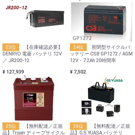
23位
【在庫確認必要】
24位
密閉型サイクルバ
DENRYO 電菱 バッテリ 12V
ッテリー CSB GP1272 / AGM
／ JR200-12
12V・7.2Ah 20時間率
¥ 127,939
¥ 7,502
25位
【無料配達／正規
26位
【無料配達／正規
品】Trojan ディープサイクル
品】G.S YUASA バッテリ