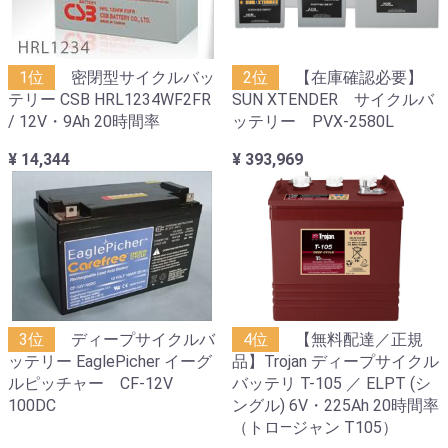
1位
密閉型サイクルバッ
2位
【在庫確認必要】
テリー CSB HRL1234WF2FR
SUN XTENDER サイクルバ
/ 12V・9Ah 20時間率
ッテリー PVX-2580L
¥ 14,344
¥ 393,969
3位
ディープサイクルバ
4位
【無料配達／正規
ッテリー EaglePicher イーグ
品】Trojan ディープサイクル
ルピッチャー CF-12V
バッテリ T-105 ／ ELPT (シ
100DC
ングル) 6V・225Ah 20時間率
（トロ―ジャン T105）