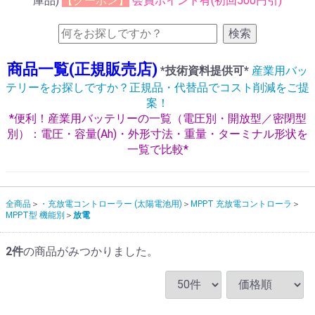
庫品)
【クーポン】
会員ポイント有(初回500円引)
検索
商品一覧(正規販売店)
*技術資料提供可*
産業用バッ
テリーをお探しですか？正規品・代替品でコスト削減をご提
案！
*便利！産業用バッテリーの一覧（電圧別・開放型／密閉型
別）：電圧・容量(Ah)・外形寸法・重量・ターミナル形状を
一覧で比較*
全商品
・充放電コントローラー (太陽電池用)
MPPT 充放電コントローラ
MPPT型 機能別
放電
2
件
の商品がみつかりました。