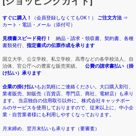
[ショッピングガイド]
すぐに購入！
（会員登録しなくてもOK！）
ご注文方法
⇒
カート・電話・メール（添付可）
見積書スピード発行！
納品・請求・領収書、契約書、各種
書類発行、
指定書式の伝票作成を承ります
国立大学、公立学校、私立学校、高専などの各学校法人、自
治体、官公庁への豊富な販売実績。
公費の請求書払い（掛
け払い）承ります
企業の掛け払い
もお気軽にご連絡ください。大口購入割引、
業者販売、卸販売（百貨店、専門店、商社、電材店）も承り
ます。 当店独自の信用取引以外に、株式会社キャッチボー
ルのサービスを使用しておりますので、従来以上に、中小企
業・自営業者様にも利用しやすくなっております。
月末締め、翌月末払いも承ります（要審査）