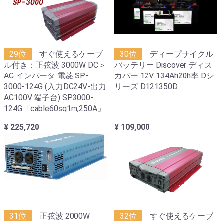
29位
すぐ使えるケーブ
30位
ディープサイクル
ル付き：正弦波 3000W DC＞
バッテリー Discover ディス
AC インバータ 電菱 SP-
カバー 12V 134Ah20h率 Dシ
3000-124G (入力DC24V-出力
リーズ D121350D
AC100V 端子台) SP3000-
124G「cable60sq1m,250A」
¥ 225,720
¥ 109,000
31位
正弦波 2000W
32位
すぐ使えるケーブ