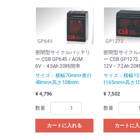
密閉型サイクルバッテリ
密閉型サイクル
ー CSB GP645 / AGM
ー CSB GP1272 
6V・4.5Ah 20時間率
12V・7.2Ah 2
サイズ：横幅70mm×奥行
サイズ：横幅15
48mm×高さ108mm
行65mm×高さ1
¥ 4,796
¥ 7,502
数量
数量
カートに入れる
カートに入