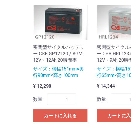
密閉型サイクルバッテリ
密閉型サイクル
ー CSB GP12120 / AGM
ー CSB HRL123
12V・12Ah 20時間率
12V・9Ah 20
サイズ：横幅151mm×奥
サイズ：横幅15
行98mm×高さ100mm
行65mm×高さ1
¥ 12,298
¥ 14,344
数量
数量
カートに入れる
カートに入