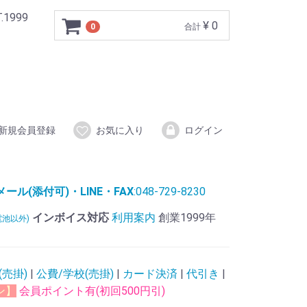
999
¥ 0
0
合計
新規会員登録
お気に入り
ログイン
ル(添付可)・LINE・FAX
:048-729-8230
インボイス対応
利用案内
創業1999年
電池以外)
(売掛)
|
公費/学校(売掛)
|
カード決済
|
代引き
|
ン】
会員ポイント有(初回500円引)