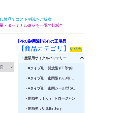
代替品でコスト削減をご提案！
重量・ターミナル形状を一覧で比較*
[PRO御用達] 安心の正規品
【商品カテゴリ】
新発売
・産業用サイクルバッテリー
■タイプ別：開放型 (EB等:鉛バッテリ)
■タイプ別：密閉型 (SEB等:鉛バッテリ)
■タイプ別：密閉シール型 (AGM,GEL等:鉛バッテリ) 等
開放型：Trojan トロージャン
開放型：U.S.Battery