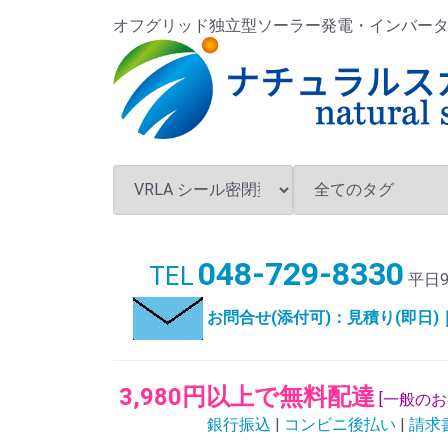
オフグリッド独立型ソーラー発電・インバータ・バ
048-729-8330
TEL
平日9
お問合せ(添付可)：見積り(即日
3,980円以上で無料配達
[一般の
銀行振込
|
コンビニ後払い
|
請求