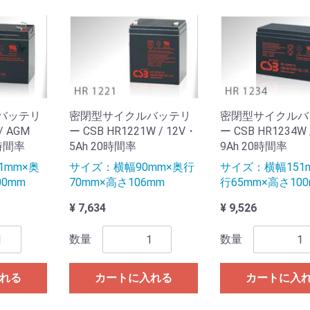
バッテリ
密閉型サイクルバッテリ
密閉型サイクルバ
/ AGM
ー CSB HR1221W / 12V・
ー CSB HR1234W 
0時間率
5Ah 20時間率
9Ah 20時間率
1mm×奥
サイズ：横幅90mm×奥行
サイズ：横幅151
00mm
70mm×高さ106mm
行65mm×高さ10
¥ 7,634
¥ 9,526
数量
数量
れる
カートに入れる
カートに入