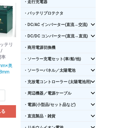
・走行充電器
・バッテリプロテクタ
・DC/AC インバーター(直流→交流)
・DC/DC コンバーター(直流→直流)
ッテリ
・商用電源切換機
 /
間率
・ソーラー充電セット(車/船/他)
mm×奥
・ソーラーパネル／太陽電池
8mm
・充放電コントローラー (太陽電池用)
・周辺機器／電源ケーブル
・電源(小型品/セット品など)
れる
・直流製品・雑貨
・リチウムイオン電池