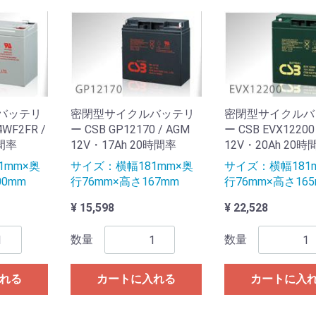
バッテリ
密閉型サイクルバッテリ
密閉型サイクルバ
4WF2FR /
ー CSB GP12170 / AGM
ー CSB EVX12200
時間率
12V・17Ah 20時間率
12V・20Ah 20時
1mm×奥
サイズ：横幅181mm×奥
サイズ：横幅181
00mm
行76mm×高さ167mm
行76mm×高さ16
¥ 15,598
¥ 22,528
数量
数量
れる
カートに入れる
カートに入