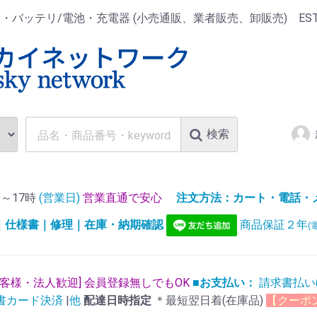
ッテリ/電池・充電器 (小売通販、業者販売、卸販売) EST.1
検索
～17時
(営業日)
営業直通で安心
注文方法：カート・電話・メー
)｜仕様書｜修理｜在庫・納期確認
商品保証２年
(
お客様・法人歓迎] 会員登録無しでもOK
■お支払い：
請求書払い
書カード決済
|
他
配達日時指定
＊最短翌日着(在庫品)
【クーポ