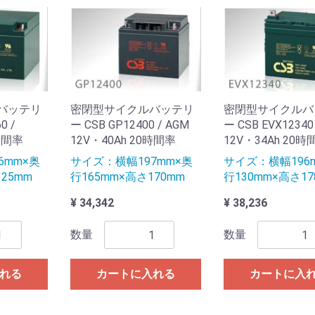
バッテリ
密閉型サイクルバッテリ
密閉型サイクルバ
0 /
ー CSB GP12400 / AGM
ー CSB EVX12340
0時間率
12V・40Ah 20時間率
12V・34Ah 20時
6mm×奥
サイズ：横幅197mm×奥
サイズ：横幅196
25mm
行165mm×高さ170mm
行130mm×高さ17
¥ 34,342
¥ 38,236
数量
数量
れる
カートに入れる
カートに入