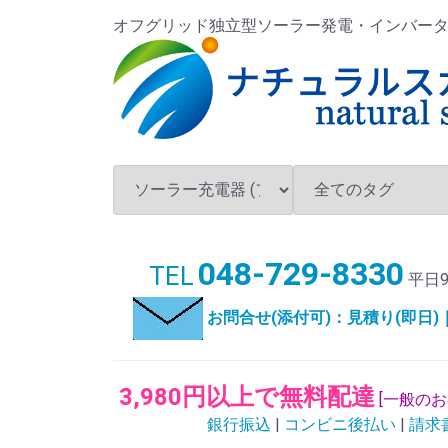
オフグリッド独立型ソーラー発電・インバータ・バ
048-729-8330
TEL
平日9
お問合せ(添付可)：見積り(即日
3,980円以上で無料配達
[一般の
銀行振込
|
コンビニ後払い
|
請求