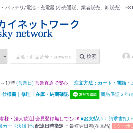
ッテリ/電池・充電器 (小売通販、業者販売、卸販売) EST.1
検索
～17時
(営業日)
営業直通で安心
注文方法：カート・電話・メー
)｜仕様書｜修理｜在庫・納期確認
商品保証２年
(
お客様・法人歓迎] 会員登録無しでもOK
■お支払い：
請求書払い
書カード決済
|
他
配達日時指定
＊最短翌日着(在庫品)
【クーポ