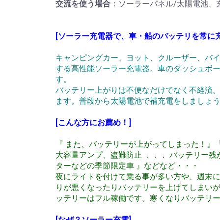
交流を使う場合
：ソーラーパネル/太陽電池、充
[ソーラー充電器で、車・船のバッテリを常に充
キャンピングカー、ヨット、クルーザー、バ
する高性能ソーラー充電器。車のダッシュボ
す。
バッテリー上がりは不便なだけでなく不経済。
ます。普段から太陽電池で補充電をしましょ
[こんな方にお薦め！]
『 また、バッテリーが上がってしまった！』『
大容量アンプ、盗難防止 ．．． バッテリー残
ターなどの季節限定車 』などなど・・・
夜にライトを付けて乗る事が多い方や、週末
りが悪くなったりバッテリーを上げてしまい
ッテリーはフル稼働です。寒くなりバッテリ
[なぜ？ソーラー充電]