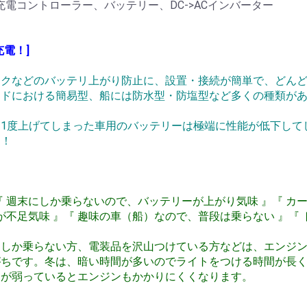
電コントローラー、バッテリー、DC->ACインバーター
電！]
イクなどのバッテリ上がり防止に、設置・接続が簡単で、どん
ードにおける簡易型、船には防水型・防塩型など多くの種類が
1度上げてしまった車用のバッテリーは極端に性能が低下して
う！
 週末にしか乗らないので、バッテリーが上がり気味 』『 カ
が不足気味 』『 趣味の車（船）なので、普段は乗らない 』『 
にしか乗らない方、電装品を沢山つけている方などは、エンジ
がちです。冬は、暗い時間が多いのでライトをつける時間が長
ーが弱っているとエンジンもかかりにくくなります。