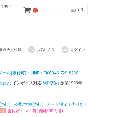
999
¥ 0
0
合計
新規会員登録
お気に入り
ログイン
ル(添付可)・LINE・FAX
:048-729-8230
インボイス対応
利用案内
創業1999年
電池以外)
(売掛)
|
公費/学校(売掛)
|
カード決済
|
代引き
|
ン】
会員ポイント有(初回500円引)