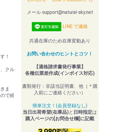
メール support@natural-sky.net
LINE で連絡
共通在庫のため在庫変動あり
お問い合わせのヒントとコツ！
ます！
【適格請求書発行事業】
ト、クル
各種伝票差作成(インボイス対応)
書類発行：非該当証明書、他（＊購
できま
入前にご連絡ください）
んので経
簡単注文！(会員登録なし)
当日出荷希望(在庫品)
と
日時指定
は
購入ページの[お問合せ欄]に記載