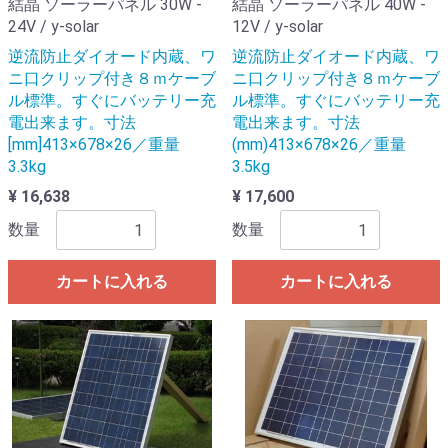
結晶 ソーラーパネル 30W -
結晶 ソーラーパネル 40W -
24V / y-solar
12V / y-solar
逆流防止ダイオード内蔵、ワ
逆流防止ダイオード内蔵、ワ
ニ口クリップ付き８ｍケーブ
ニ口クリップ付き８ｍケーブ
ル標準。すぐにバッテリー充
ル標準。すぐにバッテリー充
電出来ます。寸法
電出来ます。寸法
[mm]413×678×26／重量
(mm)413×678×26／重量
3.3kg
3.5kg
¥ 16,638
¥ 17,600
数量
数量
カートに入れる
カートに入れる