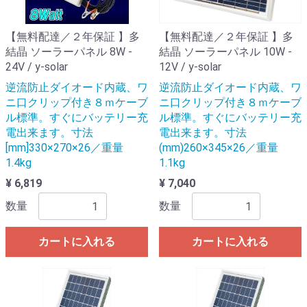
【無料配達／２年保証 】多
【無料配達／２年保証 】多
結晶 ソーラーパネル 8W -
結晶 ソーラーパネル 10W -
24V / y-solar
12V / y-solar
逆流防止ダイオード内蔵、ワ
逆流防止ダイオード内蔵、ワ
ニ口クリップ付き８ｍケーブ
ニ口クリップ付き８ｍケーブ
ル標準。すぐにバッテリー充
ル標準。すぐにバッテリー充
電出来ます。寸法
電出来ます。寸法
[mm]330×270×26／重量
(mm)260×345×26／重量
1.4kg
1.1kg
¥ 6,819
¥ 7,040
数量
数量
カートに入れる
カートに入れる