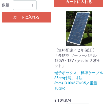
カートに入れる
数量
カートに入れる
【無料配達／２年保証 】
『多結晶 ソーラーパネル
120W - 12V / y-solar ３枚セ
ット』
端子ボックス、標準ケーブル
85cm付属。寸法
(mm)1310×678×35／重量
10.2kg
¥ 104,874