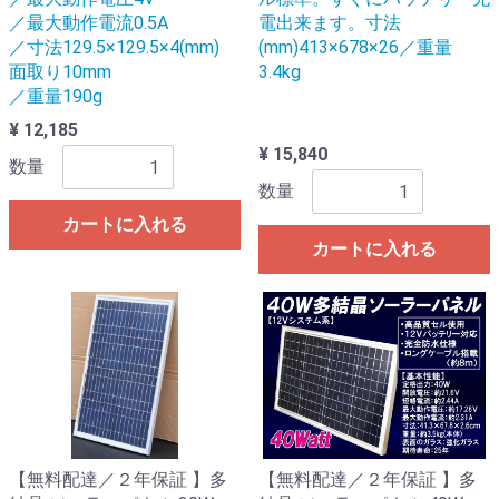
／最大動作電流0.5A
電出来ます。寸法
／寸法129.5×129.5×4(mm)
(mm)413×678×26／重量
面取り10mm
3.4kg
／重量190g
¥ 12,185
¥ 15,840
数量
数量
カートに入れる
カートに入れる
【無料配達／２年保証 】多
【無料配達／２年保証 】多