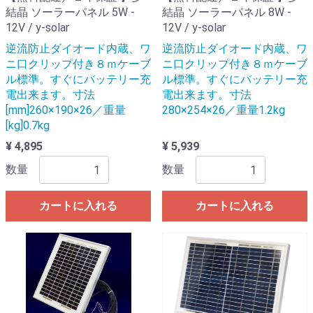
結晶 ソーラーパネル 5W -
結晶 ソーラーパネル 8W -
12V / y-solar
12V / y-solar
逆流防止ダイオード内蔵、ワ
逆流防止ダイオード内蔵、ワ
ニ口クリップ付き８ｍケーブ
ニ口クリップ付き８ｍケーブ
ル標準。すぐにバッテリー充
ル標準。すぐにバッテリー充
電出来ます。寸法
電出来ます。寸法
[mm]260×190×26／重量
280×254×26／重量1.2kg
[kg]0.7kg
¥ 4,895
¥ 5,939
数量
数量
カートに入れる
カートに入れる