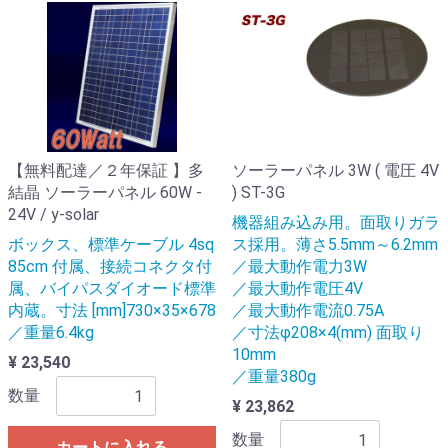
【無料配達／２年保証 】多
ソーラーパネル 3W ( 電圧 4V
結晶 ソーラーパネル 60W -
) ST-3G
24V / y-solar
機器組み込み用。面取りガラ
ボックス、標準ケーブル 4sq
ス採用。薄さ5.5mm～6.2mm
85cm 付属、接続コネクタ付
／最大動作電力3W
属、バイパスダイオード標準
／最大動作電圧4V
内蔵。寸法 [mm]730×35×678
／最大動作電流0.75A
／重量6.4kg
／寸法φ208×4(mm) 面取り
10mm
¥ 23,540
／重量380g
数量
¥ 23,862
数量
カートに入れる