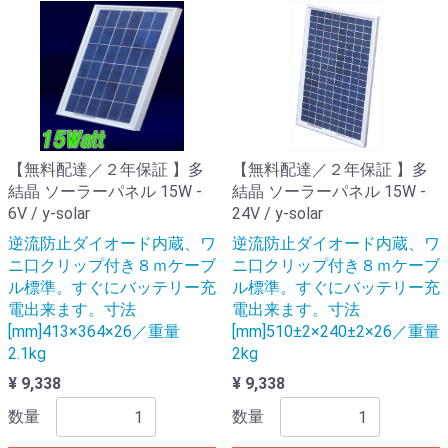
【無料配達／２年保証 】多
【無料配達／２年保証 】多
結晶 ソーラーパネル 15W -
結晶 ソーラーパネル 15W -
6V / y-solar
24V / y-solar
逆流防止ダイオード内蔵、ワ
逆流防止ダイオード内蔵、ワ
ニ口クリップ付き８ｍケーブ
ニ口クリップ付き８ｍケーブ
ル標準。すぐにバッテリー充
ル標準。すぐにバッテリー充
電出来ます。寸法
電出来ます。寸法
[mm]413×364×26／重量
[mm]510±2×240±2×26／重量
2.1kg
2kg
¥ 9,338
¥ 9,338
数量
数量