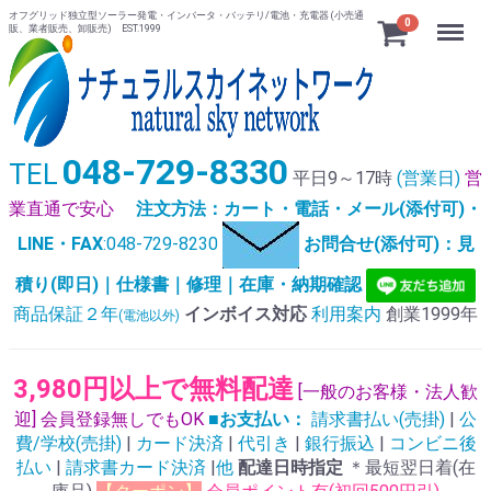
オフグリッド独立型ソーラー発電・インバータ・バッテリ/電池・充電器 (小売通
Menu
0
販、業者販売、卸販売) EST.1999
048-729-8330
TEL
平日9～17時
(営業日)
営
業直通で安心
注文方法：カート・電話・メール(添付可)・
LINE・FAX
:048-729-8230
お問合せ(添付可)：見
積り(即日)｜仕様書｜修理｜在庫・納期確認
商品保証２年
インボイス対応
利用案内
創業1999年
(電池以外)
3,980円以上で無料配達
[一般のお客様・法人歓
迎] 会員登録無しでもOK
■お支払い：
請求書払い(売掛)
|
公
費/学校(売掛)
|
カード決済
|
代引き
|
銀行振込
|
コンビニ後
払い
|
請求書カード決済
|
他
配達日時指定
＊最短翌日着(在