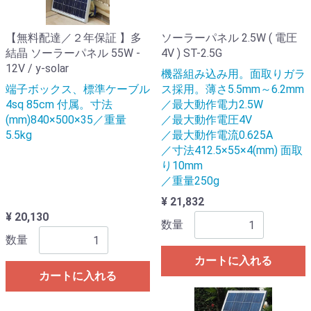
【無料配達／２年保証 】多
ソーラーパネル 2.5W ( 電圧
結晶 ソーラーパネル 55W -
4V ) ST-2.5G
12V / y-solar
機器組み込み用。面取りガラ
端子ボックス、標準ケーブル
ス採用。薄さ5.5mm～6.2mm
4sq 85cm 付属。寸法
／最大動作電力2.5W
(mm)840×500×35／重量
／最大動作電圧4V
5.5kg
／最大動作電流0.625A
／寸法412.5×55×4(mm) 面取
り10mm
／重量250g
¥ 21,832
¥ 20,130
数量
数量
カートに入れる
カートに入れる