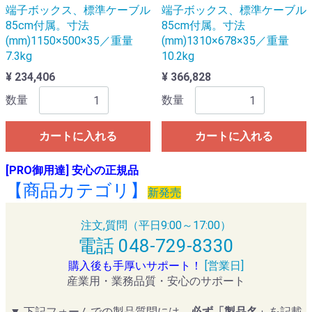
端子ボックス、標準ケーブル
端子ボックス、標準ケーブル
85cm付属。寸法
85cm付属。寸法
(mm)1150×500×35／重量
(mm)1310×678×35／重量
7.3kg
10.2kg
¥ 234,406
¥ 366,828
数量
数量
カートに入れる
カートに入れる
[PRO御用達] 安心の正規品
【商品カテゴリ】
新発売
注文,質問（平日9:00～17:00）
電話 048-729-8330
購入後も手厚いサポート！
[営業日]
産業用・業務品質・安心のサポート
▼ 下記フォームでの製品質問には、
必ず「製品名」
を記載