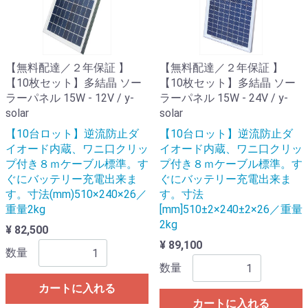
【無料配達／２年保証 】
【無料配達／２年保証 】
【10枚セット】多結晶 ソー
【10枚セット】多結晶 ソー
ラーパネル 15W - 12V / y-
ラーパネル 15W - 24V / y-
solar
solar
【10台ロット】逆流防止ダ
【10台ロット】逆流防止ダ
イオード内蔵、ワニ口クリッ
イオード内蔵、ワニ口クリッ
プ付き８ｍケーブル標準。す
プ付き８ｍケーブル標準。す
ぐにバッテリー充電出来ま
ぐにバッテリー充電出来ま
す。寸法(mm)510×240×26／
す。寸法
重量2kg
[mm]510±2×240±2×26／重量
2kg
¥ 82,500
¥ 89,100
数量
数量
カートに入れる
カートに入れる