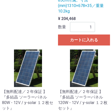
85cm付属。寸法
(mm)1310×678×35／重量
10.2kg
¥ 204,468
数量
カートに入れる
【無料配達／２年保証 】
【無料配達／２年保証 】
『多結晶 ソーラーパネル
『多結晶 ソーラーパネル
80W - 12V / y-solar １２枚セ
120W - 12V / y-solar １２枚
ット』
セット』