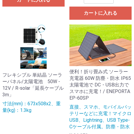
カートに入れる
便利！折り畳み式 ソーラー
フレキシブル 単結晶 ソーラ
充電器 60W 防塵・防水 IP65
ーパネル/太陽電池 50W -
太陽電池で DC・USB出力で
12V / R-solar「延長ケーブル
スマホに充電！/ ENEPORTA
3m」
EP-60SP
寸法(mm)：673x508x2、重
直接、スマホ、モバイルバッ
量(kg)：1.3kg
テリーなどに充電！マイクロ
USB、Lightning、USB Type-
Cケーブル付属。防塵・防水