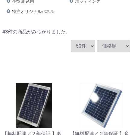
小型 組込用
ポッティング
特注オリジナルパネル
43
件
の商品がみつかりました。
【無料配達／２年保証 】多
【無料配達／２年保証 】多