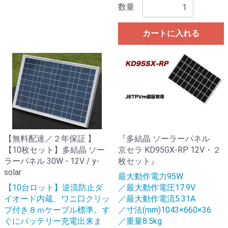
数量
カートに入れる
【無料配達／２年保証 】
『多結晶 ソーラーパネル
【10枚セット】多結晶 ソー
京セラ KD95GX-RP 12V・２
ラーパネル 30W - 12V / y-
枚セット』
solar
最大動作電力95W
【10台ロット】逆流防止ダ
／最大動作電圧17.9V
イオード内蔵、ワニ口クリッ
／最大動作電流5.31A
プ付き８ｍケーブル標準。す
／寸法(mm)1043×660×36
ぐにバッテリー充電出来ま
／重量8.5kg