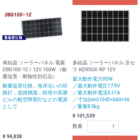
単結晶 ソーラーパネル 電菱
多結晶 ソーラーパネル 京セ
DBG100-12 / 12V 100W （耐
ラ KD95GX-RP 12V
重塩害・耐蝕性対応品）
最大動作電力95W
耐重塩害仕様。海岸沿いの街
／最大動作電圧17.9V
路灯，道路標識，鉄塔や高層
／最大動作電流5.31A
ビルの航空障害灯などの電源
／寸法(mm)1043×660×36
として
／重量8.5kg
¥ 101,539
数量
¥ 94,838