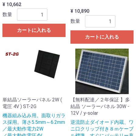
¥ 10,662
¥ 10,890
数量
数量
カートに入れる
カートに入れる
単結晶ソーラーパネル 2W (
【無料配達／２年保証 】多
電圧 4V ) ST-2G
結晶 ソーラーパネル 30W -
12V / y-solar
機器組み込み用。面取りガラ
ス採用。薄さ5.5mm～6.2mm
逆流防止ダイオード内蔵、ワ
／最大動作電力2W
ニ口クリップ付き８ｍケーブ
／最大動作電圧4V
ル標準。すぐにバッテリー充