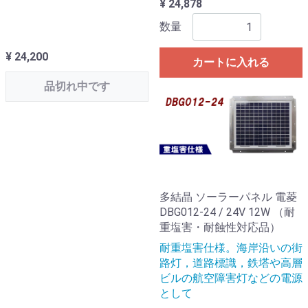
¥ 24,878
数量
¥ 24,200
カートに入れる
品切れ中です
多結晶 ソーラーパネル 電菱
DBG012-24 / 24V 12W （耐
重塩害・耐蝕性対応品）
耐重塩害仕様。海岸沿いの街
路灯，道路標識，鉄塔や高層
ビルの航空障害灯などの電源
として