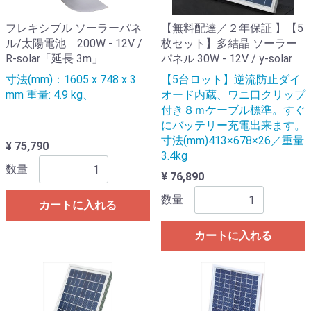
フレキシブル ソーラーパネ
【無料配達／２年保証 】【5
ル/太陽電池 200W - 12V /
枚セット】多結晶 ソーラー
R-solar「延長 3m」
パネル 30W - 12V / y-solar
寸法(mm)：1605 x 748 x 3
【5台ロット】逆流防止ダイ
mm 重量: 4.9 kg、
オード内蔵、ワニ口クリップ
付き８ｍケーブル標準。すぐ
にバッテリー充電出来ます。
寸法(mm)413×678×26／重量
¥ 75,790
3.4kg
数量
¥ 76,890
数量
カートに入れる
カートに入れる