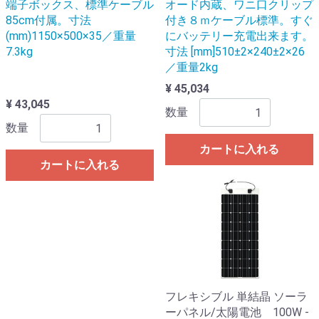
端子ボックス、標準ケーブル
オード内蔵、ワニ口クリップ
85cm付属。寸法
付き８ｍケーブル標準。すぐ
(mm)1150×500×35／重量
にバッテリー充電出来ます。
7.3kg
寸法 [mm]510±2×240±2×26
／重量2kg
¥ 45,034
¥ 43,045
数量
数量
カートに入れる
カートに入れる
フレキシブル 単結晶 ソーラ
ーパネル/太陽電池 100W -