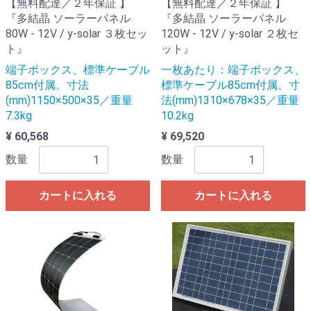
【無料配達／２年保証 】
【無料配達／２年保証 】
『多結晶 ソーラーパネル
『多結晶 ソーラーパネル
80W - 12V / y-solar ３枚セッ
120W - 12V / y-solar ２枚セ
ト』
ット』
端子ボックス、標準ケーブル
一枚あたり：端子ボックス、
85cm付属。寸法
標準ケーブル85cm付属。寸
(mm)1150×500×35／重量
法(mm)1310×678×35／重量
7.3kg
10.2kg
¥ 60,568
¥ 69,520
数量
数量
カートに入れる
カートに入れる