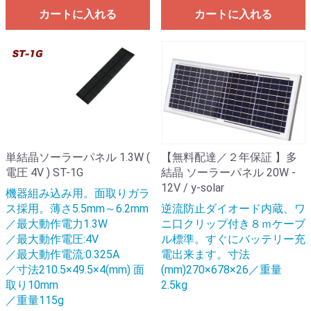
カートに入れる
カートに入れる
単結晶ソーラーパネル 1.3W (
【無料配達／２年保証 】多
電圧 4V ) ST-1G
結晶 ソーラーパネル 20W -
12V / y-solar
機器組み込み用。面取りガラ
ス採用。薄さ5.5mm～6.2mm
逆流防止ダイオード内蔵、ワ
／最大動作電力1.3W
ニ口クリップ付き８ｍケーブ
／最大動作電圧:4V
ル標準。すぐにバッテリー充
／最大動作電流:0.325A
電出来ます。寸法
／寸法210.5×49.5×4(mm) 面
(mm)270×678×26／重量
取り10mm
2.5kg
／重量115g