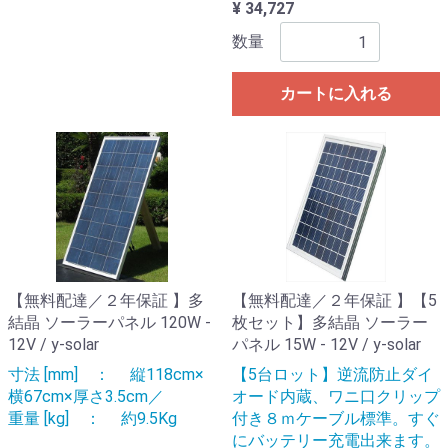
¥ 34,727
数量
カートに入れる
【無料配達／２年保証 】多
【無料配達／２年保証 】【5
結晶 ソーラーパネル 120W -
枚セット】多結晶 ソーラー
12V / y-solar
パネル 15W - 12V / y-solar
寸法 [mm] ： 縦118cm×
【5台ロット】逆流防止ダイ
横67cm×厚さ3.5cm／
オード内蔵、ワニ口クリップ
重量 [kg] ： 約9.5Kg
付き８ｍケーブル標準。すぐ
にバッテリー充電出来ます。