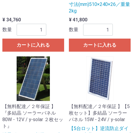
寸法(mm)510×240×26／重量
2kg
¥ 34,760
¥ 41,800
数量
数量
カートに入れる
カートに入れる
【無料配達／２年保証 】
【無料配達／２年保証 】【5
『多結晶 ソーラーパネル
枚セット】多結晶 ソーラー
80W - 12V / y-solar ２枚セッ
パネル 15W - 24V / y-solar
ト』
【5台ロット】逆流防止ダイ