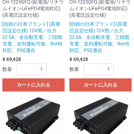
CH-1225GFQ (鉛電池/リチウ
CH-1225GFQ (鉛電池/リチウ
ムイオンLiFePO4電池対応)
ムイオンLiFePO4電池対応)
(高電圧設定仕様)
(高電圧設定仕様)
[信頼の日本ブランド] (高電
[信頼の日本ブランド] (高電
圧設定仕様) 12V用／出力
圧設定仕様) 12V用／出力
22.5A、全自動充電、三段階
22.5A、全自動充電、三段階
充電、並列運転可能、RoHS
充電、並列運転可能、RoHS
対応、PSE適合
対応、PSE適合
¥ 69,428
¥ 69,428
数量
数量
カートに入れる
カートに入れる