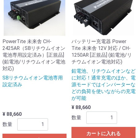
PowerTite 未来舎 CH-
バッテリー充電器 Power
2425AR（SBリチウムイオン
Tite 未来舎 12V 対応 / CH-
電池専用設定済み）[正規品]
1250AR [正規品] (鉛電池/リ
(鉛電池/リチウムイオン電池
チウムイオン電池対応)
対応)
鉛電池、リチウムイオンなど
SBリチウムイオン電池専用
に対応！通常充電のほか、電
設定済み
源モードではインバーターな
どの負荷を使いながらの充電
が可能
¥ 88,660
¥ 88,660
数量
数量
カートに入れる