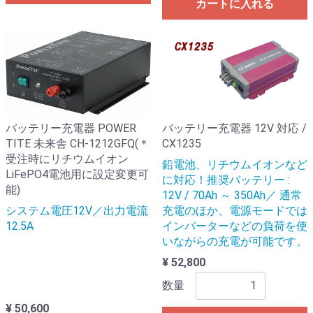
カートに入れる
バッテリー充電器 POWER
バッテリー充電器 12V 対応 /
TITE 未来舎 CH-1212GFQ(＊
CX1235
受注時にリチウムイオン
鉛電池、リチウムイオンなど
LiFePO4電池用に設定変更可
に対応！推奨バッテリー :
能)
12V / 70Ah ～ 350Ah／ 通常
システム電圧12V／出力電流
充電のほか、電源モードでは
12.5A
インバーターなどの負荷を使
いながらの充電が可能です。
¥ 52,800
数量
¥ 50,600