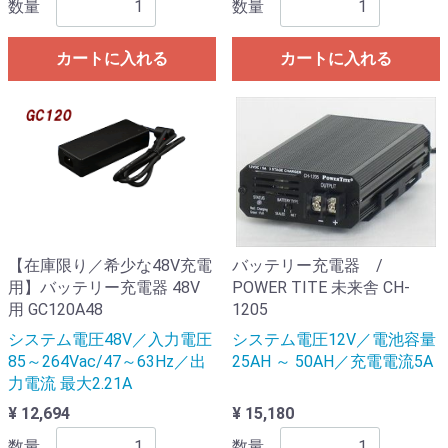
数量
数量
カートに入れる
カートに入れる
【在庫限り／希少な48V充電
バッテリー充電器 /
用】バッテリー充電器 48V
POWER TITE 未来舎 CH-
用 GC120A48
1205
システム電圧48V／入力電圧
システム電圧12V／電池容量
85～264Vac/47～63Hz／出
25AH ～ 50AH／充電電流5A
力電流 最大2.21A
¥ 12,694
¥ 15,180
数量
数量