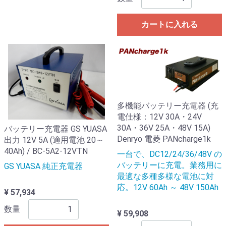
カートに入れる
多機能バッテリー充電器 (充
電仕様：12V 30A・24V
30A・36V 25A・48V 15A)
バッテリー充電器 GS YUASA
Denryo 電菱 PANcharge1k
出力 12V 5A (適用電池 20～
40Ah) / BC-5A2-12VTN
一台で、DC12/24/36/48V の
バッテリーに充電。業務用に
GS YUASA 純正充電器
最適な多種多様な電池に対
応。12V 60Ah ～ 48V 150Ah
¥ 57,934
数量
¥ 59,908