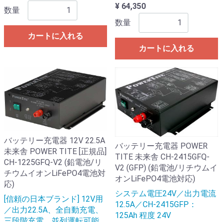
¥ 64,350
数量
数量
カートに入れる
カートに入れる
バッテリー充電器 12V 22.5A
バッテリー充電器 POWER
未来舎 POWER TITE [正規品]
TITE 未来舎 CH-2415GFQ-
CH-1225GFQ-V2 (鉛電池/リ
V2 (GFP) (鉛電池/リチウムイ
チウムイオンLiFePO4電池対
オンLiFePO4電池対応)
応)
システム電圧24V／出力電流
[信頼の日本ブランド] 12V用
12.5A／CH-2415GFP：
／出力22.5A、全自動充電、
125Ah 程度 24V
三段階充電、並列運転可能、