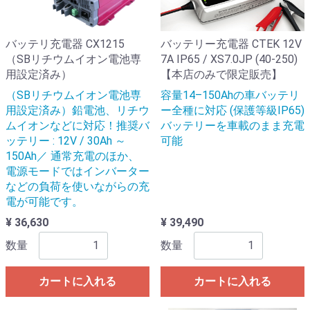
バッテリ充電器 CX1215
バッテリー充電器 CTEK 12V
（SBリチウムイオン電池専
7A IP65 / XS7.0JP (40-250)
用設定済み）
【本店のみで限定販売】
（SBリチウムイオン電池専
容量14–150Ahの車バッテリ
用設定済み）鉛電池、リチウ
ー全種に対応 (保護等級IP65)
ムイオンなどに対応！推奨バ
バッテリーを車載のまま充電
ッテリー : 12V / 30Ah ～
可能
150Ah／ 通常充電のほか、
電源モードではインバーター
などの負荷を使いながらの充
電が可能です。
¥ 36,630
¥ 39,490
数量
数量
カートに入れる
カートに入れる