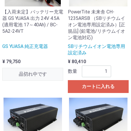
【入荷未定】バッテリー充電
PowerTite 未来舎 CH-
器 GS YUASA 出力 24V 4.5A
1235ARSB （SBリチウムイ
(適用電池 17～40Ah) / BC-
オン電池専用設定済み）[正
5A2-24VT
規品] (鉛電池/リチウムイオ
ン電池対応)
GS YUASA 純正充電器
SBリチウムイオン電池専用
設定済み
¥ 79,750
¥ 80,410
数量
品切れ中です
カートに入れる