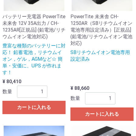
バッテリー充電器 PowerTite
PowerTite 未来舎 CH-
未来舎 12V 35A出力 / CH-
1250AR（SBリチウムイオン
1235AR[正規品] (鉛電池/リチ
電池専用設定済み）[正規品]
ウムイオン電池対応)
(鉛電池/リチウムイオン電池
対応)
豊富な種類のバッテリーに対
応！ 鉛蓄電池，リチウムイ
SBリチウムイオン電池専用
オン，ゲル，AGMなど☆ 簡
設定済み
単・安価に、UPS が作れま
す！
¥ 80,410
¥ 88,660
数量
数量
カートに入れる
カートに入れる