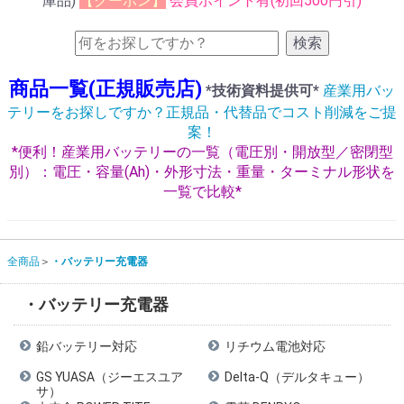
庫品)
【クーポン】
会員ポイント有(初回500円引)
検索
商品一覧(正規販売店)
*技術資料提供可*
産業用バッ
テリーをお探しですか？正規品・代替品でコスト削減をご提
案！
*便利！産業用バッテリーの一覧（電圧別・開放型／密閉型
別）：電圧・容量(Ah)・外形寸法・重量・ターミナル形状を
一覧で比較*
全商品
・バッテリー充電器
・バッテリー充電器
鉛バッテリー対応
リチウム電池対応
GS YUASA（ジーエスユア
Delta-Q（デルタキュー）
サ）