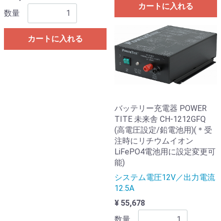
カートに入れる
数量
カートに入れる
バッテリー充電器 POWER
TITE 未来舎 CH-1212GFQ
(高電圧設定/鉛電池用)(＊受
注時にリチウムイオン
LiFePO4電池用に設定変更可
能)
システム電圧12V／出力電流
12.5A
¥ 55,678
数量