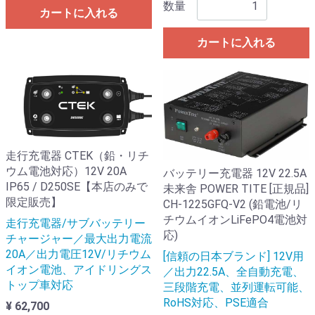
数量
カートに入れる
カートに入れる
走行充電器 CTEK（鉛・リチ
ウム電池対応）12V 20A
バッテリー充電器 12V 22.5A
IP65 / D250SE【本店のみで
未来舎 POWER TITE [正規品]
限定販売】
CH-1225GFQ-V2 (鉛電池/リ
チウムイオンLiFePO4電池対
走行充電器/サブバッテリー
応)
チャージャー／最大出力電流
20A／出力電圧12V/リチウム
[信頼の日本ブランド] 12V用
イオン電池、アイドリングス
／出力22.5A、全自動充電、
トップ車対応
三段階充電、並列運転可能、
RoHS対応、PSE適合
¥ 62,700