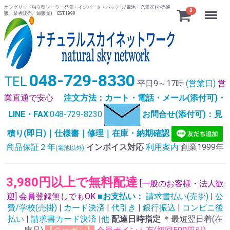
オフグリッド独立型ソーラー発電・インバータ・バッテリ/電池・充電器 (小売通
Menu
0
販、業者販売、卸販売) EST.1999
048-729-8330
TEL
平日9～17時
(営業日)
営
業直通で安心
注文方法：カート・電話・メール(添付可)・
LINE・FAX
:048-729-8230
お問合せ(添付可)：見
積り(即日)｜仕様書｜修理｜在庫・納期確認
商品保証２年
インボイス対応
利用案内
創業1999年
(電池以外)
3,980円以上で無料配達
[一般のお客様・法人歓
迎] 会員登録無しでもOK
■お支払い：
請求書払い(売掛)
|
公
費/学校(売掛)
|
カード決済
|
代引き
|
銀行振込
|
コンビニ後
払い
|
請求書カード決済
|
他
配達日時指定
＊最短翌日着(在