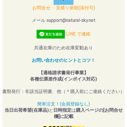
お問合せ.・見積り依頼(添付可)
メール support@natural-sky.net
LINE で連絡
共通在庫のため在庫変動あり
お問い合わせのヒントとコツ！
【適格請求書発行事業】
各種伝票差作成(インボイス対応)
書類発行：非該当証明書、他（＊購入前にご連絡ください）
簡単注文！(会員登録なし)
当日出荷希望(在庫品)
と
日時指定
は
購入ページの[お問合せ
欄]に記載