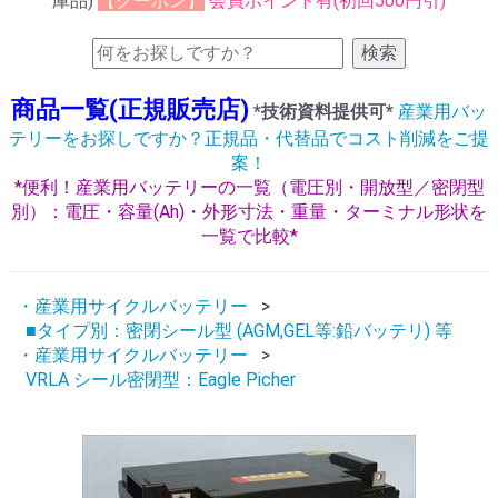
庫品)
【クーポン】
会員ポイント有(初回500円引)
検索
商品一覧(正規販売店)
*技術資料提供可*
産業用バッ
テリーをお探しですか？正規品・代替品でコスト削減をご提
案！
*便利！産業用バッテリーの一覧（電圧別・開放型／密閉型
別）：電圧・容量(Ah)・外形寸法・重量・ターミナル形状を
一覧で比較*
・産業用サイクルバッテリー
■タイプ別：密閉シール型 (AGM,GEL等:鉛バッテリ) 等
・産業用サイクルバッテリー
VRLA シール密閉型：Eagle Picher