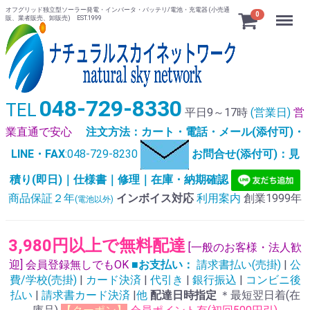
オフグリッド独立型ソーラー発電・インバータ・バッテリ/電池・充電器 (小売通
Menu
0
販、業者販売、卸販売) EST.1999
048-729-8330
TEL
平日9～17時
(営業日)
営
業直通で安心
注文方法：カート・電話・メール(添付可)・
LINE・FAX
:048-729-8230
お問合せ(添付可)：見
積り(即日)｜仕様書｜修理｜在庫・納期確認
商品保証２年
インボイス対応
利用案内
創業1999年
(電池以外)
3,980円以上で無料配達
[一般のお客様・法人歓
迎] 会員登録無しでもOK
■お支払い：
請求書払い(売掛)
|
公
費/学校(売掛)
|
カード決済
|
代引き
|
銀行振込
|
コンビニ後
払い
|
請求書カード決済
|
他
配達日時指定
＊最短翌日着(在