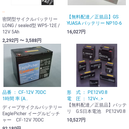
...
【無料配達／正規品】GS
密閉型サイクルバッテリー
YUASA バッテリー NP10-6
LONG / sealed型 WP5-12E /
12V 5Ah
16,027円
2,292円 〜 3,588円
品番 ： CF-12V 70DC
形 式 ： PE12V0.8
1時間 率 (A...
電 圧 ： 12V<...>
【無料配達／正規品】バッテ
ディープサイクルバッテリー
リ G.S日本電池 PE12V0.8
EaglePicher イーグルピッチ
ャー CF-12V 70DC
10,527円
92,180円