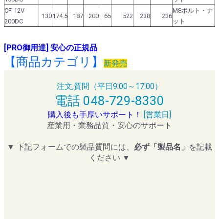
CF-12V
M8ボルト・ナ
130
174.5
187
200
65
522
238
236
200DC
ット
[PRO御用達] 安心の正規品
【商品カテゴリ】
新発売
注文,質問（平日9:00～17:00）
電話 048-729-8330
購入後も手厚いサポート！
[営業日]
産業用・業務品質・安心のサポート
▼ 下記フォームでの製品質問には、
必ず「製品名」
を記載
ください ▼