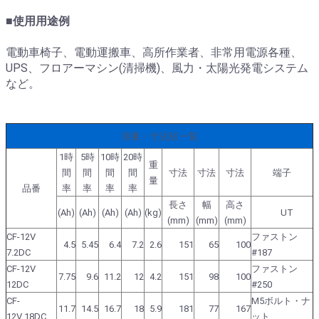
■
使用用途例
電動車椅子、電動運搬車、高所作業者、非常用電源各種、
UPS、フロアーマシン(清掃機)、風力・太陽光発電システム
など。
容量・寸法別 一覧
1時
5時
10時
20時
重
間
間
間
間
寸法
寸法
寸法
端子
量
品番
率
率
率
率
長さ
幅
高さ
(Ah)
(Ah)
(Ah)
(Ah)
(kg)
UT
(mm)
(mm)
(mm)
CF-12V
ファストン
4.5
5.45
6.4
7.2
2.6
151
65
100
7.2DC
#187
CF-12V
ファストン
7.75
9.6
11.2
12
4.2
151
98
100
12DC
#250
CF-
M5ボルト・ナ
11.7
14.5
16.7
18
5.9
181
77
167
12V
18DC
ット