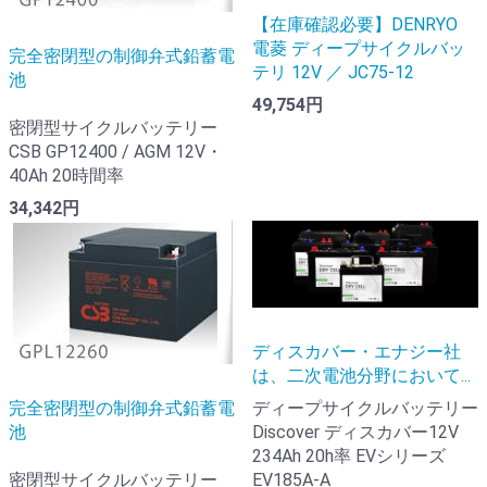
【在庫確認必要】DENRYO
電菱 ディープサイクルバッ
完全密閉型の制御弁式鉛蓄電
テリ 12V ／ JC75-12
池
49,754円
密閉型サイクルバッテリー
CSB GP12400 / AGM 12V・
40Ah 20時間率
34,342円
ディスカバー・エナジー社
は、二次電池分野において...
ディープサイクルバッテリー
完全密閉型の制御弁式鉛蓄電
Discover ディスカバー12V
池
234Ah 20h率 EVシリーズ
EV185A-A
密閉型サイクルバッテリー