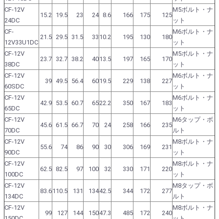
CF-12V
M5ボルト・ナ
15.2
19.5
23
24
8.6
166
175
125
24DC
ット
CF-
M6ボルト・ナ
21.5
29.5
31.5
33
10.2
195
130
180
12V33U1DC
ット
CF-12V
M5ボルト・ナ
23.7
32.7
38.2
40
13.5
197
165
170
38DC
ット
CF-12V
M6ボルト・ナ
39
49.5
56.4
60
19.5
229
138
227
60SDC
ット
CF-12V
M6ボルト・ナ
42.9
53.5
60.7
65
22.2
350
167
183
65DC
ット
CF-12V
M6タップ・ボ
45.6
61.5
66.7
70
24
258
166
235
70DC
ルト
CF-12V
M8ボルト・ナ
55.6
74
86
90
30
306
169
231
90DC
ット
CF-12V
M8ボルト・ナ
62.5
82.5
97
100
32
330
171
220
100DC
ット
CF-12V
M8タップ・ボ
83.6
110.5
131
134
42.5
344
172
277
134DC
ルト
CF-12V
M8ボルト・ナ
99
127
144
150
47.3
485
172
240
150DC
ット