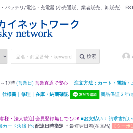
ッテリ/電池・充電器 (小売通販、業者販売、卸販売) EST.1
検索
～17時
(営業日)
営業直通で安心
注文方法：カート・電話・メー
)｜仕様書｜修理｜在庫・納期確認
商品保証２年
(
お客様・法人歓迎] 会員登録無しでもOK
■お支払い：
請求書払い
書カード決済
|
他
配達日時指定
＊最短翌日着(在庫品)
【クーポ