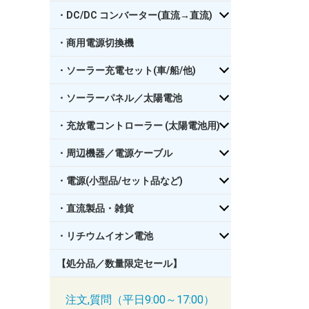
・DC/DC コンバーター(直流→直流)
・商用電源切換機
・ソーラー充電セット(車/船/他)
・ソーラーパネル／太陽電池
・充放電コントローラー (太陽電池用)
・周辺機器／電源ケーブル
・電源(小型品/セット品など)
・直流製品・雑貨
・リチウムイオン電池
【処分品／数量限定セール】
注文,質問（平日9:00～17:00）