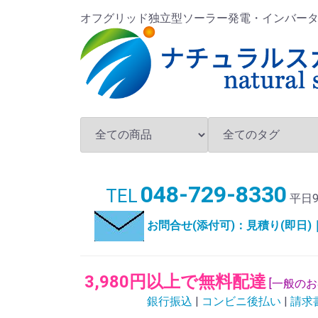
オフグリッド独立型ソーラー発電・インバータ・バ
048-729-8330
TEL
平日9
お問合せ(添付可)：見積り(即日
3,980円以上で無料配達
[一般の
銀行振込
|
コンビニ後払い
|
請求