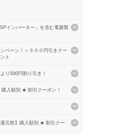
菱「SPインバーター」を含む電菱製
ャンペーン！＞５００円引きクー
ゼント
より500円割り引き！
購入額別 ★ 割引クーポン！
了
還元祭】購入額別 ★ 割引クー