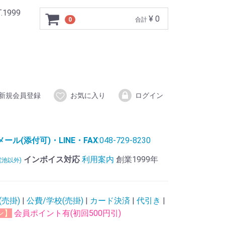
999
¥ 0
0
合計
新規会員登録
お気に入り
ログイン
ル(添付可)・LINE・FAX
:048-729-8230
インボイス対応
利用案内
創業1999年
電池以外)
(売掛)
|
公費/学校(売掛)
|
カード決済
|
代引き
|
ン】
会員ポイント有(初回500円引)