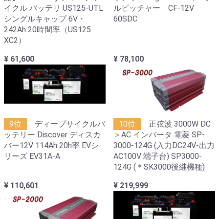
イクル バッテリ US125-UTL
ルピッチャー CF-12V
シングルキャップ 6V・
60SDC
242Ah 20時間率（US125
XC2）
¥ 61,600
¥ 78,100
9位
ディープサイクルバ
10位
正弦波 3000W DC
ッテリー Discover ディスカ
＞AC インバータ 電菱 SP-
バー12V 114Ah 20h率 EVシ
3000-124G (入力DC24V-出力
リーズ EV31A-A
AC100V 端子台) SP3000-
124G (＊SK3000後継機種)
¥ 110,601
¥ 219,999