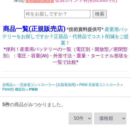
庫品)
【クーポン】
会員ポイント有(初回500円引)
検索
商品一覧(正規販売店)
*技術資料提供可*
産業用バッ
テリーをお探しですか？正規品・代替品でコスト削減をご提
案！
*便利！産業用バッテリーの一覧（電圧別・開放型／密閉型
別）：電圧・容量(Ah)・外形寸法・重量・ターミナル形状を
一覧で比較*
全商品
・充放電コントローラー (太陽電池用)
PWM 充放電コントローラ
PWM型 機能別
PWM
5
件
の商品がみつかりました。