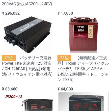
200VAC (出力AC200～240V)
¥ 296,032
¥ 17,050
21位
バッテリー充電器
22位
【無料配達／正規
Power Tite 未来舎 12V 対応
品】Trojan ディープサイクル
/ CH-1250AR [正規品] (鉛電
バッテリ TE-35 ／ AP 6V・
池/リチウムイオン電池対応)
245Ah 20時間率（トロ―ジャ
ン TE35）
¥ 88,660
¥ 64,000