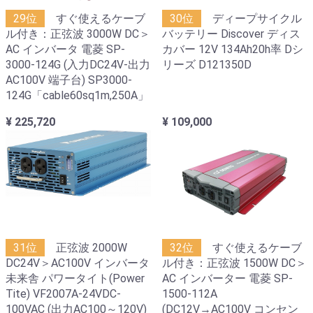
29位
すぐ使えるケーブ
30位
ディープサイクル
ル付き：正弦波 3000W DC＞
バッテリー Discover ディス
AC インバータ 電菱 SP-
カバー 12V 134Ah20h率 Dシ
3000-124G (入力DC24V-出力
リーズ D121350D
AC100V 端子台) SP3000-
124G「cable60sq1m,250A」
¥ 225,720
¥ 109,000
31位
正弦波 2000W
32位
すぐ使えるケーブ
DC24V＞AC100V インバータ
ル付き：正弦波 1500W DC＞
未来舎 パワータイト(Power
AC インバーター 電菱 SP-
Tite) VF2007A-24VDC-
1500-112A
100VAC (出力AC100～120V)
(DC12V→AC100V コンセン