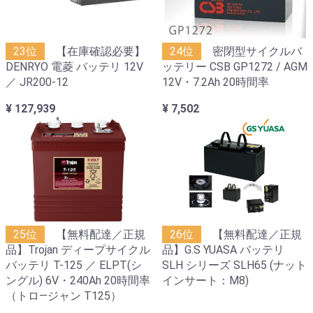
23位
【在庫確認必要】
24位
密閉型サイクルバ
DENRYO 電菱 バッテリ 12V
ッテリー CSB GP1272 / AGM
／ JR200-12
12V・7.2Ah 20時間率
¥ 127,939
¥ 7,502
25位
【無料配達／正規
26位
【無料配達／正規
品】Trojan ディープサイクル
品】G.S YUASA バッテリ
バッテリ T-125 ／ ELPT(シ
SLH シリーズ SLH65 (ナット
ングル) 6V・240Ah 20時間率
インサート：M8)
（トロ―ジャン T125）