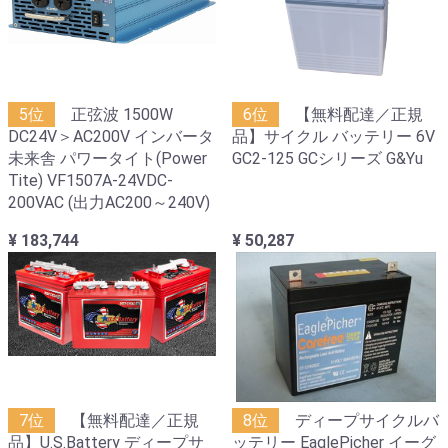
5位
正弦波 1500W
6位
【無料配達／正規
DC24V＞AC200V インバータ
品】サイクル バッテリー 6V
未来舎 パワータイト(Power
GC2-125 GCシリーズ G&Yu
Tite) VF1507A-24VDC-
200VAC (出力AC200～240V)
¥ 183,744
¥ 50,287
7位
【無料配達／正規
8位
ディープサイクルバ
品】U.S.Battery ディープサ
ッテリー EaglePicher イーグ