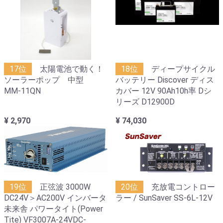
17位
太陽電池で動く！
18位
ディープサイクル
ソーラーポップ 中型
バッテリー Discover ディス
MM-11QN
カバー 12V 90Ah10h率 Dシ
リーズ D12900D
¥ 2,970
¥ 74,030
19位
正弦波 3000W
20位
充放電コントロー
DC24V＞AC200V インバータ
ラー / SunSaver SS-6L-12V
未来舎 パワータイト(Power
Tite) VF3007A-24VDC-