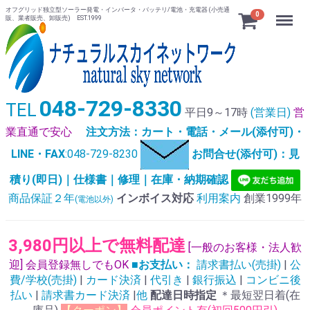
オフグリッド独立型ソーラー発電・インバータ・バッテリ/電池・充電器 (小売通
Menu
0
販、業者販売、卸販売) EST.1999
048-729-8330
TEL
平日9～17時
(営業日)
営
業直通で安心
注文方法：カート・電話・メール(添付可)・
LINE・FAX
:048-729-8230
お問合せ(添付可)：見
積り(即日)｜仕様書｜修理｜在庫・納期確認
商品保証２年
インボイス対応
利用案内
創業1999年
(電池以外)
3,980円以上で無料配達
[一般のお客様・法人歓
迎] 会員登録無しでもOK
■お支払い：
請求書払い(売掛)
|
公
費/学校(売掛)
|
カード決済
|
代引き
|
銀行振込
|
コンビニ後
払い
|
請求書カード決済
|
他
配達日時指定
＊最短翌日着(在