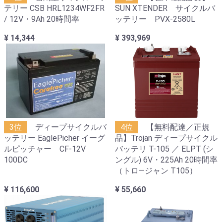
テリー CSB HRL1234WF2FR
SUN XTENDER サイクルバ
/ 12V・9Ah 20時間率
ッテリー PVX-2580L
¥ 14,344
¥ 393,969
3位
ディープサイクルバ
4位
【無料配達／正規
ッテリー EaglePicher イーグ
品】Trojan ディープサイクル
ルピッチャー CF-12V
バッテリ T-105 ／ ELPT (シ
100DC
ングル) 6V・225Ah 20時間率
（トロ―ジャン T105）
¥ 116,600
¥ 55,660