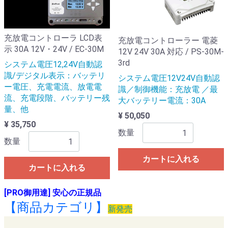
充放電コントローラ LCD表
充放電コントローラー 電菱
示 30A 12V・24V / EC-30M
12V 24V 30A 対応 / PS-30M-
3rd
システム電圧12,24V自動認
識/デジタル表示：バッテリ
システム電圧12V24V自動認
ー電圧、充電電流、放電電
識／制御機能：充放電 ／最
流、充電段階、バッテリー残
大バッテリー電流：30A
量、他
¥ 50,050
¥ 35,750
数量
数量
カートに入れる
カートに入れる
[PRO御用達] 安心の正規品
【商品カテゴリ】
新発売