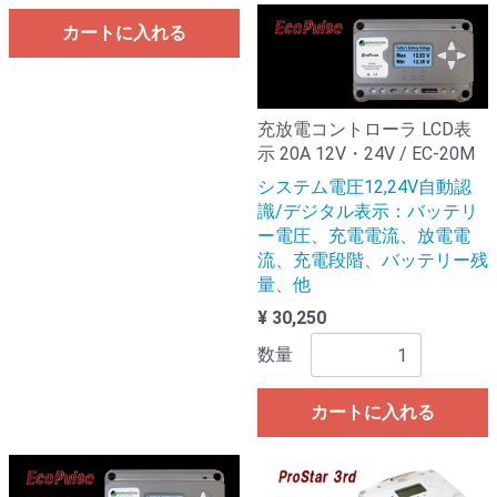
カートに入れる
充放電コントローラ LCD表
示 20A 12V・24V / EC-20M
システム電圧12,24V自動認
識/デジタル表示：バッテリ
ー電圧、充電電流、放電電
流、充電段階、バッテリー残
量、他
¥ 30,250
数量
カートに入れる