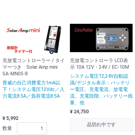
充放電コントローラー / タイ
充放電コントローラ LCD表
マーつき Solar Amp mini
示 10A 12V・24V / EC-10M
SA-MN05-8
システム電圧12,24V自動認
脅威の自己消費電力1mA以
識/デジタル表示：バッテリ
下！システム電圧12Vdc／入
ー電圧、充電電流、放電電
力電流8.5A／負荷電流8.5A
流、充電段階、バッテリー残
量、他
¥ 24,750
¥ 5,992
品切れ中です
数量