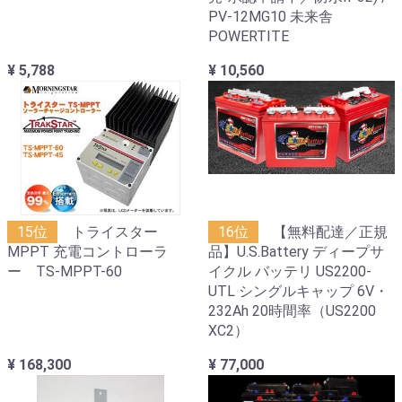
PV-12MG10 未来舎
POWERTITE
¥ 5,788
¥ 10,560
15位
トライスター
16位
【無料配達／正規
MPPT 充電コントローラ
品】U.S.Battery ディープサ
ー TS-MPPT-60
イクル バッテリ US2200-
UTL シングルキャップ 6V・
232Ah 20時間率（US2200
XC2）
¥ 168,300
¥ 77,000