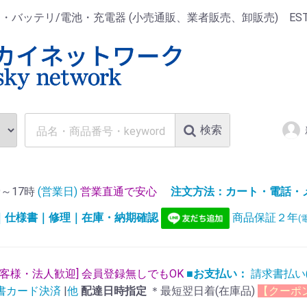
ッテリ/電池・充電器 (小売通販、業者販売、卸販売) EST.1
検索
～17時
(営業日)
営業直通で安心
注文方法：カート・電話・メー
)｜仕様書｜修理｜在庫・納期確認
商品保証２年
(
お客様・法人歓迎] 会員登録無しでもOK
■お支払い：
請求書払い
書カード決済
|
他
配達日時指定
＊最短翌日着(在庫品)
【クーポ