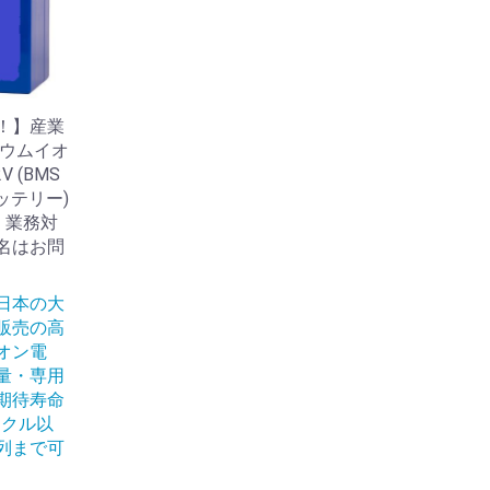
！】産業
チウムイオ
V (BMS
バッテリー)
般・業務対
名はお問
日本の大
販売の高
オン電
量・専用
期待寿命
イクル以
列まで可