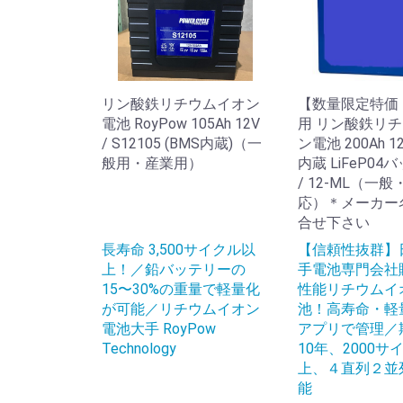
リン酸鉄リチウムイオン
【数量限定特価
電池 RoyPow 105Ah 12V
用 リン酸鉄リ
/ S12105 (BMS内蔵)（一
ン電池 200Ah 12
般用・産業用）
内蔵 LiFeP04
/ 12-ML（一
応）＊メーカー
合せ下さい
長寿命 3,500サイクル以
【信頼性抜群】
上！／鉛バッテリーの
手電池専門会社
15〜30%の重量で軽量化
性能リチウムイ
が可能／リチウムイオン
池！高寿命・軽
電池大手 RoyPow
アプリで管理／
Technology
10年、2000サ
上、４直列２並
能