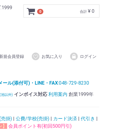
999
¥ 0
0
合計
新規会員登録
お気に入り
ログイン
ル(添付可)・LINE・FAX
:048-729-8230
インボイス対応
利用案内
創業1999年
電池以外)
(売掛)
|
公費/学校(売掛)
|
カード決済
|
代引き
|
ン】
会員ポイント有(初回500円引)