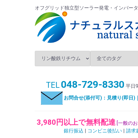
オフグリッド独立型ソーラー発電・インバータ・バ
048-729-8330
TEL
平日9
お問合せ(添付可)：見積り(即日
3,980円以上で無料配達
[一般の
銀行振込
|
コンビニ後払い
|
請求