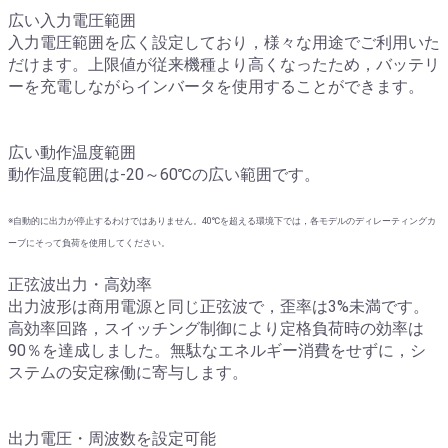
広い入力電圧範囲
入力電圧範囲を広く設定しており，様々な用途でご利用いた
だけます。上限値が従来機種より高くなったため，バッテリ
ーを充電しながらインバータを使用することができます。
広い動作温度範囲
動作温度範囲は-20～60℃の広い範囲です。
※自動的に出力が停止するわけではありません。40℃を超える環境下では，各モデルのディレーティングカ
ーブにそって負荷を使用してください。
正弦波出力・高効率
出力波形は商用電源と同じ正弦波で，歪率は3%未満です。
高効率回路，スイッチング制御により定格負荷時の効率は
90％を達成しました。無駄なエネルギー消費をせずに，シ
ステムの安定稼働に寄与します。
出力電圧・周波数を設定可能