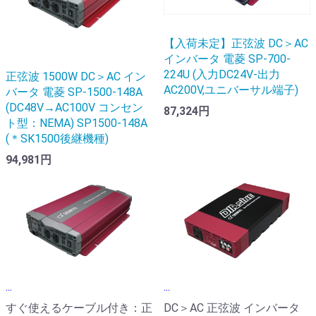
【入荷未定】正弦波 DC＞AC
インバータ 電菱 SP-700-
224U (入力DC24V-出力
正弦波 1500W DC＞AC イン
AC200V,ユニバーサル端子)
バータ 電菱 SP-1500-148A
(DC48V→AC100V コンセン
87,324円
ト型：NEMA) SP1500-148A
(＊SK1500後継機種)
94,981円
...
...
すぐ使えるケーブル付き：正
DC＞AC 正弦波 インバータ