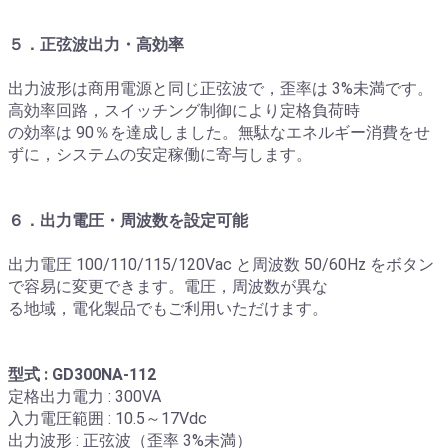
５．正弦波出力・高効率
出力波形は商用電源と同じ正弦波で，歪率は 3%未満です。
高効率回路，スイッチング制御により定格負荷時
の効率は 90％を達成しました。無駄なエネルギー消費をせ
ずに，システムの安定稼働に寄与します。
６．出力電圧・周波数を設定可能
出力電圧 100/110/115/120Vac と周波数 50/60Hz をボタン
で容易に変更できます。電圧，周波数が異な
る地域，電化製品でもご利用いただけます。
型式 : GD300NA-112
定格出力電力 : 300VA
入力電圧範囲 : 10.5～17Vdc
出力波形 : 正弦波（歪率 3%未満）