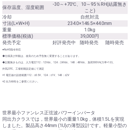
-30～+70℃、10～95％RH(結露無き
保存温度、湿度範囲
こと)
冷却
自然対流
寸法(L×W×H)
234.0×146.5×44.0mm
重量
1.0kg
標準価格(税抜)
39,000円
発売予定
好評発売中
随時発売
随時発売
●RoHS指令対応
◆仕様及び外観は、改良のため予告無く変更することがあります。
◆記載無きものは、入力電圧112：12Vdc、124：24Vdc、148：48Vdc、負荷300VA(力率=1.0)、
外気25℃、工場初期設定値にて測定
※1 電圧値の誤差範囲 112：±0.5V、124：±1V、148：±2V
※2 出力特性をご参照ください。
世界最小ファンレス正弦波パワーインバータ
同出力クラスでは，世界最小の重量1.0kg，体積1.5Lを実現
しました。製品高さ44mm (1U)の薄型設計です。軽量小型の