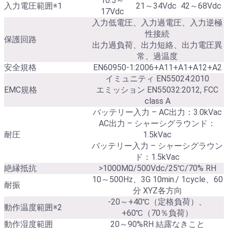
10.5～
入力電圧範囲※1
21～34Vdc
42～68Vdc
17Vdc
入力低電圧、入力過電圧、入力逆極
性接続
保護回路
出力過負荷、出力短絡、出力電圧異
常、過温度
安全規格
EN60950-1:2006+A11+A1+A12+A2
イミュニティ EN55024:2010
EMC規格
エミッション EN55032:2012, FCC
class A
バッテリー入力 – AC出力：3.0kVac
AC出力 – シャーシグラウンド：
耐圧
1.5kVac
バッテリー入力 – シャーシグラウン
ド：1.5kVac
絶縁抵抗
>1000MΩ/500Vdc/25℃/70% RH
10～500Hz、3G 10min./ 1cycle、60
耐振
分 XYZ各方向
-20～+40℃（定格負荷）、
動作温度範囲※2
+60℃（70％負荷）
動作湿度範囲
20～90%RH 結露なきこと