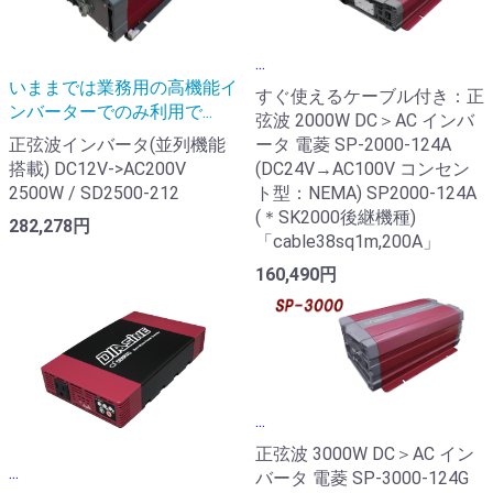
...
いままでは業務用の高機能イ
すぐ使えるケーブル付き：正
ンバーターでのみ利用で...
弦波 2000W DC＞AC インバ
ータ 電菱 SP-2000-124A
正弦波インバータ(並列機能
(DC24V→AC100V コンセン
搭載) DC12V->AC200V
ト型：NEMA) SP2000-124A
2500W / SD2500-212
(＊SK2000後継機種)
282,278円
「cable38sq1m,200A」
160,490円
...
正弦波 3000W DC＞AC イン
...
バータ 電菱 SP-3000-124G