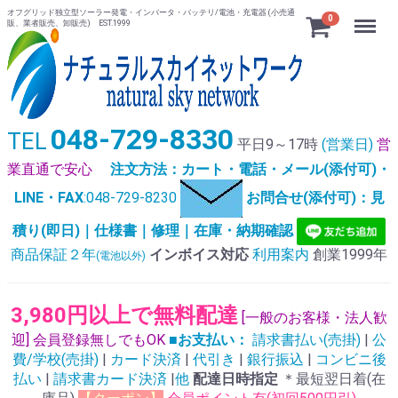
オフグリッド独立型ソーラー発電・インバータ・バッテリ/電池・充電器 (小売通
Menu
0
販、業者販売、卸販売) EST.1999
048-729-8330
TEL
平日9～17時
(営業日)
営
業直通で安心
注文方法：カート・電話・メール(添付可)・
LINE・FAX
:048-729-8230
お問合せ(添付可)：見
積り(即日)｜仕様書｜修理｜在庫・納期確認
商品保証２年
インボイス対応
利用案内
創業1999年
(電池以外)
3,980円以上で無料配達
[一般のお客様・法人歓
迎] 会員登録無しでもOK
■お支払い：
請求書払い(売掛)
|
公
費/学校(売掛)
|
カード決済
|
代引き
|
銀行振込
|
コンビニ後
払い
|
請求書カード決済
|
他
配達日時指定
＊最短翌日着(在