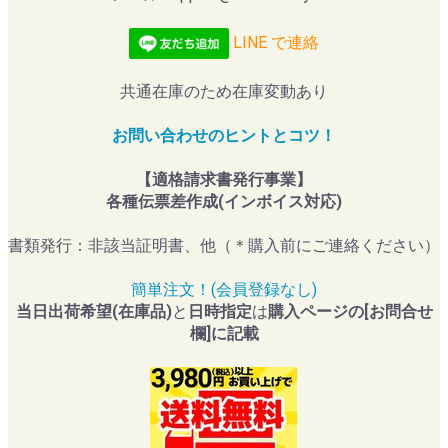
LINE で連絡
共通在庫のため在庫変動あり
お問い合わせのヒントとコツ！
【適格請求書発行事業】
各種伝票差作成(インボイス対応)
書類発行：非該当証明書、他（＊購入前にご連絡ください）
簡単注文！(会員登録なし)
当日出荷希望(在庫品)
と
日時指定
は
購入ページの[お問合せ
欄]に記載