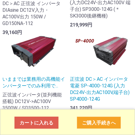
(入力DC24V-出力AC100V 端
DC＞AC 正弦波 インバータ
子台) SP3000-124G (＊
DIAsine DC12V入力・
SK3000後継機種)
AC100V出力 150W /
GD150NA-112
219,999円
39,160円
正弦波 DC＞AC インバータ
いままでは業務用の高機能イ
電菱 SP-4000-124G (入力
ンバーターでのみ利用で...
DC24V-出力AC100V,端子台)
正弦波インバータ(並列機能
SP4000-124G
搭載) DC12V->AC100V
341,220円
3500W / SD3500-112
341,169円
カートに入れる
ご購入手続きへ