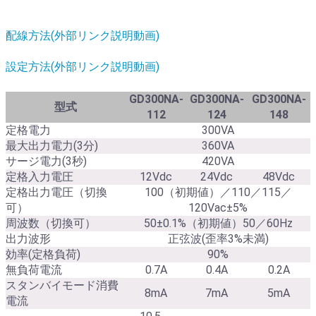
配線方法(外部リンク説明動画)
設定方法(外部リンク説明動画)
GD300NA-
GD300NA-
GD300NA-
型式
112
124
148
定格電力
300VA
最大出力電力(3分)
360VA
サージ電力(3秒)
420VA
定格入力電圧
12Vdc
24Vdc
48Vdc
定格出力電圧（切換
100（初期値）／110／115／
可）
120Vac±5%
周波数（切換可）
50±0.1%（初期値）50／60Hz
出力波形
正弦波(歪率3%未満)
効率(定格負荷)
90%
無負荷電流
0.7A
0.4A
0.2A
スタンバイモード消費
8mA
7mA
5mA
電流