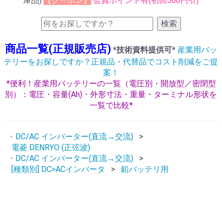
庫品)
【クーポン】
会員ポイント有(初回500円引)
検索
商品一覧(正規販売店)
*技術資料提供可*
産業用バッ
テリーをお探しですか？正規品・代替品でコスト削減をご提
案！
*便利！産業用バッテリーの一覧（電圧別・開放型／密閉型
別）：電圧・容量(Ah)・外形寸法・重量・ターミナル形状を
一覧で比較*
・DC/AC インバーター(直流→交流)
電菱 DENRYO (正弦波)
・DC/AC インバーター(直流→交流)
[種類別] DC>ACインバータ
鉛バッテリ用