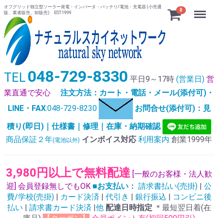
オフグリッド独立型ソーラー発電・インバータ・バッテリ/電池・充電器 (小売通
Menu
0
販、業者販売、卸販売) EST.1999
048-729-8330
TEL
平日9～17時
(営業日)
営
業直通で安心
注文方法：カート・電話・メール(添付可)・
LINE・FAX
:048-729-8230
お問合せ(添付可)：見
積り(即日)｜仕様書｜修理｜在庫・納期確認
商品保証２年
インボイス対応
利用案内
創業1999年
(電池以外)
3,980円以上で無料配達
[一般のお客様・法人歓
迎] 会員登録無しでもOK
■お支払い：
請求書払い(売掛)
|
公
費/学校(売掛)
|
カード決済
|
代引き
|
銀行振込
|
コンビニ後
払い
|
請求書カード決済
|
他
配達日時指定
＊最短翌日着(在