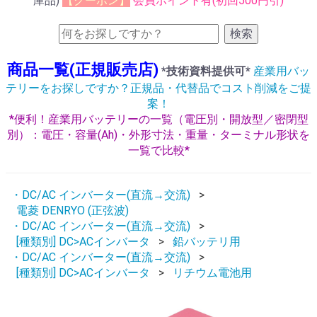
庫品)
【クーポン】
会員ポイント有(初回500円引)
検索
商品一覧(正規販売店)
*技術資料提供可*
産業用バッ
テリーをお探しですか？正規品・代替品でコスト削減をご提
案！
*便利！産業用バッテリーの一覧（電圧別・開放型／密閉型
別）：電圧・容量(Ah)・外形寸法・重量・ターミナル形状を
一覧で比較*
・DC/AC インバーター(直流→交流)
電菱 DENRYO (正弦波)
・DC/AC インバーター(直流→交流)
[種類別] DC>ACインバータ
鉛バッテリ用
・DC/AC インバーター(直流→交流)
[種類別] DC>ACインバータ
リチウム電池用