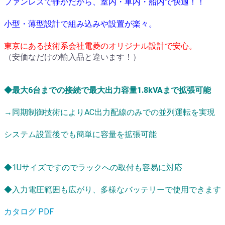
ファンレスで静かだから、室内・車内・船内で快適！！
小型・薄型設計で組み込みや設置が楽々。
東京にある技術系会社電菱のオリジナル設計で安心。
（安価なだけの輸入品と違います！）
◆最大6台までの接続で最大出力容量1.8kVAまで拡張可能
→同期制御技術によりAC出力配線のみでの並列運転を実現
システム設置後でも簡単に容量を拡張可能
◆1Uサイズですのでラックへの取付も容易に対応
◆入力電圧範囲も広がり、多様なバッテリーで使用できます
カタログ PDF