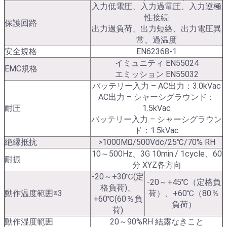
入力低電圧、入力過電圧、入力逆極
性接続
保護回路
出力過負荷、出力短絡、出力電圧異
常、過温度
安全規格
EN62368-1
イミュニティ EN55024
EMC規格
エミッション EN55032
バッテリー入力 – AC出力：3.0kVac
AC出力 – シャーシグラウンド：
耐圧
1.5kVac
バッテリー入力 – シャーシグラウン
ド：1.5kVac
絶縁抵抗
>1000MΩ/500Vdc/25℃/70% RH
10～500Hz、3G 10min./ 1cycle、60
耐振
分 XYZ各方向
-20～+30℃(定
-20～+45℃（定格負
格負荷)、
動作温度範囲※3
荷）、+60℃（80％
+60℃(60％負
負荷）
荷)
動作湿度範囲
20～90%RH 結露なきこと