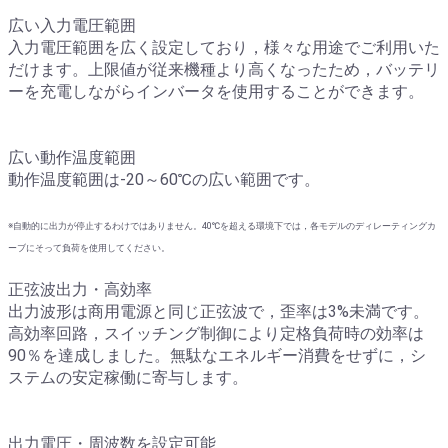
広い入力電圧範囲
入力電圧範囲を広く設定しており，様々な用途でご利用いた
だけます。上限値が従来機種より高くなったため，バッテリ
ーを充電しながらインバータを使用することができます。
広い動作温度範囲
動作温度範囲は-20～60℃の広い範囲です。
※自動的に出力が停止するわけではありません。40℃を超える環境下では，各モデルのディレーティングカ
ーブにそって負荷を使用してください。
正弦波出力・高効率
出力波形は商用電源と同じ正弦波で，歪率は3%未満です。
高効率回路，スイッチング制御により定格負荷時の効率は
90％を達成しました。無駄なエネルギー消費をせずに，シ
ステムの安定稼働に寄与します。
出力電圧・周波数を設定可能