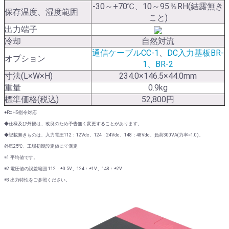
-30～+70℃、10～95％RH(結露無き
保存温度、湿度範囲
こと)
出力端子
冷却
自然対流
通信ケーブルCC-1
、
DC入力基板BR-
オプション
1、BR-2
寸法(L×W×H)
234.0×146.5×44.0mm
重量
0.9kg
標準価格(税込)
52,800円
●RoHS指令対応
◆仕様及び外観は、改良のため予告無く変更することがあります。
◆記載無きものは、入力電圧112：12Vdc、124：24Vdc、148：48Vdc、負荷300VA(力率=1.0)、
外気25℃、工場初期設定値にて測定
※1 平均値です。
※2 電圧値の誤差範囲 112：±0.5V、124：±1V、148：±2V
※3 出力特性をご参照ください。