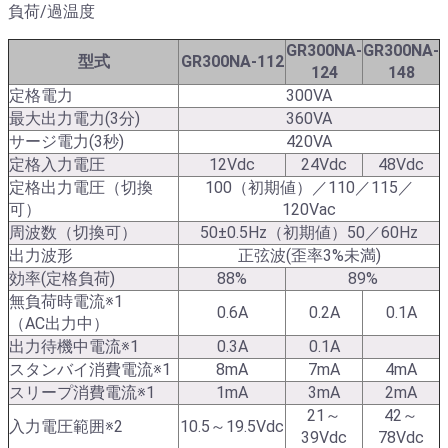
負荷/過温度
GR300NA-
GR300NA-
型式
GR300NA-112
124
148
定格電力
300VA
最大出力電力(3分)
360VA
サージ電力(3秒)
420VA
定格入力電圧
12Vdc
24Vdc
48Vdc
定格出力電圧（切換
100（初期値）／110／115／
可）
120Vac
周波数（切換可）
50±0.5Hz（初期値）50／60Hz
出力波形
正弦波(歪率3%未満)
効率(定格負荷)
88%
89%
無負荷時電流※1
0.6A
0.2A
0.1A
（AC出力中）
出力待機中電流※1
0.3A
0.1A
スタンバイ消費電流※1
8mA
7mA
4mA
スリープ消費電流※1
1mA
3mA
2mA
21～
42～
入力電圧範囲※2
10.5～19.5Vdc
39Vdc
78Vdc