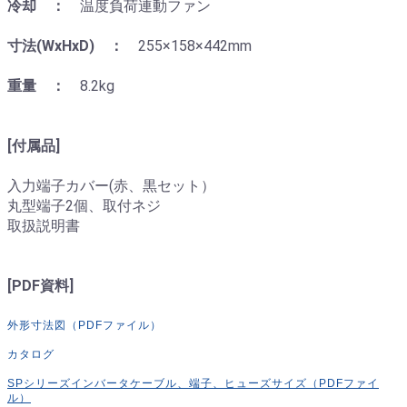
冷却 ：
温度負荷連動ファン
寸法(WxHxD) ：
255×158×442mm
重量 ：
8.2kg
[付属品]
入力端子カバー(赤、黒セット）
丸型端子2個、取付ネジ
取扱説明書
[PDF資料]
外形寸法図（PDFファイル）
カタログ
SPシリーズインバータケーブル、端子、ヒューズサイズ（PDFファイ
ル）