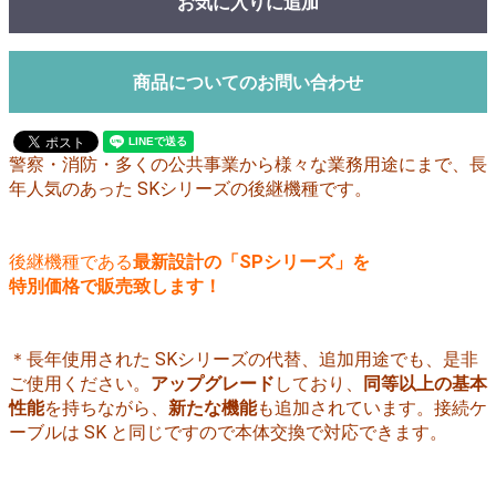
お気に入りに追加
商品についてのお問い合わせ
警察・消防・多くの公共事業から様々な業務用途にまで、長
年人気のあった SKシリーズの後継機種です。
後継機種である
最新設計の「SPシリーズ」を
特別価格で販売致します！
＊長年使用された SKシリーズの代替、追加用途でも、是非
ご使用ください。
アップグレード
しており、
同等以上の基本
性能
を持ちながら、
新たな機能
も追加されています。接続ケ
ーブルは SK と同じですので本体交換で対応できます。