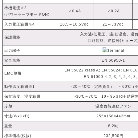
待機電流※3
＜0.4A
＜0.2A
(パワーセーブモードON)
入力電圧範囲※4
10.5～16.5Vdc
21～33Vdc
入力過/低電圧、過/低温度、過
保護回路
回路短絡、逆接続(ヒューズ
出力端子
安全規格
EN 60950-1
EN 55022 class A; EN 55024; EN 6100
EMC規格
EN 61000-4-2, 3, 4, 5, 6, 8,
動作温度範囲※1
-20～40℃（定格負荷）、～60℃（
保存温度、湿度範囲
-30℃～70℃、10～95％RH(結露
冷却
温度負荷連動ファン
寸法(WxHxD)
255×158×442mm
重量
8.2kg
標準価格(税抜)
232,500円