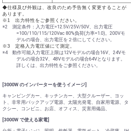
◆仕様及び外観は、改良のため予告無く変更することが
あります。
※1 出力特性をご参照ください。
※2 測定条件：入力電圧=12.5V/25V/50V、出力電圧
=100/110/115/120Vac 80%負荷(力率=1.0)。200Vモ
デルの場合、出力電圧を２倍にしてください。
※3 定格入力電圧値にて測定。
※4 動作可能入力電圧上限は12Vモデルの場合16V、24Vモ
デルの場合32V、48Vモデルの場合64Vとなります。
詳しくは、出力特性をご参照ください。
[3000W のインバーターを使うイメージ]
キャンピングカー、キッチンカー、大型クルーザー、ヨッ
ト、非常用バックアップ電源、太陽光発電、自家用電源、タ
クシー、コンビニ、お店、オフィス、災害用備品、
[3000W で使える家電]
台所：電子レンジ、照明、炊飯器、電気ポット、冷蔵庫、IH