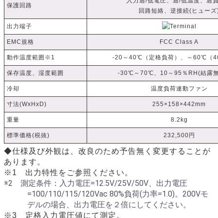
入力過/低電圧、過/低温度、過
保護回路
回路短絡、逆接続(ヒューズ
出力端子
EMC規格
FCC Class A
動作温度範囲※1
-20～40℃（定格負荷）、～60℃（
保存温度、湿度範囲
-30℃～70℃、10～95％RH(結露
冷却
温度負荷連動ファン
寸法(WxHxD)
255×158×442mm
重量
8.2kg
標準価格(税抜)
232,500円
◆仕様及び外観は、改良のため予告無く変更することが
あります。
※1 出力特性をご参照ください。
※2 測定条件：入力電圧=12.5V/25V/50V、出力電圧
=100/110/115/120Vac 80%負荷(力率=1.0)。200Vモ
デルの場合、出力電圧を２倍にしてください。
※3 定格入力電圧値にて測定。