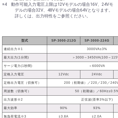
※4 動作可能入力電圧上限は12Vモデルの場合16V、24Vモ
デルの場合32V、48Vモデルの場合64Vとなります。
詳しくは、出力特性をご参照ください。
型式
SP-3000-212G
SP-3000-224G
連続出力※1
3000VA±3%
最大出力(1分間)
＞3000～3450VA(100～115
サージ電力(1秒間)
＜6000VA
定格入力電圧
12Vdc
24Vdc
定格出力電圧（切換可）
200（初期値）／220／230／240V
周波数（切換可）
50（初期値）／60Hz±0.5
出力波形※2
正弦波(歪率3%以下)
最大効率
90%
93%
無負荷電流※3
≦3.8A
≦2.0A