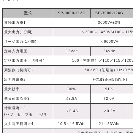
型式
SP-3000-112G
SP-3000-124G
連続出力※1
3000VA±3%
最大出力(1分間)
＞3000～3450VA(100～115
サージ電力(1秒間)
＜6000VA
定格入力電圧
12Vdc
24Vdc
定格出力電圧（切換可）
100（初期値）／110／115／120V
周波数（切換可）
50／60（初期値）Hz±0.5
出力波形※2
正弦波(歪率5%以下)
最大効率
90%
91%
無負荷電流※3
≦3.8A
≦2.0A
待機電流※3
＜0.4A
＜0.2A
(パワーセーブモードON)
入力電圧範囲※4
10.5～16.5Vdc
21～33Vdc