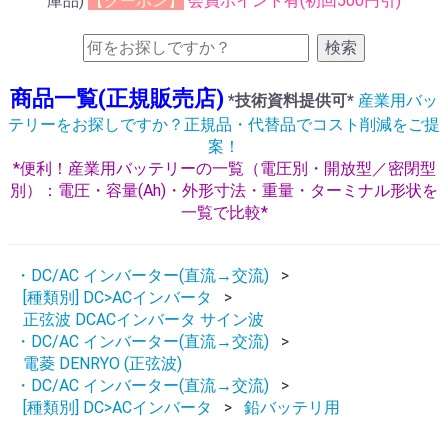
庫品)
【クーポン】
会員ポイント有(初回500円引)
検索
商品一覧(正規販売店)
*技術資料提供可*
産業用バッ
テリーをお探しですか？正規品・代替品でコスト削減をご提
案！
*便利！産業用バッテリーの一覧（電圧別・開放型／密閉型
別）：電圧・容量(Ah)・外形寸法・重量・ターミナル形状を
一覧で比較*
・DC/AC インバーター(直流→交流)
[種類別] DC>ACインバータ
正弦波 DCACインバータ サイン波
・DC/AC インバーター(直流→交流)
電菱 DENRYO (正弦波)
・DC/AC インバーター(直流→交流)
[種類別] DC>ACインバータ
鉛バッテリ用