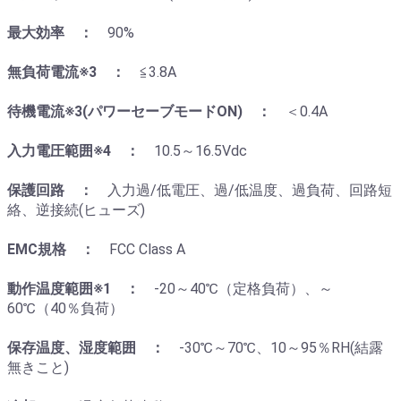
最大効率 ：
90%
無負荷電流※3 ：
≦3.8A
待機電流※3(パワーセーブモードON) ：
＜0.4A
入力電圧範囲※4 ：
10.5～16.5Vdc
保護回路 ：
入力過/低電圧、過/低温度、過負荷、回路短
絡、逆接続(ヒューズ)
EMC規格 ：
FCC Class A
動作温度範囲※1 ：
-20～40℃（定格負荷）、～
60℃（40％負荷）
保存温度、湿度範囲 ：
-30℃～70℃、10～95％RH(結露
無きこと)