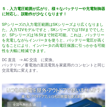
５．入力電圧範囲が広がり、様々なバッテリーや充電制御器
に対応し、誤動作が少なくなります！
SPシリーズの入力電圧範囲はSKシリーズより広くなりまし
た。
入力12Vモデルですと，SKシリーズでは15Vまででした
が、SPシリーズは16.5Vまで対応可能。
これは、バッテリー
を充電しながらインバータを使うと、バッテリー電圧が高く
なることにより、インバータの高電圧保護に引っかかる可能
性を大幅に軽減できます。
DC 直流 -> AC 交流 に変換。
バッテリー／蓄電池の直流電気を家庭用のコンセントと同じ
交流電気に変えます。