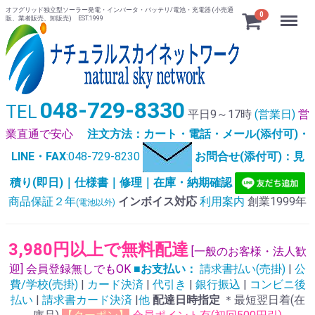
オフグリッド独立型ソーラー発電・インバータ・バッテリ/電池・充電器 (小売通
Menu
0
販、業者販売、卸販売) EST.1999
048-729-8330
TEL
平日9～17時
(営業日)
営
業直通で安心
注文方法：カート・電話・メール(添付可)・
LINE・FAX
:048-729-8230
お問合せ(添付可)：見
積り(即日)｜仕様書｜修理｜在庫・納期確認
商品保証２年
インボイス対応
利用案内
創業1999年
(電池以外)
3,980円以上で無料配達
[一般のお客様・法人歓
迎] 会員登録無しでもOK
■お支払い：
請求書払い(売掛)
|
公
費/学校(売掛)
|
カード決済
|
代引き
|
銀行振込
|
コンビニ後
払い
|
請求書カード決済
|
他
配達日時指定
＊最短翌日着(在