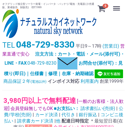
オフグリッド独立型ソーラー発電・インバータ・バッテリ/電池・充電器 (小売通
Menu
0
販、業者販売、卸販売) EST.1999
048-729-8330
TEL
平日9～17時
(営業日)
営
業直通で安心
注文方法：カート・電話・メール(添付可)・
LINE・FAX
:048-729-8230
お問合せ(添付可)：見
積り(即日)｜仕様書｜修理｜在庫・納期確認
商品保証２年
インボイス対応
利用案内
創業1999年
(電池以外)
3,980円以上で無料配達
[一般のお客様・法人歓
迎] 会員登録無しでもOK
■お支払い：
請求書払い(売掛)
|
公
費/学校(売掛)
|
カード決済
|
代引き
|
銀行振込
|
コンビニ後
払い
|
請求書カード決済
|
他
配達日時指定
＊最短翌日着(在