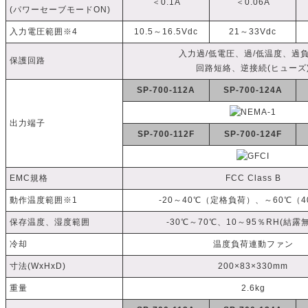
＜0.1A
＜0.06A
(パワーセーブモードON)
入力電圧範囲※4
10.5～16.5Vdc
21～33Vdc
入力過/低電圧、過/低温度、過
保護回路
回路短絡、逆接続(ヒューズ
SP-700-112A
SP-700-124A
出力端子
SP-700-112F
SP-700-124F
EMC規格
FCC Class B
動作温度範囲※1
-20～40℃（定格負荷）、～60℃（
保存温度、湿度範囲
-30℃～70℃、10～95％RH(結露
冷却
温度負荷連動ファン
寸法(WxHxD)
200×83×330mm
重量
2.6kg