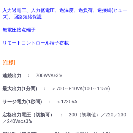
入力過電圧、入力低電圧、過温度、過負荷、逆接続(ヒュー
ズ)、回路短絡保護
無電圧接点端子
リモートコントロール端子搭載
[仕様]
連続出力 ：
700WVA±3%
最大出力(1分間) ：
＞700～810VA(100～115%)
サージ電力(1秒間) ：
＜1230VA
定格出力電圧（切換可） ：
200（初期値）／220／230
／240Vac±3%