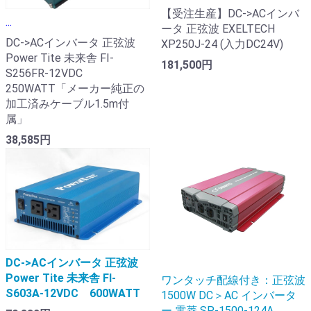
【受注生産】DC->ACインバ
...
ータ 正弦波 EXELTECH
DC->ACインバータ 正弦波
XP250J-24 (入力DC24V)
Power Tite 未来舎 FI-
181,500円
S256FR-12VDC
250WATT「メーカー純正の
加工済みケーブル1.5m付
属」
38,585円
DC->ACインバータ 正弦波
Power Tite 未来舎 FI-
ワンタッチ配線付き：正弦波
S603A-12VDC 600WATT
1500W DC＞AC インバータ
ー 電菱 SP-1500-124A