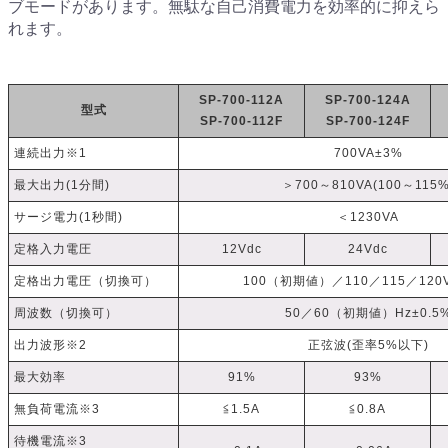
ブモードがあります。無駄な自己消費電力を効率的に抑えら
れます。
SP-700-112A
SP-700-124A
型式
SP-700-112F
SP-700-124F
連続出力※1
700VA±3%
最大出力(1分間)
＞700～810VA(100～115%
サージ電力(1秒間)
＜1230VA
定格入力電圧
12Vdc
24Vdc
定格出力電圧（切換可）
100（初期値）／110／115／120V
周波数（切換可）
50／60（初期値）Hz±0.5
出力波形※2
正弦波(歪率5%以下)
最大効率
91%
93%
無負荷電流※3
≦1.5A
≦0.8A
待機電流※3