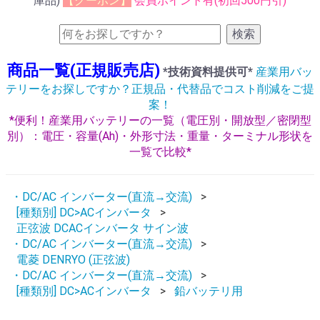
庫品)
【クーポン】
会員ポイント有(初回500円引)
検索
商品一覧(正規販売店)
*技術資料提供可*
産業用バッ
テリーをお探しですか？正規品・代替品でコスト削減をご提
案！
*便利！産業用バッテリーの一覧（電圧別・開放型／密閉型
別）：電圧・容量(Ah)・外形寸法・重量・ターミナル形状を
一覧で比較*
・DC/AC インバーター(直流→交流)
[種類別] DC>ACインバータ
正弦波 DCACインバータ サイン波
・DC/AC インバーター(直流→交流)
電菱 DENRYO (正弦波)
・DC/AC インバーター(直流→交流)
[種類別] DC>ACインバータ
鉛バッテリ用