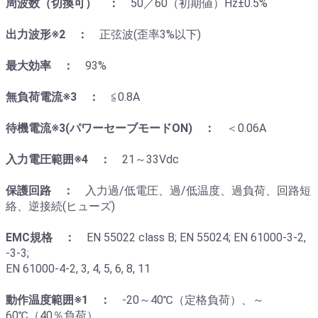
周波数（切換可） ：
50／60（初期値）Hz±0.5%
出力波形※2 ：
正弦波(歪率3%以下)
最大効率 ：
93%
無負荷電流※3 ：
≦0.8A
待機電流※3(パワーセーブモードON) ：
＜0.06A
入力電圧範囲※4 ：
21～33Vdc
保護回路 ：
入力過/低電圧、過/低温度、過負荷、回路短
絡、逆接続(ヒューズ)
EMC規格 ：
EN 55022 class B; EN 55024; EN 61000-3-2,
-3-3;
EN 61000-4-2, 3, 4, 5, 6, 8, 11
動作温度範囲※1 ：
-20～40℃（定格負荷）、～
60℃（40％負荷）