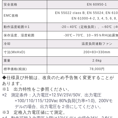
安全規格
EN 60950-1
EN 55022 class B; EN 55024; EN 6100
EMC規格
EN 61000-4-2, 3, 4, 5, 6, 8,
動作温度範囲※1
-20～40℃（定格負荷）、～60℃（
保存温度、湿度範囲
-30℃～70℃、10～95％RH(結露
冷却
温度負荷連動ファン
寸法(WxHxD)
200×83×330mm
重量
2.6kg
標準価格(税抜)
78,000円
◆仕様及び外観は、改良のため予告無く変更することが
あります。
※1 出力特性をご参照ください。
※2 測定条件：入力電圧=12.5V/25V/50V、出力電圧
=100/110/115/120Vac 80%負荷(力率=1.0)。200Vモ
デルの場合、出力電圧を２倍にしてください。
※3 定格入力電圧値にて測定。