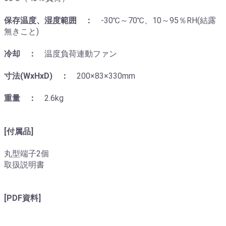
保存温度、湿度範囲 ：
-30℃～70℃、10～95％RH(結露
無きこと)
冷却 ：
温度負荷連動ファン
寸法(WxHxD) ：
200×83×330mm
重量 ：
2.6kg
[付属品]
丸型端子2個
取扱説明書
[PDF資料]