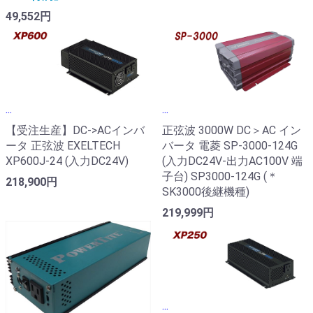
49,552円
...
...
【受注生産】DC->ACインバ
正弦波 3000W DC＞AC イン
ータ 正弦波 EXELTECH
バータ 電菱 SP-3000-124G
XP600J-24 (入力DC24V)
(入力DC24V-出力AC100V 端
子台) SP3000-124G (＊
218,900円
SK3000後継機種)
219,999円
...