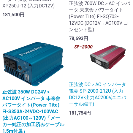
正弦波 700W DC＞AC インバ
XP250J-12 (入力DC12V)
ータ 未来舎 パワータイト
181,500円
(Power Tite) FI-SQ703-
12VDC (DC12V→AC100V コ
ンセント型)
78,693円
正弦波 DC＞AC インバータ
電菱 SP-2000-212U (入力
正弦波 350W DC24V＞
DC12V-出力AC200V,ユニバ
AC100V インバータ 未来舎
ーサル端子)
パワータイト(Power Tite)
FI-S353A-24VDC-100VAC
181,754円
(出力AC100～120V)「メー
カー純正の加工済みケーブル
1.5m付属」