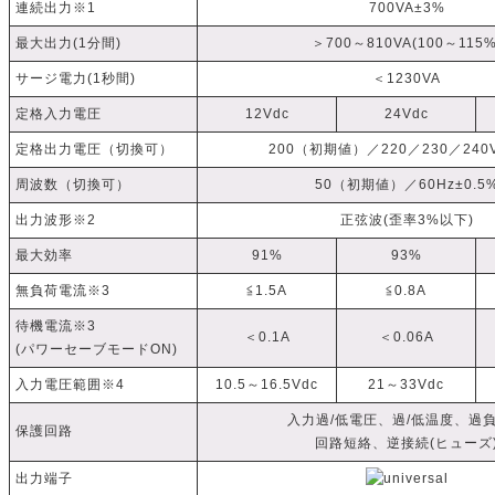
連続出力※1
700VA±3%
最大出力(1分間)
＞700～810VA(100～115%
サージ電力(1秒間)
＜1230VA
定格入力電圧
12Vdc
24Vdc
定格出力電圧（切換可）
200（初期値）／220／230／240V
周波数（切換可）
50（初期値）／60Hz±0.5
出力波形※2
正弦波(歪率3%以下)
最大効率
91%
93%
無負荷電流※3
≦1.5A
≦0.8A
待機電流※3
＜0.1A
＜0.06A
(パワーセーブモードON)
入力電圧範囲※4
10.5～16.5Vdc
21～33Vdc
入力過/低電圧、過/低温度、過
保護回路
回路短絡、逆接続(ヒューズ
出力端子