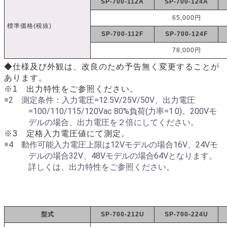
SP-700-112A
SP-700-124A
65,000円
標準価格(税抜)
SP-700-112F
SP-700-124F
78,000円
◆仕様及び外観は、改良のため予告無く変更することが
あります。
※1 出力特性をご参照ください。
※2 測定条件：入力電圧=12.5V/25V/50V、出力電圧
=100/110/115/120Vac 80%負荷(力率=1.0)。200Vモ
デルの場合、出力電圧を２倍にしてください。
※3 定格入力電圧値にて測定。
※4 動作可能入力電圧上限は12Vモデルの場合16V、24Vモ
デルの場合32V、48Vモデルの場合64Vとなります。
詳しくは、出力特性をご参照ください。
型式
SP-700-212U
SP-700-224U