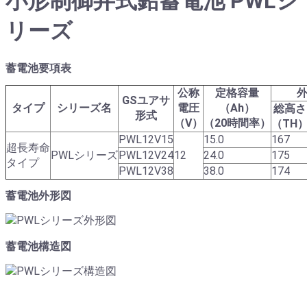
小形制御弁式鉛蓄電池 PWLシ
リーズ
蓄電池要項表
公称
定格容量
外
GSユアサ
タイプ
シリーズ名
電圧
（Ah）
総高さ
形式
（V）
（20時間率）
（TH
PWL12V15
15.0
167
超長寿命
PWLシリーズ
PWL12V24
12
24.0
175
タイプ
PWL12V38
38.0
174
蓄電池外形図
蓄電池構造図