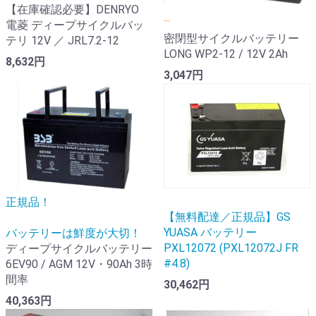
【在庫確認必要】DENRYO
...
電菱 ディープサイクルバッ
密閉型サイクルバッテリー
テリ 12V ／ JRL7.2-12
LONG WP2-12 / 12V 2Ah
8,632円
3,047円
正規品！
【無料配達／正規品】GS
YUASA バッテリー
バッテリーは鮮度が大切！
PXL12072 (PXL12072J FR
ディープサイクルバッテリー
#4.8)
6EV90 / AGM 12V・90Ah 3時
間率
30,462円
40,363円