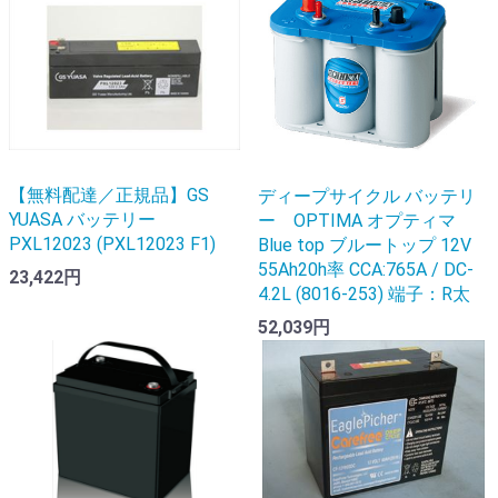
【無料配達／正規品】GS
ディープサイクル バッテリ
YUASA バッテリー
ー OPTIMA オプティマ
PXL12023 (PXL12023 F1)
Blue top ブルートップ 12V
55Ah20h率 CCA:765A / DC-
23,422円
4.2L (8016-253) 端子：R太
52,039円