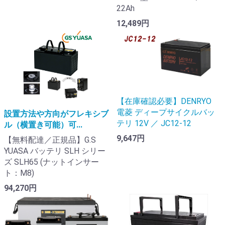
22Ah
12,489円
【在庫確認必要】DENRYO
電菱 ディープサイクルバッ
設置方法や方向がフレキシブ
テリ 12V ／ JC12-12
ル（横置き可能）可...
9,647円
【無料配達／正規品】G.S
YUASA バッテリ SLH シリー
ズ SLH65 (ナットインサー
ト：M8)
94,270円