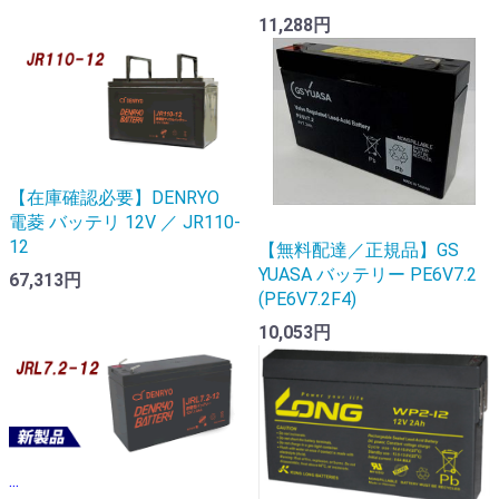
11,288円
【在庫確認必要】DENRYO
電菱 バッテリ 12V ／ JR110-
12
【無料配達／正規品】GS
YUASA バッテリー PE6V7.2
67,313円
(PE6V7.2F4)
10,053円
...