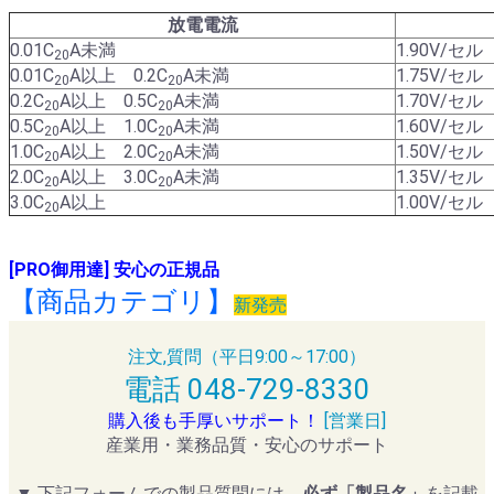
放電電流
0.01C
A未満
1.90V/セル
20
0.01C
A以上 0.2C
A未満
1.75V/セル
20
20
0.2C
A以上 0.5C
A未満
1.70V/セル
20
20
0.5C
A以上 1.0C
A未満
1.60V/セル
20
20
1.0C
A以上 2.0C
A未満
1.50V/セル
20
20
2.0C
A以上 3.0C
A未満
1.35V/セル
20
20
3.0C
A以上
1.00V/セル
20
[PRO御用達] 安心の正規品
【商品カテゴリ】
新発売
注文,質問（平日9:00～17:00）
電話 048-729-8330
購入後も手厚いサポート！
[営業日]
産業用・業務品質・安心のサポート
▼ 下記フォームでの製品質問には、
必ず「製品名」
を記載