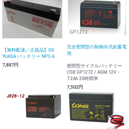
完全密閉型の制御弁式鉛蓄電
【無料配達／正規品】GS
池
YUASA バッテリー NP3-6
7,887円
密閉型サイクルバッテリー
CSB GP1272 / AGM 12V・
7.2Ah 20時間率
7,502円