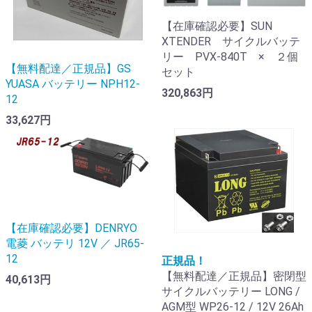
【在庫確認必要】SUN
XTENDER サイクルバッテ
リー PVX-840T × ２個
【無料配達／正規品】GS
セット
YUASA バッテリー NPH12-
320,863円
12
33,627円
【在庫確認必要】DENRYO
電菱 バッテリ 12V ／ JR65-
12
正規品！
【無料配達／正規品】密閉型
40,613円
サイクルバッテリー LONG /
AGM型 WP26-12 / 12V 26Ah