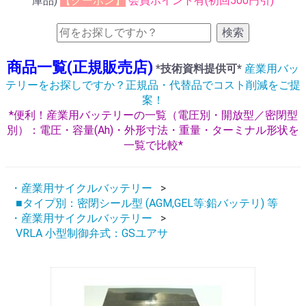
庫品)
【クーポン】
会員ポイント有(初回500円引)
検索
商品一覧(正規販売店)
*技術資料提供可*
産業用バッ
テリーをお探しですか？正規品・代替品でコスト削減をご提
案！
*便利！産業用バッテリーの一覧（電圧別・開放型／密閉型
別）：電圧・容量(Ah)・外形寸法・重量・ターミナル形状を
一覧で比較*
・産業用サイクルバッテリー
■タイプ別：密閉シール型 (AGM,GEL等:鉛バッテリ) 等
・産業用サイクルバッテリー
VRLA 小型制御弁式：GSユアサ