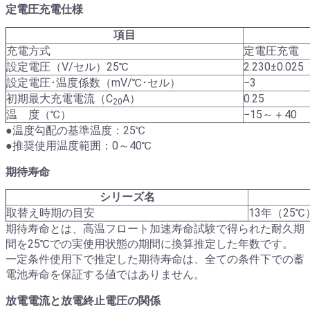
定電圧充電仕様
項目
充電方式
定電圧充電
設定電圧（V/セル）25℃
2.230±0.025
設定電圧･温度係数（mV/℃･セル）
−3
初期最大充電電流（C
A）
0.25
20
温 度（℃）
−15～＋40
●温度勾配の基準温度：25℃
●推奨使用温度範囲：0～40℃
期待寿命
シリーズ名
取替え時期の目安
13年（25℃
期待寿命とは、高温フロート加速寿命試験で得られた耐久期
間を25℃での実使用状態の期間に換算推定した年数です。
一定条件使用下で推定した期待寿命は、全ての条件下での蓄
電池寿命を保証する値ではありません。
放電電流と放電終止電圧の関係