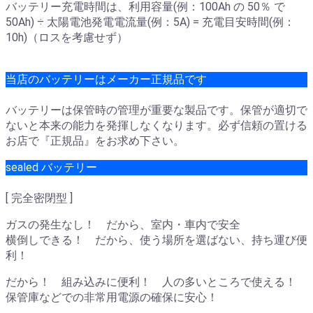
バッテリー充電時間は、利用容量(例：100Ah の 50％ で
50Ah) ÷ 太陽電池発電電流量(例：5A) = 充電目安時間(例：
10h)（ロスを考慮せず）
当店のバッテリーはメーカー正規品です
バッテリーは保管時の管理が重要な製品です。保管が適切で
ないと本来の能力を発揮しなくなります。必ず信頼の置ける
お店で『正規品』をお求め下さい。
sealed バッテリー
[ 完全密閉型 ]
ガスの発生なし！ だから、室内・車内で安全
横倒しできる！ だから、使う場所を選ばない、持ち運び便
利！
だから！ 組み込みに便利！ 人の多いところで使える！
保管庫などでの非常用電源の確保に安心！