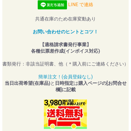
LINE で連絡
共通在庫のため在庫変動あり
お問い合わせのヒントとコツ！
【適格請求書発行事業】
各種伝票差作成(インボイス対応)
書類発行：非該当証明書、他（＊購入前にご連絡ください）
簡単注文！(会員登録なし)
当日出荷希望(在庫品)
と
日時指定
は
購入ページの[お問合せ
欄]に記載