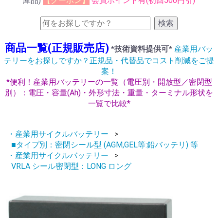
庫品)
【クーポン】
会員ポイント有(初回500円引)
検索
商品一覧(正規販売店)
*技術資料提供可*
産業用バッ
テリーをお探しですか？正規品・代替品でコスト削減をご提
案！
*便利！産業用バッテリーの一覧（電圧別・開放型／密閉型
別）：電圧・容量(Ah)・外形寸法・重量・ターミナル形状を
一覧で比較*
・産業用サイクルバッテリー
■タイプ別：密閉シール型 (AGM,GEL等:鉛バッテリ) 等
・産業用サイクルバッテリー
VRLA シール密閉型：LONG ロング