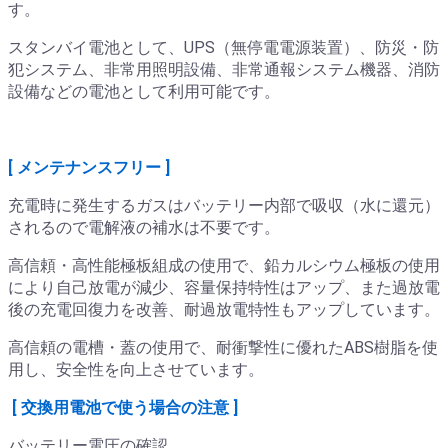
す。
スタンバイ電池として、UPS（無停電電源装置）、防災・防
犯システム、非常用照明設備、非常通報システム機器、消防
設備などの電池として利用可能です。
[ メンテナンスフリー ]
充電時に発生するガスはバッテリー内部で吸収（水に還元）
されるので電解液の補水は不要です。
高信頼・高性能極板組成の使用で、鉛カルシウム極板の使用
により自己放電が減少、容量保持特性はアップ、また過放電
後の充電回復力を改善、耐過放電特性もアップしています。
高信頼の電槽・蓋の使用で、耐衝撃性に優れたABS樹脂を使
用し、安全性を向上させています。
[ 交換用電池で使う場合の注意 ]
バッテリー電圧の確認