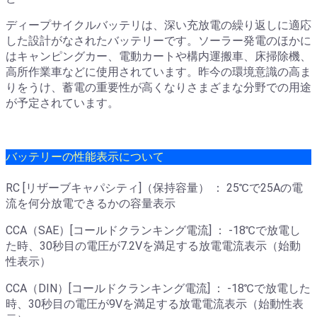
ディープサイクルバッテリは、深い充放電の繰り返しに適応
した設計がなされたバッテリーです。ソーラー発電のほかに
はキャンピングカー、電動カートや構内運搬車、床掃除機、
高所作業車などに使用されています。昨今の環境意識の高ま
りをうけ、蓄電の重要性が高くなりさまざまな分野での用途
が予定されています。
バッテリーの性能表示について
RC [リザーブキャパシティ]（保持容量） ： 25℃で25Aの電
流を何分放電できるかの容量表示
CCA（SAE）[コールドクランキング電流] ： -18℃で放電し
た時、30秒目の電圧が7.2Vを満足する放電電流表示（始動
性表示）
CCA（DIN）[コールドクランキング電流] ： -18℃で放電した
時、30秒目の電圧が9Vを満足する放電電流表示（始動性表