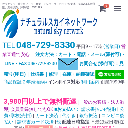
オフグリッド独立型ソーラー発電・インバータ・バッテリ/電池・充電器 (小売通
Menu
0
販、業者販売、卸販売) EST.1999
048-729-8330
TEL
平日9～17時
(営業日)
営
業直通で安心
注文方法：カート・電話・メール(添付可)・
LINE・FAX
:048-729-8230
お問合せ(添付可)：見
積り(即日)｜仕様書｜修理｜在庫・納期確認
商品保証２年
インボイス対応
利用案内
創業1999年
(電池以外)
3,980円以上で無料配達
[一般のお客様・法人歓
迎] 会員登録無しでもOK
■お支払い：
請求書払い(売掛)
|
公
費/学校(売掛)
|
カード決済
|
代引き
|
銀行振込
|
コンビニ後
払い
|
請求書カード決済
|
他
配達日時指定
＊最短翌日着(在