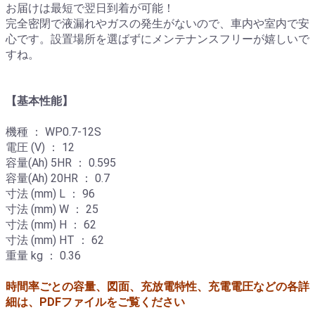
お届けは最短で翌日到着が可能！
完全密閉で液漏れやガスの発生がないので、車内や室内で安
心です。設置場所を選ばずにメンテナンスフリーが嬉しいで
すね。
【基本性能】
機種 ： WP0.7-12S
電圧 (V) ： 12
容量(Ah) 5HR ： 0.595
容量(Ah) 20HR ： 0.7
寸法 (mm) L ： 96
寸法 (mm) W ： 25
寸法 (mm) H ： 62
寸法 (mm) HT ： 62
重量 kg ： 0.36
時間率ごとの容量、図面、充放電特性、充電電圧などの各詳
細は、PDFファイルをご覧ください