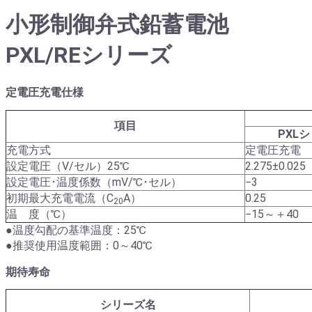
小形制御弁式鉛蓄電池
PXL/REシリーズ
定電圧充電仕様
項目
PXL
充電方式
定電圧充電
設定電圧（V/セル）25℃
2.275±0.025
設定電圧･温度係数（mV/℃･セル）
−3
初期最大充電電流（C
A）
0.25
20
温 度（℃）
−15～＋40
●温度勾配の基準温度：25℃
●推奨使用温度範囲：0～40℃
期待寿命
シリーズ名