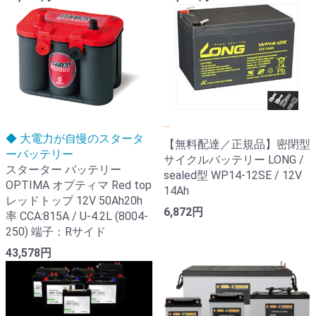
...
◆ 大電力が自慢のスタータ
【無料配達／正規品】密閉型
ーバッテリー
サイクルバッテリー LONG /
スターター バッテリー
sealed型 WP14-12SE / 12V
OPTIMA オプティマ Red top
14Ah
レッドトップ 12V 50Ah20h
6,872円
率 CCA:815A / U-4.2L (8004-
250) 端子：Rサイド
43,578円