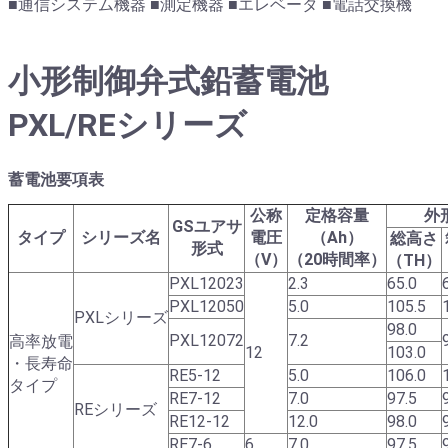
■通信システム機器 ■測定機器 ■エレベータ ■電話交換機
小形制御弁式鉛蓄電池
PXL/REシリーズ
蓄電池要項表
公称
定格容量
外
GSユアサ
タイプ
シリーズ名
電圧
（Ah）
総高さ
形式
（V）
（20時間率）
（TH）
PXL12023
2.3
65.0
PXL12050
5.0
105.5
PXLシリーズ
98.0
PXL12072
7.2
高率放電
12
103.0
・長寿命
RE5-12
5.0
106.0
タイプ
RE7-12
7.0
97.5
REシリーズ
RE12-12
12.0
98.0
RE7-6
6
7.0
97.5