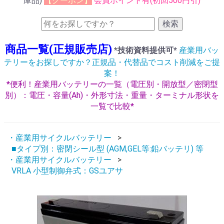
庫品)
【クーポン】
会員ポイント有(初回500円引)
検索
商品一覧(正規販売店)
*技術資料提供可*
産業用バッ
テリーをお探しですか？正規品・代替品でコスト削減をご提
案！
*便利！産業用バッテリーの一覧（電圧別・開放型／密閉型
別）：電圧・容量(Ah)・外形寸法・重量・ターミナル形状を
一覧で比較*
・産業用サイクルバッテリー
■タイプ別：密閉シール型 (AGM,GEL等:鉛バッテリ) 等
・産業用サイクルバッテリー
VRLA 小型制御弁式：GSユアサ