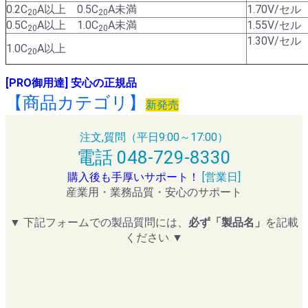
0.2C
A以上 0.5C
A未満
1.70V/セル
20
20
0.5C
A以上 1.0C
A未満
1.55V/セル
20
20
1.30V/セル
1.0C
A以上
20
[PRO御用達] 安心の正規品
【商品カテゴリ】
新発売
注文,質問（平日9:00～17:00）
電話 048-729-8330
購入後も手厚いサポート！
[営業日]
産業用・業務品質・安心のサポート
▼ 下記フォームでの製品質問には、
必ず「製品名」
を記載
ください ▼