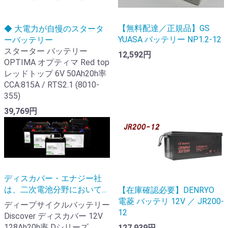
【無料配達／正規品】GS
◆ 大電力が自慢のスタータ
YUASA バッテリー NP1.2-12
ーバッテリー
スターター バッテリー
12,592円
OPTIMA オプティマ Red top
レッドトップ 6V 50Ah20h率
CCA:815A / RTS2.1 (8010-
355)
39,769円
ディスカバー・エナジー社
は、二次電池分野において...
【在庫確認必要】DENRYO
電菱 バッテリ 12V ／ JR200-
ディープサイクルバッテリー
12
Discover ディスカバー 12V
128Ah20h率 Dシリーズ
127,939円