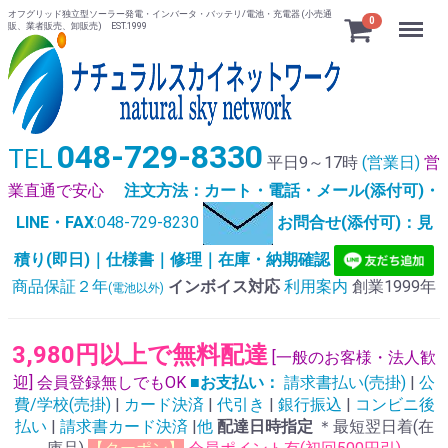
オフグリッド独立型ソーラー発電・インバータ・バッテリ/電池・充電器 (小売通
Menu
0
販、業者販売、卸販売) EST.1999
048-729-8330
TEL
平日9～17時
(営業日)
営
業直通で安心
注文方法：カート・電話・メール(添付可)・
LINE・FAX
:048-729-8230
お問合せ(添付可)：見
積り(即日)｜仕様書｜修理｜在庫・納期確認
商品保証２年
インボイス対応
利用案内
創業1999年
(電池以外)
3,980円以上で無料配達
[一般のお客様・法人歓
迎] 会員登録無しでもOK
■お支払い：
請求書払い(売掛)
|
公
費/学校(売掛)
|
カード決済
|
代引き
|
銀行振込
|
コンビニ後
払い
|
請求書カード決済
|
他
配達日時指定
＊最短翌日着(在