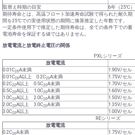
取替え時期の目安
6年（25℃）
期待寿命とは、高温フロート加速寿命試験で得られた耐久期
間を25℃での実使用状態の期間に換算推定した年数です。
一定条件使用下で推定した期待寿命は、全ての条件下での蓄
電池寿命を保証する値ではありません。
放電電流と放電終止電圧の関係
PXLシリーズ
放電電流
0.01C
A未満
1.90V/セル
20
0.01C
A以上 0.2C
A未満
1.75V/セル
20
20
0.2C
A以上 0.5C
A未満
1.70V/セル
20
20
0.5C
A以上 1.0C
A未満
1.60V/セル
20
20
1.0C
A以上 2.0C
A未満
1.50V/セル
20
20
2.0C
A以上 3.0C
A未満
1.35V/セル
20
20
3.0C
A以上
1.00V/セル
20
REシリーズ
放電電流
0.2C
A未満
1.75V/セル
20