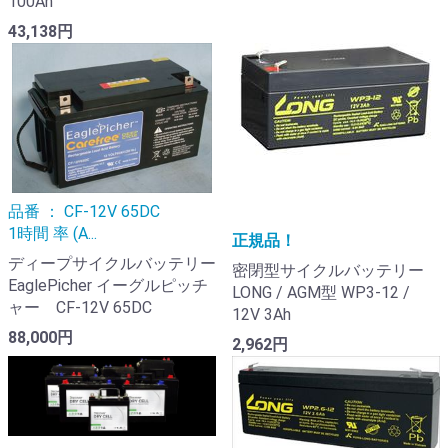
100Ah
43,138円
品番 ： CF-12V 65DC
1時間 率 (A...
正規品！
ディープサイクルバッテリー
密閉型サイクルバッテリー
EaglePicher イーグルピッチ
LONG / AGM型 WP3-12 /
ャー CF-12V 65DC
12V 3Ah
88,000円
2,962円