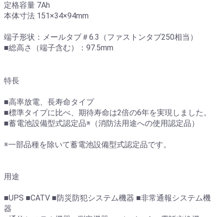
定格容量 7Ah
本体寸法 151×34×94mm
端子形状：メールタブ＃6.3（ファストンタブ250相当）
■総高さ（端子含む）：97.5mm
特長
■高率放電、長寿命タイプ
■標準タイプに比べ、期待寿命は2倍の6年を実現しました。
■蓄電池設備型式認定品※（消防法用途への使用認定品）
※一部品種を除いて蓄電池設備型式認定品です。
用途
■UPS ■CATV ■防災防犯システム機器 ■非常通報システム機
器