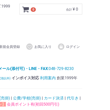
999
¥ 0
0
合計
新規会員登録
お気に入り
ログイン
ル(添付可)・LINE・FAX
:048-729-8230
インボイス対応
利用案内
創業1999年
電池以外)
(売掛)
|
公費/学校(売掛)
|
カード決済
|
代引き
|
ン】
会員ポイント有(初回500円引)