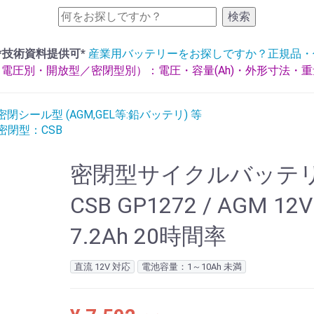
検索
*技術資料提供可*
産業用バッテリーをお探しですか？正規品・
電圧別・開放型／密閉型別）：電圧・容量(Ah)・外形寸法・
閉シール型 (AGM,GEL等:鉛バッテリ) 等
ル密閉型：CSB
密閉型サイクルバッテ
CSB GP1272 / AGM 12
7.2Ah 20時間率
直流 12V 対応
電池容量：1～10Ah 未満