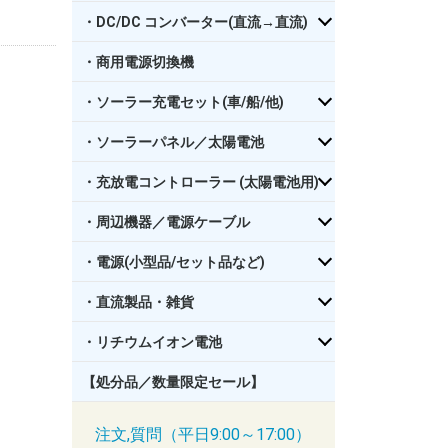
・DC/DC コンバーター(直流→直流)
・商用電源切換機
・ソーラー充電セット(車/船/他)
・ソーラーパネル／太陽電池
・充放電コントローラー (太陽電池用)
・周辺機器／電源ケーブル
・電源(小型品/セット品など)
・直流製品・雑貨
・リチウムイオン電池
【処分品／数量限定セール】
注文,質問（平日9:00～17:00）