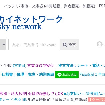
ッテリ/電池・充電器 (小売通販、業者販売、卸販売) EST.1
検索
～17時
(営業日)
営業直通で安心
注文方法：カート・電話・メー
)｜仕様書｜修理｜在庫・納期確認
商品保証２年
(
お客様・法人歓迎] 会員登録無しでもOK
■お支払い：
請求書払い
書カード決済
|
他
配達日時指定
＊最短翌日着(在庫品)
【クーポ