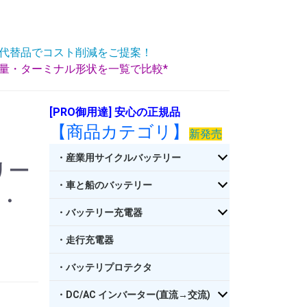
代替品でコスト削減をご提案！
重量・ターミナル形状を一覧で比較*
[PRO御用達] 安心の正規品
【商品カテゴリ】
新発売
・産業用サイクルバッテリー
リー
・車と船のバッテリー
V・
・バッテリー充電器
・走行充電器
・バッテリプロテクタ
・DC/AC インバーター(直流→交流)