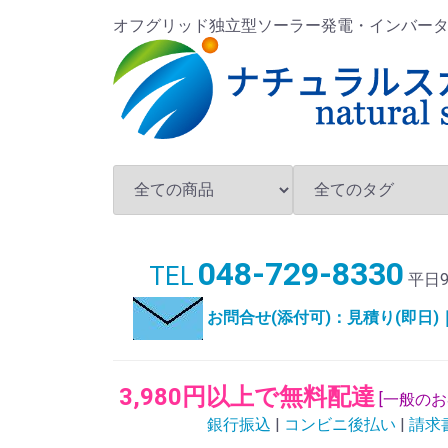
オフグリッド独立型ソーラー発電・インバータ・バ
048-729-8330
TEL
平日9
お問合せ(添付可)：見積り(即日
3,980円以上で無料配達
[一般の
銀行振込
|
コンビニ後払い
|
請求