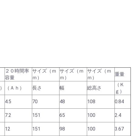
２０時間率
サイズ（ｍ
サイズ（ｍ
サイズ（ｍ
重量
容量
ｍ）
ｍ）
ｍ）
（Ｋ
）
（Ａｈ）
長さ
幅
総高さ
ｇ）
4.5
70
48
108
0.84
7.2
151
65
100
2.4
12
151
98
100
3.67