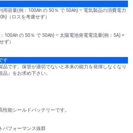
(例：100Ah の 50％ で 50Ah) ÷ 電気製品の消費電力
：50h)（ロスを考慮せず）
Ah の 50％ で 50Ah) ÷ 太陽電池発電電流量(例：5A) =
慮せず）
です
製品です。保管が適切でないと本来の能力を発揮しなくなり
規品』をお求め下さい。
高性能シールドバッテリーです。
トパフォーマンス抜群