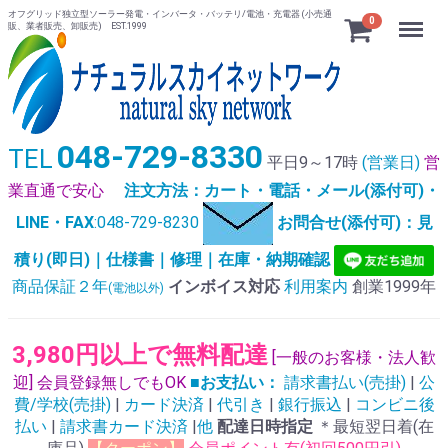
オフグリッド独立型ソーラー発電・インバータ・バッテリ/電池・充電器 (小売通
Menu
0
販、業者販売、卸販売) EST.1999
048-729-8330
TEL
平日9～17時
(営業日)
営
業直通で安心
注文方法：カート・電話・メール(添付可)・
LINE・FAX
:048-729-8230
お問合せ(添付可)：見
積り(即日)｜仕様書｜修理｜在庫・納期確認
商品保証２年
インボイス対応
利用案内
創業1999年
(電池以外)
3,980円以上で無料配達
[一般のお客様・法人歓
迎] 会員登録無しでもOK
■お支払い：
請求書払い(売掛)
|
公
費/学校(売掛)
|
カード決済
|
代引き
|
銀行振込
|
コンビニ後
払い
|
請求書カード決済
|
他
配達日時指定
＊最短翌日着(在