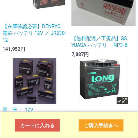
【在庫確認必要】DENRYO
電菱 バッテリ 12V ／ JR230-
【無料配達／正規品】GS
12
YUASA バッテリー NP3-6
141,952円
7,887円
電 圧 ： 12V
...
定格容量 （Ah20時間率） ...
【無料配達／正規品】密閉型
カートに入れる
ご購入手続きへ
【無料配達／正規品】バッテ
サイクルバッテリー LONG /
リ G.S日本電池 PE12V40
GEL型 LG17-12 / 12V 17Ah