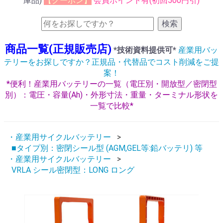
庫品)
【クーポン】
会員ポイント有(初回500円引)
検索
商品一覧(正規販売店)
*技術資料提供可*
産業用バッ
テリーをお探しですか？正規品・代替品でコスト削減をご提
案！
*便利！産業用バッテリーの一覧（電圧別・開放型／密閉型
別）：電圧・容量(Ah)・外形寸法・重量・ターミナル形状を
一覧で比較*
・産業用サイクルバッテリー
■タイプ別：密閉シール型 (AGM,GEL等:鉛バッテリ) 等
・産業用サイクルバッテリー
VRLA シール密閉型：LONG ロング