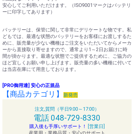
安心してご利用いただけます。（ISO9001マークはバッテリ
ーに印字してあります）
バッテリーは、保管に関して非常にデリケートな物です。私
どもでは、最適な状態のバッテリーをお客様にお渡しするた
めに、販売量が少ない機種はご注文をいただいてからメーカ
ーから直接取り寄せますので、通常より1～2日お届けに時
間が掛かります。最適な状態でご提供するために、ご協力の
ほど宜しくお願い申し上げます。販売量の多い機種に付いて
は当店在庫にて用意しております。
[PRO御用達] 安心の正規品
【商品カテゴリ】
新発売
注文,質問（平日9:00～17:00）
電話 048-729-8330
購入後も手厚いサポート！
[営業日]
産業用・業務品質・安心のサポート