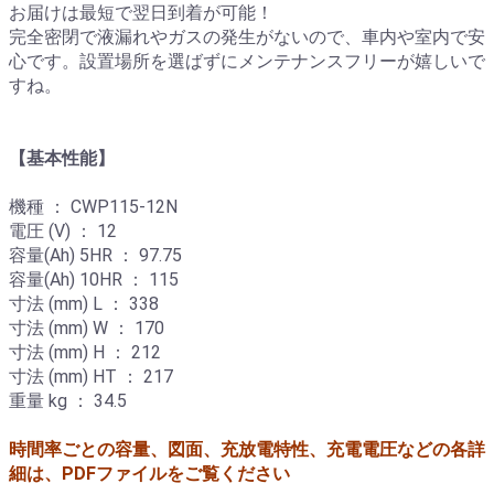
お届けは最短で翌日到着が可能！
完全密閉で液漏れやガスの発生がないので、車内や室内で安
心です。設置場所を選ばずにメンテナンスフリーが嬉しいで
すね。
【基本性能】
機種 ： CWP115-12N
電圧 (V) ： 12
容量(Ah) 5HR ： 97.75
容量(Ah) 10HR ： 115
寸法 (mm) L ： 338
寸法 (mm) W ： 170
寸法 (mm) H ： 212
寸法 (mm) HT ： 217
重量 kg ： 34.5
時間率ごとの容量、図面、充放電特性、充電電圧などの各詳
細は、PDFファイルをご覧ください