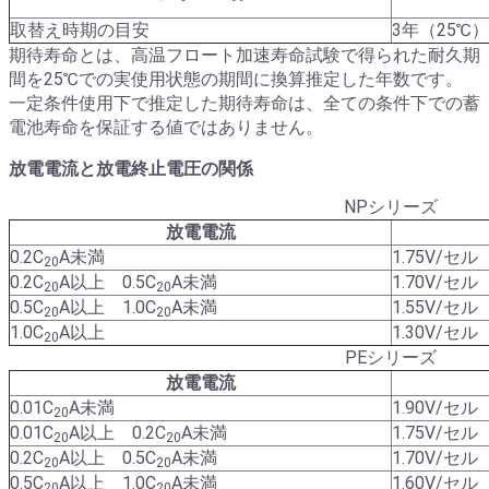
取替え時期の目安
3年（25℃）
期待寿命とは、高温フロート加速寿命試験で得られた耐久期
間を25℃での実使用状態の期間に換算推定した年数です。
一定条件使用下で推定した期待寿命は、全ての条件下での蓄
電池寿命を保証する値ではありません。
放電電流と放電終止電圧の関係
NPシリーズ
放電電流
0.2C
A未満
1.75V/セル
20
0.2C
A以上 0.5C
A未満
1.70V/セル
20
20
0.5C
A以上 1.0C
A未満
1.55V/セル
20
20
1.0C
A以上
1.30V/セル
20
PEシリーズ
放電電流
0.01C
A未満
1.90V/セル
20
0.01C
A以上 0.2C
A未満
1.75V/セル
20
20
0.2C
A以上 0.5C
A未満
1.70V/セル
20
20
0.5C
A以上 1.0C
A未満
1.60V/セル
20
20