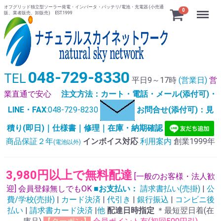
オフグリッド独立型ソーラー発電・インバータ・バッテリ/電池・充電器 (小売通
Menu
0
販、業者販売、卸販売) EST.1999
048-729-8330
TEL
平日9～17時
(営業日)
営
業直通で安心
注文方法：カート・電話・メール(添付可)・
LINE・FAX
:048-729-8230
お問合せ(添付可)：見
積り(即日)｜仕様書｜修理｜在庫・納期確認
商品保証２年
インボイス対応
利用案内
創業1999年
(電池以外)
3,980円以上で無料配達
[一般のお客様・法人歓
迎] 会員登録無しでもOK
■お支払い：
請求書払い(売掛)
|
公
費/学校(売掛)
|
カード決済
|
代引き
|
銀行振込
|
コンビニ後
払い
|
請求書カード決済
|
他
配達日時指定
＊最短翌日着(在