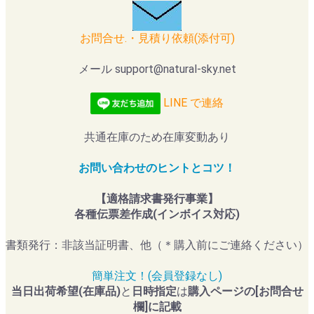
お問合せ.・見積り依頼(添付可)
メール support@natural-sky.net
LINE で連絡
共通在庫のため在庫変動あり
お問い合わせのヒントとコツ！
【適格請求書発行事業】
各種伝票差作成(インボイス対応)
書類発行：非該当証明書、他（＊購入前にご連絡ください）
簡単注文！(会員登録なし)
当日出荷希望(在庫品)
と
日時指定
は
購入ページの[お問合せ
欄]に記載