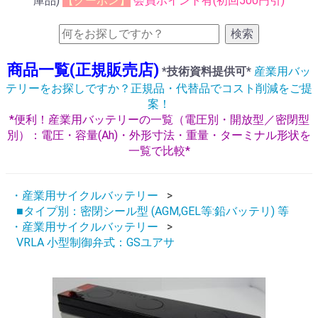
庫品)
【クーポン】
会員ポイント有(初回500円引)
検索
商品一覧(正規販売店)
*技術資料提供可*
産業用バッ
テリーをお探しですか？正規品・代替品でコスト削減をご提
案！
*便利！産業用バッテリーの一覧（電圧別・開放型／密閉型
別）：電圧・容量(Ah)・外形寸法・重量・ターミナル形状を
一覧で比較*
・産業用サイクルバッテリー
■タイプ別：密閉シール型 (AGM,GEL等:鉛バッテリ) 等
・産業用サイクルバッテリー
VRLA 小型制御弁式：GSユアサ