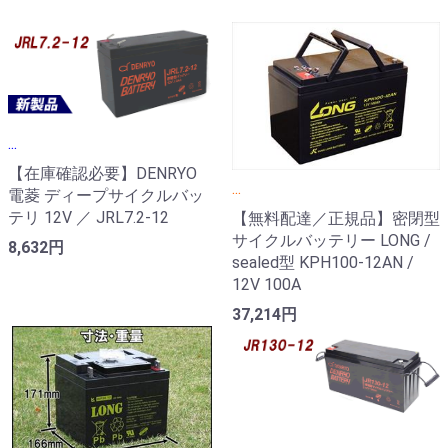
...
【在庫確認必要】DENRYO
...
電菱 ディープサイクルバッ
テリ 12V ／ JRL7.2-12
【無料配達／正規品】密閉型
サイクルバッテリー LONG /
8,632円
sealed型 KPH100-12AN /
12V 100A
37,214円