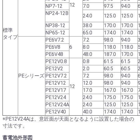
12
NP7-12
7.0
97.5
94.0
NP24-12B
24.0
125.0
125.0
NP38-12
38.0
170.0
170.0
標準
NP65-12
65.0
174.0
174.0
タイプ
PE6V7.2
7.2
98.0
94.0
PE6V8
6
8.0
118.0
118.0
PE6V48
48.0
187.0
170.0
PE12V0.8
0.8
61.5
61.5
PE12V2
2.0
60.5
60.5
PEシリーズ
PE12V7.2
7.2
98.0
94.0
PE12V12
12.0
98.0
94.0
12
PE12V17
17.0
167.0
167.0
PE12V24
24.0
175.0
175.0
PE12V24A
24.0
125.0
125.0
PE12V40
40.0
174.0
174.0
※PE12V24Aは、意匠面が天面となるように設置した場合の
寸法です。
蓄電池外形図