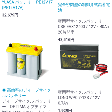
YUASA バッテリー PE12V17
完全密閉型の制御弁式鉛蓄電
(PE12V17A)
池
32,679円
密閉型サイクルバッテリー
CSB EVX12400 / 12V・40Ah
20時間率
43,516円
...
◆ 高効率のディープサイク
密閉型サイクルバッテリー
ルバッテリー
LONG WP0.7-12S / 12V
ディープサイクル バッテリ
0.7Ah
ー OPTIMA オプティマ
1,929円