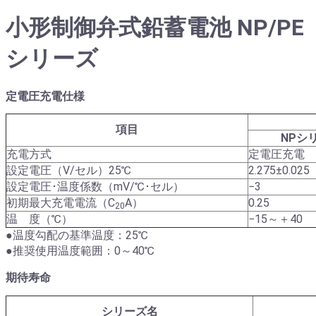
小形制御弁式鉛蓄電池 NP/PE
シリーズ
定電圧充電仕様
項目
NPシ
充電方式
定電圧充電
設定電圧（V/セル）25℃
2.275±0.025
設定電圧･温度係数（mV/℃･セル）
−3
初期最大充電電流（C
A）
0.25
20
温 度（℃）
−15～＋40
●温度勾配の基準温度：25℃
●推奨使用温度範囲：0～40℃
期待寿命
シリーズ名