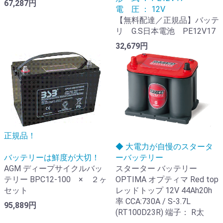
67,287円
電 圧 ： 12V
【無料配達／正規品】バッテ
リ G.S日本電池 PE12V17
32,679円
正規品！
◆ 大電力が自慢のスタータ
バッテリーは鮮度が大切！
ーバッテリー
AGM ディープサイクルバッ
スターター バッテリー
テリー BPC12-100 × ２ヶ
OPTIMA オプティマ Red top
セット
レッドトップ 12V 44Ah20h
率 CCA:730A / S-3.7L
95,889円
(RT100D23R) 端子： R太