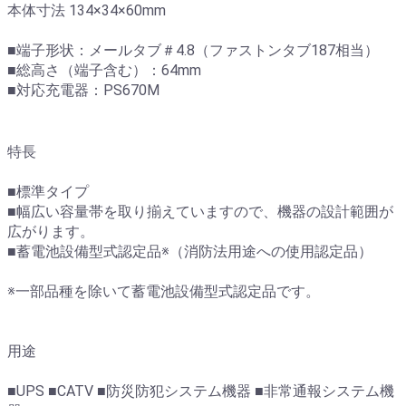
本体寸法 134×34×60mm
■端子形状：メールタブ＃4.8（ファストンタブ187相当）
■総高さ（端子含む）：64mm
■対応充電器：PS670M
特長
■標準タイプ
■幅広い容量帯を取り揃えていますので、機器の設計範囲が
広がります。
■蓄電池設備型式認定品※（消防法用途への使用認定品）
※一部品種を除いて蓄電池設備型式認定品です。
用途
■UPS ■CATV ■防災防犯システム機器 ■非常通報システム機