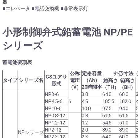
器
■エレベータ ■電話交換機 ■非常表示灯
小形制御弁式鉛蓄電池 NP/PE
シリーズ
蓄電池要項表
公称
定格容量
外形寸法（
GSユアサ
タイプ
シリーズ名
電圧
（Ah）
総高さ
箱高さ
形式
（V）
20時間率
（TH）
（BH）
NP3-6
3.0
64.0
60.0
NP4.5-6
6
4.5
105.5
102.0
NP10-6
10.0
97.5
94.0
NP0.8-12
0.8
61.5
61.5
NP1.2-12
1.2
54.5
51.0
NP2-12
2.0
89.0
89.0
NPシリーズ
NP2.3-12
2.3
64.0
60.0