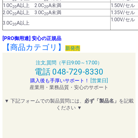
1.0C
A以上 2.0C
A未満
1.50V/セル
20
20
2.0C
A以上 3.0C
A未満
1.35V/セル
20
20
1.00V/セル
3.0C
A以上
20
[PRO御用達] 安心の正規品
【商品カテゴリ】
新発売
注文,質問（平日9:00～17:00）
電話 048-729-8330
購入後も手厚いサポート！
[営業日]
産業用・業務品質・安心のサポート
▼ 下記フォームでの製品質問には、
必ず「製品名」
を記載
ください ▼