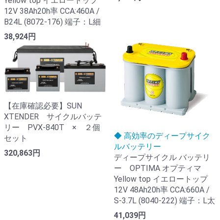
Yellow top イエロートップ
12V 38Ah20h率 CCA:460A /
B24L (8072-176) 端子：L細
38,924円
【在庫確認必要】SUN
XTENDER サイクルバッテ
リー PVX-840T × ２個
◆ 高効率のディープサイク
セット
ルバッテリー
320,863円
ディープサイクル バッテリ
ー OPTIMA オプティマ
Yellow top イエロートップ
12V 48Ah20h率 CCA:660A /
S-3.7L (8040-222) 端子：L太
41,039円