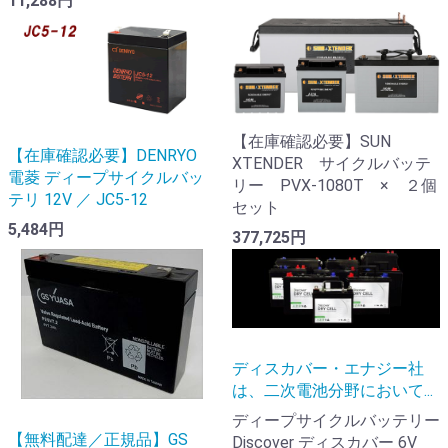
11,288円
【在庫確認必要】SUN
【在庫確認必要】DENRYO
XTENDER サイクルバッテ
電菱 ディープサイクルバッ
リー PVX-1080T × ２個
テリ 12V ／ JC5-12
セット
5,484円
377,725円
ディスカバー・エナジー社
は、二次電池分野において...
ディープサイクルバッテリー
【無料配達／正規品】GS
Discover ディスカバー 6V