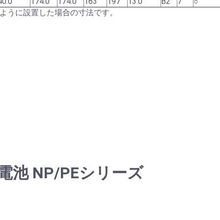
40.0
174.0
174.0
163
197
13.0
B2
7
○
なるように設置した場合の寸法です。
池 NP/PEシリーズ