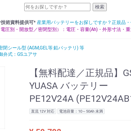
検索
*技術資料提供可*
産業用バッテリーをお探しですか？正規品・
電圧別・開放型／密閉型別）：電圧・容量(Ah)・外形寸法・
閉シール型 (AGM,GEL等:鉛バッテリ) 等
制御弁式：GSユアサ
【無料配達／正規品】G
YUASA バッテリー
PE12V24A (PE12V24AB
直流 12V 対応
電池容量：10～50Ah 未満