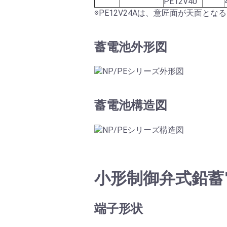
PE12V40
※PE12V24Aは、意匠面が天面と
蓄電池外形図
蓄電池構造図
小形制御弁式鉛蓄電
端子形状