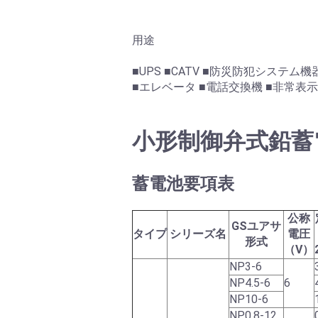
用途
■UPS ■CATV ■防災防犯システ
■エレベータ ■電話交換機 ■非常表
小形制御弁式鉛蓄電
蓄電池要項表
公称
GSユアサ
タイプ
シリーズ名
電圧
形式
（V）
NP3-6
NP4.5-6
6
NP10-6
NP0.8-12