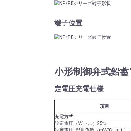
端子位置
小形制御弁式鉛蓄電
定電圧充電仕様
項目
充電方式
設定電圧（V/セル）25℃
設定電圧･温度係数（mV/℃･セル）