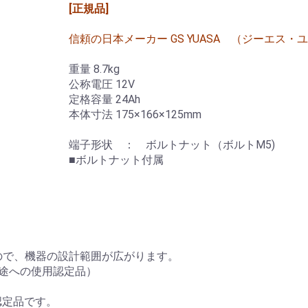
[正規品]
信頼の日本メーカー GS YUASA （ジーエス・
重量 8.7kg
公称電圧 12V
定格容量 24Ah
本体寸法 175×166×125mm
端子形状 ： ボルトナット（ボルトM5)
■ボルトナット付属
ので、機器の設計範囲が広がります。
用途への使用認定品）
認定品です。