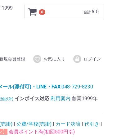
999
¥ 0
0
合計
新規会員登録
お気に入り
ログイン
ル(添付可)・LINE・FAX
:048-729-8230
インボイス対応
利用案内
創業1999年
電池以外)
(売掛)
|
公費/学校(売掛)
|
カード決済
|
代引き
|
ン】
会員ポイント有(初回500円引)