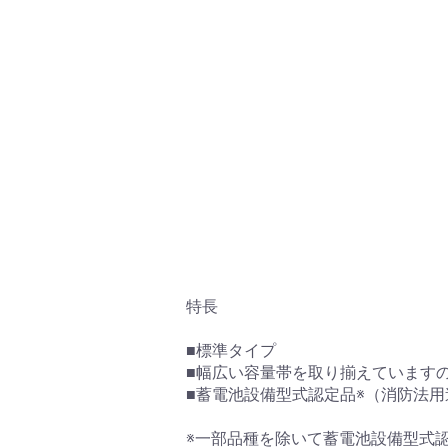
特長
■標準タイプ
■幅広い容量帯を取り揃えています
■蓄電池設備型式認定品※（消防法
※一部品種を除いて蓄電池設備型式