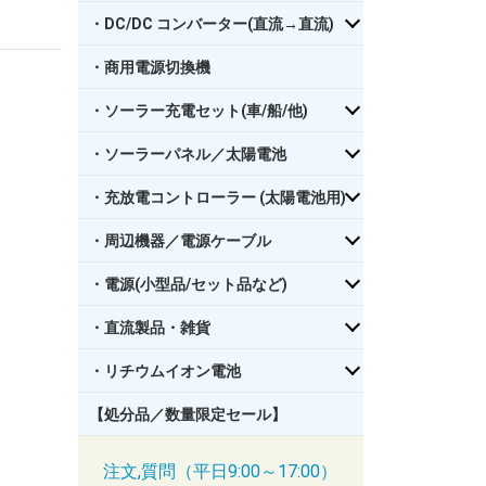
・DC/DC コンバーター(直流→直流)
・商用電源切換機
・ソーラー充電セット(車/船/他)
・ソーラーパネル／太陽電池
・充放電コントローラー (太陽電池用)
・周辺機器／電源ケーブル
・電源(小型品/セット品など)
・直流製品・雑貨
・リチウムイオン電池
【処分品／数量限定セール】
注文,質問（平日9:00～17:00）