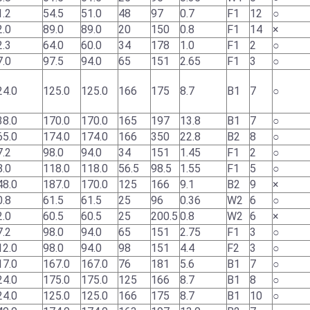
1.2
54.5
51.0
48
97
0.7
F1
12
○
2.0
89.0
89.0
20
150
0.8
F1
14
×
2.3
64.0
60.0
34
178
1.0
F1
2
○
7.0
97.5
94.0
65
151
2.65
F1
3
○
24.0
125.0
125.0
166
175
8.7
B1
7
○
38.0
170.0
170.0
165
197
13.8
B1
7
○
65.0
174.0
174.0
166
350
22.8
B2
8
○
7.2
98.0
94.0
34
151
1.45
F1
2
○
8.0
118.0
118.0
56.5
98.5
1.55
F1
5
○
48.0
187.0
170.0
125
166
9.1
B2
9
×
0.8
61.5
61.5
25
96
0.36
W2
6
○
2.0
60.5
60.5
25
200.5
0.8
W2
6
×
7.2
98.0
94.0
65
151
2.75
F1
3
○
12.0
98.0
94.0
98
151
4.4
F2
3
○
17.0
167.0
167.0
76
181
5.6
B1
7
○
24.0
175.0
175.0
125
166
8.7
B1
8
○
24.0
125.0
125.0
166
175
8.7
B1
10
○