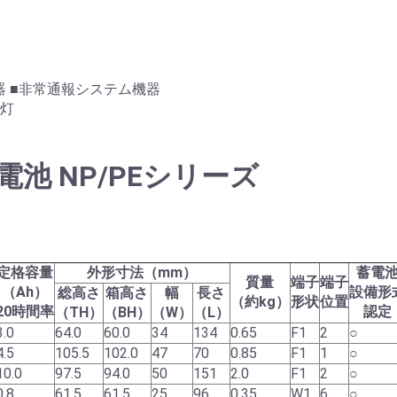
ム機器 ■非常通報システム機器
示灯
池 NP/PEシリーズ
定格容量
外形寸法（mm）
蓄電
質量
端子
端子
（Ah）
設備形
総高さ
箱高さ
幅
長さ
（約kg）
形状
位置
20時間率
認定
（TH）
（BH）
（W）
（L）
3.0
64.0
60.0
34
134
0.65
F1
2
○
4.5
105.5
102.0
47
70
0.85
F1
1
○
10.0
97.5
94.0
50
151
2.0
F1
2
○
0.8
61.5
61.5
25
96
0.35
W1
6
○