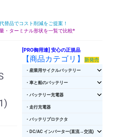
代替品でコスト削減をご提案！
重量・ターミナル形状を一覧で比較*
[PRO御用達] 安心の正規品
【商品カテゴリ】
新発売
・産業用サイクルバッテリー
S
・車と船のバッテリー
・バッテリー充電器
1)
・走行充電器
・バッテリプロテクタ
・DC/AC インバーター(直流→交流)