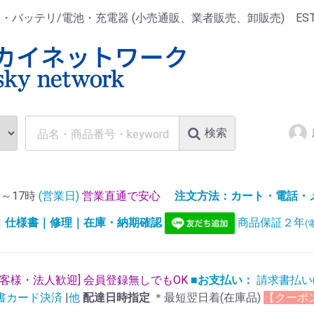
ッテリ/電池・充電器 (小売通販、業者販売、卸販売) EST.1
検索
～17時
(営業日)
営業直通で安心
注文方法：カート・電話・メー
)｜仕様書｜修理｜在庫・納期確認
商品保証２年
(
お客様・法人歓迎] 会員登録無しでもOK
■お支払い：
請求書払い
書カード決済
|
他
配達日時指定
＊最短翌日着(在庫品)
【クーポ