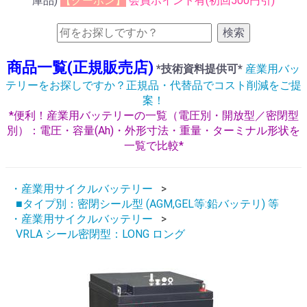
庫品)
【クーポン】
会員ポイント有(初回500円引)
検索
商品一覧(正規販売店)
*技術資料提供可*
産業用バッ
テリーをお探しですか？正規品・代替品でコスト削減をご提
案！
*便利！産業用バッテリーの一覧（電圧別・開放型／密閉型
別）：電圧・容量(Ah)・外形寸法・重量・ターミナル形状を
一覧で比較*
・産業用サイクルバッテリー
■タイプ別：密閉シール型 (AGM,GEL等:鉛バッテリ) 等
・産業用サイクルバッテリー
VRLA シール密閉型：LONG ロング