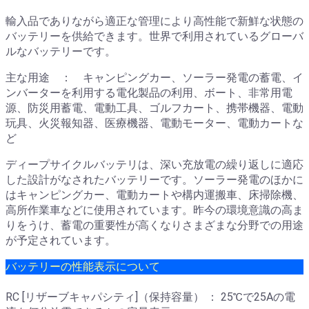
輸入品でありながら適正な管理により高性能で新鮮な状態の
バッテリーを供給できます。世界で利用されているグローバ
ルなバッテリーです。
主な用途 ： キャンピングカー、ソーラー発電の蓄電、イ
ンバーターを利用する電化製品の利用、ボート、非常用電
源、防災用蓄電、電動工具、ゴルフカート、携帯機器、電動
玩具、火災報知器、医療機器、電動モーター、電動カートな
ど
ディープサイクルバッテリは、深い充放電の繰り返しに適応
した設計がなされたバッテリーです。ソーラー発電のほかに
はキャンピングカー、電動カートや構内運搬車、床掃除機、
高所作業車などに使用されています。昨今の環境意識の高ま
りをうけ、蓄電の重要性が高くなりさまざまな分野での用途
が予定されています。
バッテリーの性能表示について
RC [リザーブキャパシティ]（保持容量） ： 25℃で25Aの電