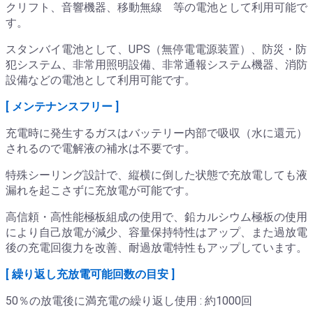
クリフト、音響機器、移動無線 等の電池として利用可能で
す。
スタンバイ電池として、UPS（無停電電源装置）、防災・防
犯システム、非常用照明設備、非常通報システム機器、消防
設備などの電池として利用可能です。
[ メンテナンスフリー ]
充電時に発生するガスはバッテリー内部で吸収（水に還元）
されるので電解液の補水は不要です。
特殊シーリング設計で、縦横に倒した状態で充放電しても液
漏れを起こさずに充放電が可能です。
高信頼・高性能極板組成の使用で、鉛カルシウム極板の使用
により自己放電が減少、容量保持特性はアップ、また過放電
後の充電回復力を改善、耐過放電特性もアップしています。
[ 繰り返し充放電可能回数の目安 ]
50％の放電後に満充電の繰り返し使用 : 約1000回