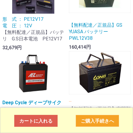
形 式 ： PE12V17
【無料配達／正規品】GS
電 圧 ： 12V
YUASA バッテリー
【無料配達／正規品】バッテ
PWL12V38
リ G.S日本電池 PE12V17
160,414円
32,679円
...
Deep Cycle ディープサイク
【無料配達／正規品】密閉型
ル
サイクルバッテリー LONG /
...
カートに入れる
ご購入手続きへ
sealed型 KPH110-12N / 12V
110Ah
密閉型 サイクルバッテリー