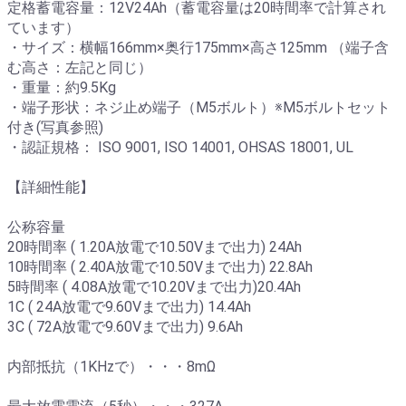
定格蓄電容量：12V24Ah（蓄電容量は20時間率で計算され
ています）
・サイズ：横幅166mm×奥行175mm×高さ125mm （端子含
む高さ：左記と同じ）
・重量：約9.5Kg
・端子形状：ネジ止め端子（M5ボルト）※M5ボルトセット
付き(写真参照)
・認証規格： ISO 9001, ISO 14001, OHSAS 18001, UL
【詳細性能】
公称容量
20時間率 ( 1.20A放電で10.50Vまで出力) 24Ah
10時間率 ( 2.40A放電で10.50Vまで出力) 22.8Ah
5時間率 ( 4.08A放電で10.20Vまで出力)20.4Ah
1C ( 24A放電で9.60Vまで出力) 14.4Ah
3C ( 72A放電で9.60Vまで出力) 9.6Ah
内部抵抗（1KHzで）・・・8mΩ