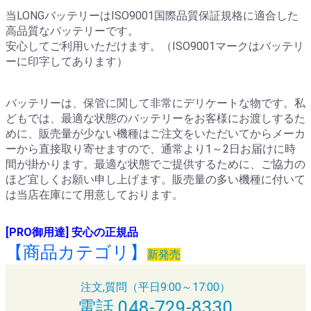
当LONGバッテリーはISO9001国際品質保証規格に適合した
高品質なバッテリーです。
安心してご利用いただけます。（ISO9001マークはバッテリ
ーに印字してあります）
​バッテリーは、保管に関して非常にデリケートな物です。私
どもでは、最適な状態のバッテリーをお客様にお渡しするた
めに、販売量が少ない機種はご注文をいただいてからメーカ
ーから直接取り寄せますので、通常より1～2日お届けに時
間が掛かります。最適な状態でご提供するために、ご協力の
ほど宜しくお願い申し上げます。販売量の多い機種に付いて
は当店在庫にて用意しております。
[PRO御用達] 安心の正規品
【商品カテゴリ】
新発売
注文,質問（平日9:00～17:00）
電話 048-729-8330