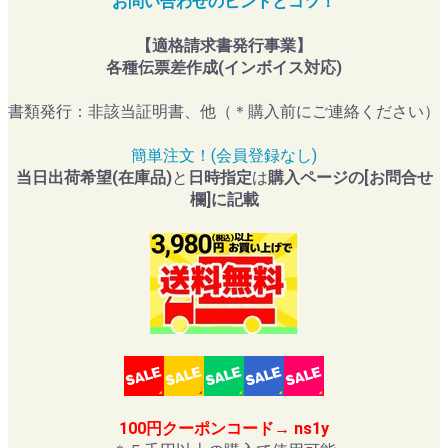
お問い合わせのヒントとコツ！
【適格請求書発行事業】
各種伝票差作成(インボイス対応)
書類発行：非該当証明書、他（＊購入前にご連絡ください）
簡単注文！(会員登録なし)
当日出荷希望(在庫品)
と
日時指定
は
購入ページの[お問合せ
欄]に記載
100円クーポンコード→ ns1y