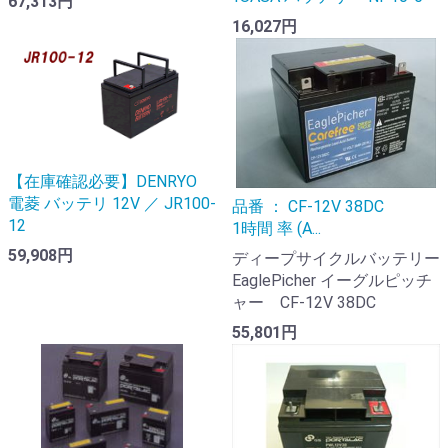
67,313円
16,027円
【在庫確認必要】DENRYO
電菱 バッテリ 12V ／ JR100-
品番 ： CF-12V 38DC
12
1時間 率 (A...
59,908円
ディープサイクルバッテリー
EaglePicher イーグルピッチ
ャー CF-12V 38DC
55,801円