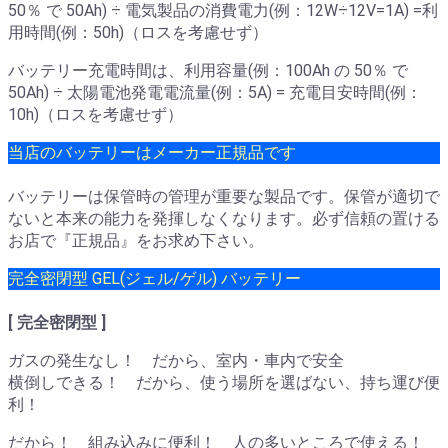
50％ で 50Ah) ÷ 電気製品の消費電力(例：12W÷12V=1A) =利
用時間(例：50h)（ロスを考慮せず）
バッテリー充電時間は、利用容量(例：100Ah の 50％ で
50Ah) ÷ 太陽電池発電電流量(例：5A) = 充電目安時間(例：
10h)（ロスを考慮せず）
当店のバッテリーはメーカー正規品です
バッテリーは保管時の管理が重要な製品です。保管が適切で
ないと本来の能力を発揮しなくなります。必ず信頼の置ける
お店で『正規品』をお求め下さい。
完全密閉型 GEL(ジェル/ゲル) バッテリー
[ 完全密閉型 ]
ガスの発生なし！ だから、室内・車内で安全
横倒しできる！ だから、使う場所を選ばない、持ち運び便
利！
だから！ 組み込みに便利！ 人の多いところで使える！