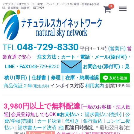
オフグリッド独立型ソーラー発電・インバータ・バッテリ/電池・充電器 (小売通
Menu
0
販、業者販売、卸販売) EST.1999
048-729-8330
TEL
平日9～17時
(営業日)
営
業直通で安心
注文方法：カート・電話・メール(添付可)・
LINE・FAX
:048-729-8230
お問合せ(添付可)：見
積り(即日)｜仕様書｜修理｜在庫・納期確認
商品保証２年
インボイス対応
利用案内
創業1999年
(電池以外)
3,980円以上で無料配達
[一般のお客様・法人歓
迎] 会員登録無しでもOK
■お支払い：
請求書払い(売掛)
|
公
費/学校(売掛)
|
カード決済
|
代引き
|
銀行振込
|
コンビニ後
払い
|
請求書カード決済
|
他
配達日時指定
＊最短翌日着(在