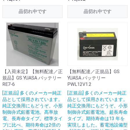
品切れ中です
品切れ中です
【入荷未定】【無料配達／正
【無料配達／正規品】GS
規品】GS YUASA バッテリー
YUASA バッテリー
RE7-6
PWL12V1.2
[正規品] 多くのメーカー純正
[正規品] 多くのメーカー純正
品として採用されています。
品として採用されています。
純正交換用にもどうぞ。小形
純正交換用にもどうぞ。小形
制御弁式鉛蓄電池。高率放
制御弁式鉛蓄電池。超長寿命
電、長寿命タイプ。標準タイ
タイプ。期待寿命は13 年を
プに比べ、期待寿命は2倍の
実現しました。蓄電池設備型