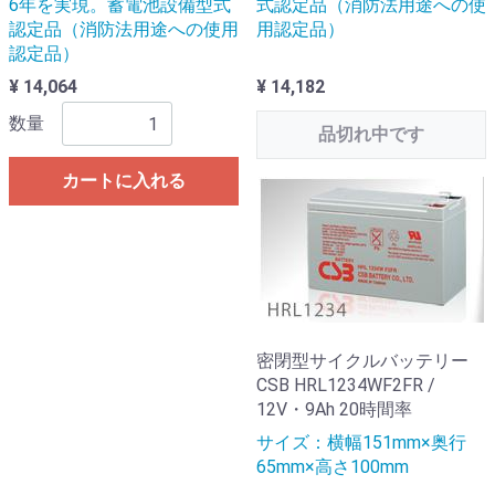
6年を実現。蓄電池設備型式
式認定品（消防法用途への使
認定品（消防法用途への使用
用認定品）
認定品）
¥ 14,064
¥ 14,182
数量
品切れ中です
カートに入れる
密閉型サイクルバッテリー
CSB HRL1234WF2FR /
12V・9Ah 20時間率
サイズ：横幅151mm×奥行
65mm×高さ100mm