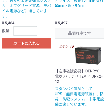
す。独立型太陽光発電システ
／サイズ：横幅151mm×奥行
ム、オフグリッド電源、モバ
65mm×高さ94mm
イル電源などに適していま
す。
¥ 5,484
¥ 5,497
数量
品切れ中です
カートに入れる
【在庫確認必要】DENRYO
電菱 バッテリ 12V ／ JR7.2-
12
スタンバイ電源として、
UPS（無停電電源装置）、防
災・防犯システム、非常用設
備に適しています。