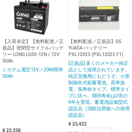
【入荷未定】【無料配達／正
【無料配達／正規品】GS
規品】密閉型サイクルバッテ
YUASA バッテリー
リー LONG LG50-12N / 12V
PXL12023 (PXL12023 F1)
50Ah
[正規品] 多くのメーカー純正
システム電圧12V／20時間率
品として採用されています。
50Ah
純正交換用にもどうぞ。小形
制御弁式鉛蓄電池。高率放
電、長寿命タイプ。標準タイ
プに比べ、期待寿命は2倍の
6年を実現。蓄電池設備型式
認定品（消防法用途への使用
認定品）
¥ 23,422
¥ 23,338