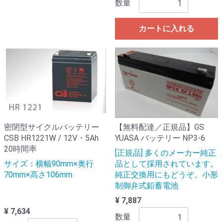
数量
カートに入れる
密閉型サイクルバッテリー
【無料配達／正規品】GS
CSB HR1221W / 12V・5Ah
YUASA バッテリー NP3-6
20時間率
[正規品] 多くのメーカー純正
サイズ：横幅90mm×奥行
品として採用されています。
70mm×高さ106mm
純正交換用にもどうぞ。小形
制御弁式鉛蓄電池
¥ 7,887
¥ 7,634
数量