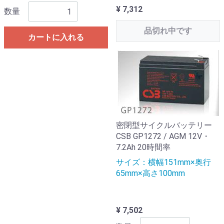
¥ 7,312
数量
品切れ中です
カートに入れる
密閉型サイクルバッテリー
CSB GP1272 / AGM 12V・
7.2Ah 20時間率
サイズ：横幅151mm×奥行
65mm×高さ100mm
¥ 7,502