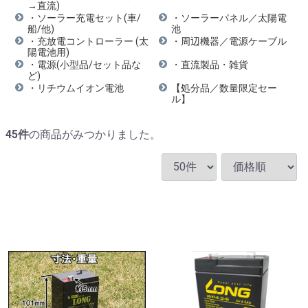
→直流)
・ソーラー充電セット(車/
・ソーラーパネル／太陽電
船/他)
池
・充放電コントローラー (太
・周辺機器／電源ケーブル
陽電池用)
・電源(小型品/セット品な
・直流製品・雑貨
ど)
・リチウムイオン電池
【処分品／数量限定セー
ル】
45
件
の商品がみつかりました。