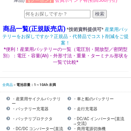
庫品)
【クーポン】
会員ポイント有(初回500円引)
検索
商品一覧(正規販売店)
*技術資料提供可*
産業用バッ
テリーをお探しですか？正規品・代替品でコスト削減をご提
案！
*便利！産業用バッテリーの一覧（電圧別・開放型／密閉型
別）：電圧・容量(Ah)・外形寸法・重量・ターミナル形状を
一覧で比較*
全商品
電池容量：1～10Ah 未満
・産業用サイクルバッテリ
・車と船のバッテリー
ー
・バッテリー充電器
・走行充電器
・バッテリプロテクタ
・DC/AC インバーター(直流
→交流)
・DC/DC コンバーター(直流
・商用電源切換機