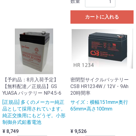
数量
カートに入れる
【予約品：8月入荷予定】
密閉型サイクルバッテリー
【無料配達／正規品】GS
CSB HR1234W / 12V・9Ah
YUASA バッテリー NP4.5-6
20時間率
[正規品] 多くのメーカー純正
サイズ：横幅151mm×奥行
品として採用されています。
65mm×高さ100mm
純正交換用にもどうぞ。小形
制御弁式鉛蓄電池
¥ 8,749
¥ 9,526