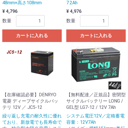
48mm×高さ108mm
7.2Ah
¥ 4,796
¥ 4,976
数量
数量
カートに入れる
カートに入れる
【在庫確認必要】DENRYO
【無料配達／正規品】密閉型
電菱 ディープサイクルバッ
サイクルバッテリー LONG /
テリ 12V ／ JC5-12
GEL型 LG7-12 / 12V 7Ah
繰り返し充電の耐久性に優れ
システム電圧12V／定格蓄電
ており、新放電でも長寿命で
容量：12V7Ah