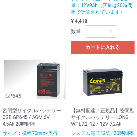
量：12V9Ah（容量は20時間
率で計算されています）
¥ 4,418
数量
カートに入れる
密閉型サイクルバッテリー
【無料配達／正規品】密閉型
CSB GP645 / AGM 6V・
サイクルバッテリー LONG
4.5Ah 20時間率
WPL7.2-12 / 12V 7.2Ah
サイズ：横幅70mm×奥行
システム電圧12V／20時間率