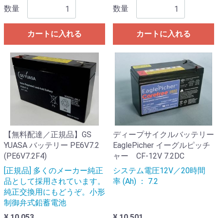
数量
数量
カートに入れる
カートに入れる
【無料配達／正規品】GS
ディープサイクルバッテリー
YUASA バッテリー PE6V7.2
EaglePicher イーグルピッチ
(PE6V7.2F4)
ャー CF-12V 7.2DC
[正規品] 多くのメーカー純正
システム電圧12V／20時間
品として採用されています。
率 (Ah) ： 7.2
純正交換用にもどうぞ。小形
制御弁式鉛蓄電池
¥ 10,053
¥ 10,501