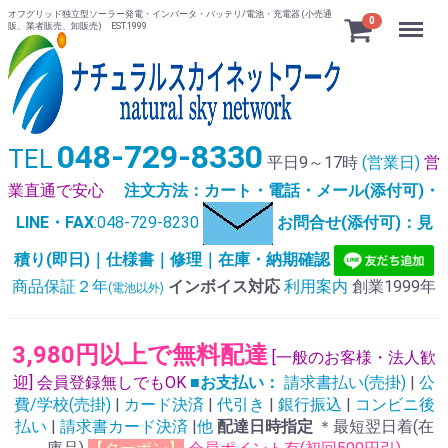
オフグリッド独立型ソーラー発電・インバータ・バッテリ/電池・充電器 (小売通
Menu
0
販、業者販売、卸販売) EST.1999
048-729-8330
TEL
平日9～17時
(営業日)
営
業直通で安心
注文方法：カート・電話・メール(添付可)・
LINE・FAX
:048-729-8230
お問合せ(添付可)：見
積り(即日)｜仕様書｜修理｜在庫・納期確認
商品保証２年
インボイス対応
利用案内
創業1999年
(電池以外)
3,980円以上で無料配達
[一般のお客様・法人歓
迎] 会員登録無しでもOK
■お支払い：
請求書払い(売掛)
|
公
費/学校(売掛)
|
カード決済
|
代引き
|
銀行振込
|
コンビニ後
払い
|
請求書カード決済
|
他
配達日時指定
＊最短翌日着(在