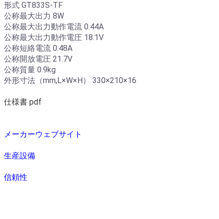
形式 GT833S-TF
公称最大出力 8W
公称最大出力動作電流 0.44A
公称最大出力動作電圧 18.1V
公称短絡電流 0.48A
公称開放電圧 21.7V
公称質量 0.9kg
外形寸法（mm,L×W×H） 330×210×16
仕様書 pdf
メーカーウェブサイト
生産設備
信頼性