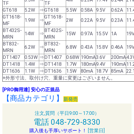
TF
TF
GT618
5.2W
⇒
GT618
5.5W
0.58A
9.5V
0.62A
11.
GT1618-
GT1618-
1.9W
⇒
2W
0.22A
9.5V
0.23A
11.
MF
MF
BT432S-
BT432S-
14W
⇒
15W
0.97A
15.5V
1A
19
MRN
MRN
BT832-
BT832-
6.2W
⇒
6.8W
0.43A
15.8V
0.46A
19
MRN
MRN
DT1407
0.53W
⇒
DT1407
0.68W
190mA
3.6V
200mA
4.3
DT1418
1.4W
⇒
DT1418
1.7W
180mA
9.4V
190mA
11.
DT1636
1.1W
⇒
DT1636
1.5W
80mA
18.7V
85mA
22.
※外形寸法、取付け穴、重量に変更はございません。
[PRO御用達] 安心の正規品
【商品カテゴリ】
新発売
注文,質問（平日9:00～17:00）
電話 048-729-8330
購入後も手厚いサポート！
[営業日]