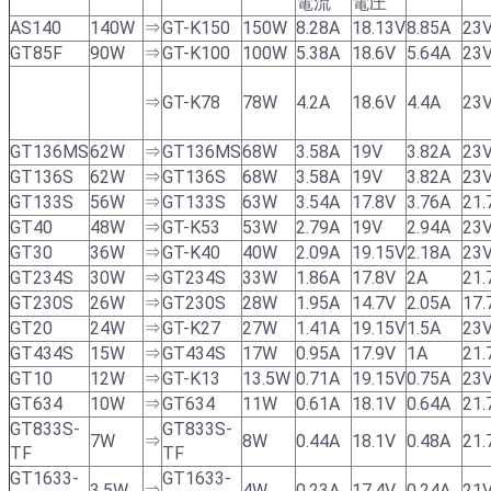
電流
電圧
AS140
140W
⇒
GT-K150
150W
8.28A
18.13V
8.85A
23
GT85F
90W
⇒
GT-K100
100W
5.38A
18.6V
5.64A
23
⇒
GT-K78
78W
4.2A
18.6V
4.4A
23
GT136MS
62W
⇒
GT136MS
68W
3.58A
19V
3.82A
23
GT136S
62W
⇒
GT136S
68W
3.58A
19V
3.82A
23
GT133S
56W
⇒
GT133S
63W
3.54A
17.8V
3.76A
21.
GT40
48W
⇒
GT-K53
53W
2.79A
19V
2.94A
23
GT30
36W
⇒
GT-K40
40W
2.09A
19.15V
2.18A
23
GT234S
30W
⇒
GT234S
33W
1.86A
17.8V
2A
21.
GT230S
26W
⇒
GT230S
28W
1.95A
14.7V
2.05A
17.
GT20
24W
⇒
GT-K27
27W
1.41A
19.15V
1.5A
23
GT434S
15W
⇒
GT434S
17W
0.95A
17.9V
1A
21.
GT10
12W
⇒
GT-K13
13.5W
0.71A
19.15V
0.75A
23
GT634
10W
⇒
GT634
11W
0.61A
18.1V
0.64A
21.
GT833S-
GT833S-
7W
⇒
8W
0.44A
18.1V
0.48A
21.
TF
TF
GT1633-
GT1633-
3.5W
⇒
4W
0.23A
17.4V
0.24A
21