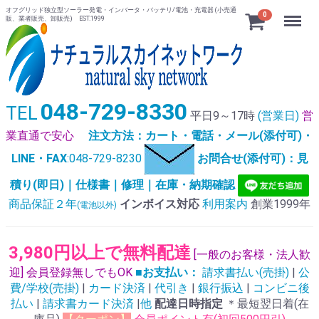
オフグリッド独立型ソーラー発電・インバータ・バッテリ/電池・充電器 (小売通
Menu
0
販、業者販売、卸販売) EST.1999
048-729-8330
TEL
平日9～17時
(営業日)
営
業直通で安心
注文方法：カート・電話・メール(添付可)・
LINE・FAX
:048-729-8230
お問合せ(添付可)：見
積り(即日)｜仕様書｜修理｜在庫・納期確認
商品保証２年
インボイス対応
利用案内
創業1999年
(電池以外)
3,980円以上で無料配達
[一般のお客様・法人歓
迎] 会員登録無しでもOK
■お支払い：
請求書払い(売掛)
|
公
費/学校(売掛)
|
カード決済
|
代引き
|
銀行振込
|
コンビニ後
払い
|
請求書カード決済
|
他
配達日時指定
＊最短翌日着(在