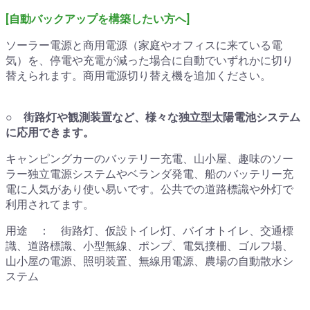
[自動バックアップを構築したい方へ]
ソーラー電源と商用電源（家庭やオフィスに来ている電
気）を、停電や充電が減った場合に自動でいずれかに切り
替えられます。商用電源切り替え機を追加ください。
○
街路灯や観測装置など、様々な独立型太陽電池システム
に応用できます。
キャンピングカーのバッテリー充電、山小屋、趣味のソー
ラー独立電源システムやベランダ発電、船のバッテリー充
電に人気があり使い易いです。公共での道路標識や外灯で
利用されてます。
用途 ： 街路灯、仮設トイレ灯、バイオトイレ、交通標
識、道路標識、小型無線、ポンプ、電気撲柵、ゴルフ場、
山小屋の電源、照明装置、無線用電源、農場の自動散水シ
ステム