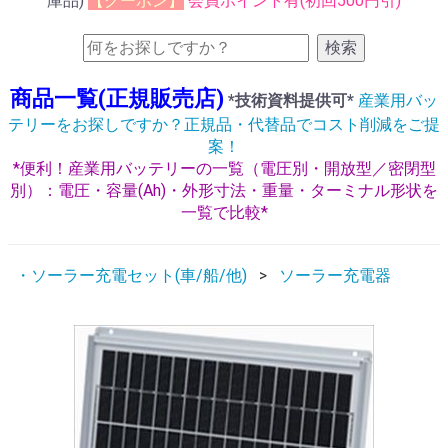
庫品)
【クーポン】
会員ポイント有(初回500円引)
検索
商品一覧(正規販売店)
*技術資料提供可*
産業用バッ
テリーをお探しですか？正規品・代替品でコスト削減をご提
案！
*便利！産業用バッテリーの一覧（電圧別・開放型／密閉型
別）：電圧・容量(Ah)・外形寸法・重量・ターミナル形状を
一覧で比較*
・ソーラー充電セット(車/船/他)
ソーラー充電器