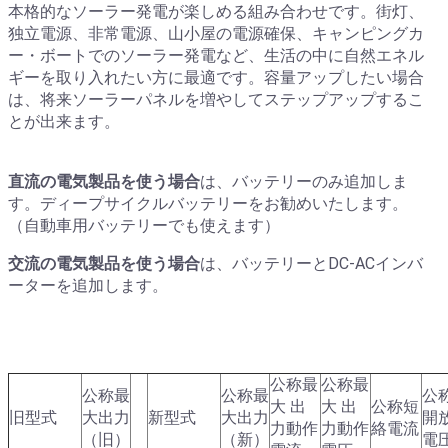
本格的なソーラー発電が楽しめる組み合わせです。街灯、
独立電源、非常電源、山小屋の電源確保、キャンピングカ
ー・ボートでのソーラー発電など、生活の中に自然エネル
ギーを取り入れたい方に最適です。容量アップしたい場合
は、将来ソーラーパネルを増やしてステップアップするこ
とが出来ます。
直流の電気製品を使う場合
は、バッテリーのみ追加しま
す。ディープサイクルバッテリーをお勧めいたします。
（自動車用バッテリーでも使えます）
交流の電気製品を使う場合
は、バッテリーとDC-ACインバ
ーターを追加します。
公称最
公称最
公称最
公称最
公
大 出
大 出
公称短
旧型式
大出力
新型式
大出力
開
力動作
力動作
絡電流
（旧）
（新）
電