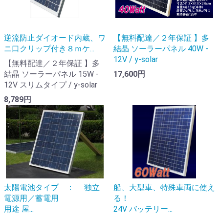
逆流防止ダイオード内蔵、ワ
【無料配達／２年保証 】多
ニ口クリップ付き８ｍケ...
結晶 ソーラーパネル 40W -
12V / y-solar
【無料配達／２年保証 】多
結晶 ソーラーパネル 15W -
17,600円
12V スリムタイプ / y-solar
8,789円
太陽電池タイプ ： 独立
船、大型車、特殊車両に使え
電源用／蓄電用
る！
用途 屋...
24V バッテリー...