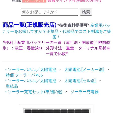
庫品)
【クーポン】
会員ポイント有(初回500円引)
検索
商品一覧(正規販売店)
*技術資料提供可*
産業用バッ
テリーをお探しですか？正規品・代替品でコスト削減をご提
案！
*便利！産業用バッテリーの一覧（電圧別・開放型／密閉型
別）：電圧・容量(Ah)・外形寸法・重量・ターミナル形状を
一覧で比較*
・ソーラーパネル／太陽電池
太陽電池 [メーカー別]
特価 ソーラーパネル
・ソーラーパネル／太陽電池
太陽電池 [セル別]
単結晶
・ソーラー充電セット(車/船/他)
ソーラー充電器