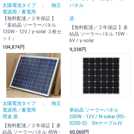
太陽電池タイプ ： 独立
パネル
電源用／蓄電用
【無料配達／２年保証 】
逆...
『多結晶 ソーラーパネル
【無料配達／２年保証 】多
120W - 12V / y-solar ３枚セ
結晶 ソーラーパネル 15W -
ット』
6V / y-solar
104,874円
9,338円
太陽電池タイプ ： 独立
電源用／蓄電用
単結晶 ソーラーパネル
用途 屋...
200W - 12V / N-sokar (RS-
S200-D) 5mケーブル付
【無料配達／２年保証 】多
結晶 ソーラーパネル 45W -
60,060円