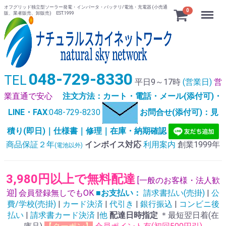
オフグリッド独立型ソーラー発電・インバータ・バッテリ/電池・充電器 (小売通
Menu
0
販、業者販売、卸販売) EST.1999
048-729-8330
TEL
平日9～17時
(営業日)
営
業直通で安心
注文方法：カート・電話・メール(添付可)・
LINE・FAX
:048-729-8230
お問合せ(添付可)：見
積り(即日)｜仕様書｜修理｜在庫・納期確認
商品保証２年
インボイス対応
利用案内
創業1999年
(電池以外)
3,980円以上で無料配達
[一般のお客様・法人歓
迎] 会員登録無しでもOK
■お支払い：
請求書払い(売掛)
|
公
費/学校(売掛)
|
カード決済
|
代引き
|
銀行振込
|
コンビニ後
払い
|
請求書カード決済
|
他
配達日時指定
＊最短翌日着(在