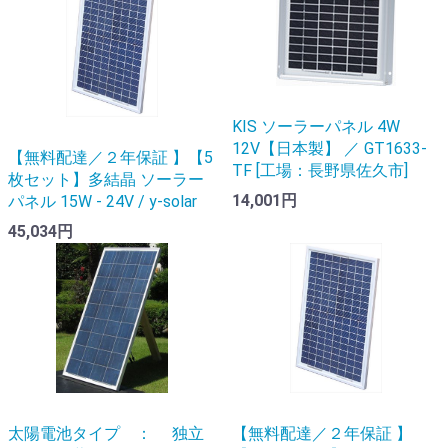
KIS ソーラーパネル 4W
12V【日本製】 ／ GT1633-
【無料配達／２年保証 】【5
TF [工場：長野県佐久市]
枚セット】多結晶 ソーラー
14,001円
パネル 15W - 24V / y-solar
45,034円
太陽電池タイプ ： 独立
【無料配達／２年保証 】