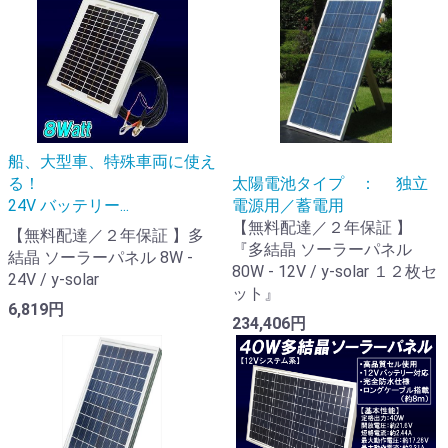
船、大型車、特殊車両に使え
る！
太陽電池タイプ ： 独立
24V バッテリー...
電源用／蓄電用
【無料配達／２年保証 】
【無料配達／２年保証 】多
『多結晶 ソーラーパネル
結晶 ソーラーパネル 8W -
80W - 12V / y-solar １２枚セ
24V / y-solar
ット』
6,819円
234,406円