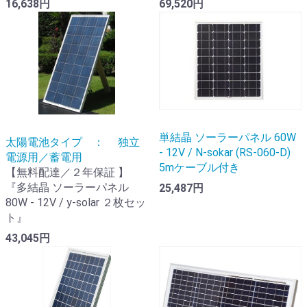
16,638円
69,520円
単結晶 ソーラーパネル 60W
太陽電池タイプ ： 独立
- 12V / N-sokar (RS-060-D)
電源用／蓄電用
5mケーブル付き
【無料配達／２年保証 】
『多結晶 ソーラーパネル
25,487円
80W - 12V / y-solar ２枚セッ
ト』
43,045円