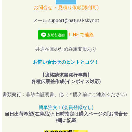
お問合せ.・見積り依頼(添付可)
メール support@natural-sky.net
LINE で連絡
共通在庫のため在庫変動あり
お問い合わせのヒントとコツ！
【適格請求書発行事業】
各種伝票差作成(インボイス対応)
書類発行：非該当証明書、他（＊購入前にご連絡ください）
簡単注文！(会員登録なし)
当日出荷希望(在庫品)
と
日時指定
は
購入ページの[お問合せ
欄]に記載