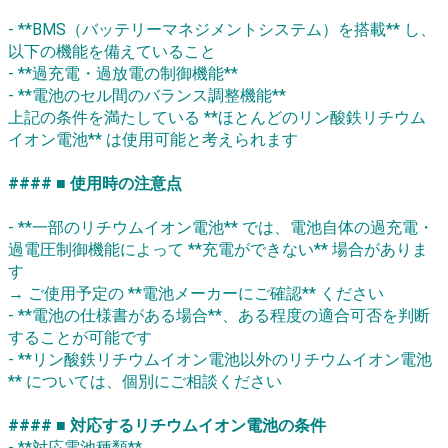
- **BMS（バッテリーマネジメントシステム）を搭載** し、
以下の機能を備えていること
- **過充電・過放電の制御機能**
- **電池のセル間のバランス調整機能**
上記の条件を満たしている **ほとんどのリン酸鉄リチウム
イオン電池** は使用可能と考えられます
#### ■ 使用時の注意点
- **一部のリチウムイオン電池** では、電池自体の過充電・
過電圧制御機能によって **充電ができない** 場合がありま
す
→ ご使用予定の **電池メーカーにご確認** ください
- **電池の仕様書がある場合**、ある程度の適合可否を判断
することが可能です
- **リン酸鉄リチウムイオン電池以外のリチウムイオン電池
** については、個別にご相談ください
#### ■ 対応するリチウムイオン電池の条件
- **対応電池種類**