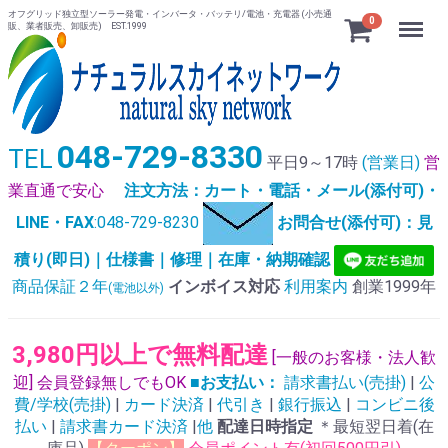
オフグリッド独立型ソーラー発電・インバータ・バッテリ/電池・充電器 (小売通
Menu
0
販、業者販売、卸販売) EST.1999
048-729-8330
TEL
平日9～17時
(営業日)
営
業直通で安心
注文方法：カート・電話・メール(添付可)・
LINE・FAX
:048-729-8230
お問合せ(添付可)：見
積り(即日)｜仕様書｜修理｜在庫・納期確認
商品保証２年
インボイス対応
利用案内
創業1999年
(電池以外)
3,980円以上で無料配達
[一般のお客様・法人歓
迎] 会員登録無しでもOK
■お支払い：
請求書払い(売掛)
|
公
費/学校(売掛)
|
カード決済
|
代引き
|
銀行振込
|
コンビニ後
払い
|
請求書カード決済
|
他
配達日時指定
＊最短翌日着(在