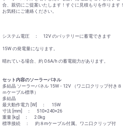
合、親切にご提案いたします！すぐに見積もりを作ります！
お気軽にご連絡ください。
システム電圧 ： 12V のバッテリーに蓄電できます
15W の発電量になります。
晴れている場合、約 0.6A/h の蓄電能力があります。
セット内容のソーラーパネル
多結晶 ソーラーパネル 15W - 12V （ワニ口クリップ付き８
ｍケーブル標準）
多結晶
最大動作電力 [W] ： 15W
寸法 [mm] ： 510×240×26
重量 [kg] ： 2.0kg
標準接続 ： 約８mケーブル付属。ワニ口クリップ付