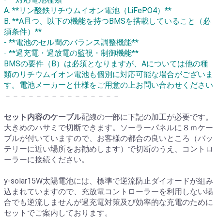
A. **リン酸鉄リチウムイオン電池（LiFePO4）**
B. **A且つ、以下の機能を持つBMSを搭載していること（必
須条件）**
- **電池のセル間のバランス調整機能**
- **過充電・過放電の監視・制御機能**
BMSの要件（B）は必須となりますが、Aについては他の種
類のリチウムイオン電池も個別に対応可能な場合がございま
す。電池メーカーと仕様をご用意の上お問い合わせください
－－－－－－－－－－－－－－－
セット内容のケーブル
配線の一部に下記の加工が必要です。
大きめのハサミで切断できます。ソーラーパネルに８ｍケー
ブルが付いていますので、お客様の都合の良いところ（バッ
テリーに近い場所をお勧めします）で切断のうえ、コントロ
ーラーに接続ください。
y-solar15W太陽電池には、標準で逆流防止ダイオードが組み
込まれていますので、充放電コントローラーを利用しない場
合でも逆流しませんが過充電対策及び効率的な充電のために
セットでご案内しております。