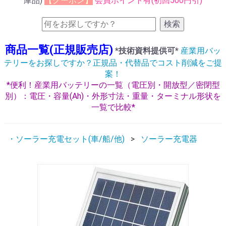
庫品)
【クーポン】
会員ポイント有(初回500円引)
検索
商品一覧(正規販売店)
*技術資料提供可*
産業用バッ
テリーをお探しですか？正規品・代替品でコスト削減をご提
案！
*便利！産業用バッテリーの一覧（電圧別・開放型／密閉型
別）：電圧・容量(Ah)・外形寸法・重量・ターミナル形状を
一覧で比較*
・ソーラー充電セット(車/船/他)
ソーラー充電器