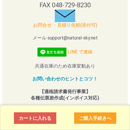
FAX 048-729-8230
お問合せ.・見積り依頼(添付可)
メール support@natural-sky.net
LINE で連絡
共通在庫のため在庫変動あり
お問い合わせのヒントとコツ！
【適格請求書発行事業】
各種伝票差作成(インボイス対応)
書類発行：非該当証明書、他（＊購入前にご連絡ください）
カートに入れる
ご購入手続きへ
簡単注文！(会員登録なし)
当日出荷希望(在庫品)
と
日時指定
は
購入ページの[お問合せ