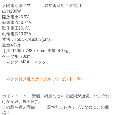
太陽電池タイプ ： 独立電源用／蓄電用
出力200W
開放電圧23.9V、
短絡電流10.74A、
動作電圧20.1V、
動作電流10.02A、
寸法：160.5x74.8x0.3(cm)、
重量4.9kg、
寸法: 1605 x 748 x 3 mm 重量: 4.9 kg、
ケーブル: 70cm、
コネクタ: MC4 コネクタ、
コネクタ付き延長ケーブル プレゼント：3m
ポイント ： 安価。綺麗なセルで配列が適切。ハンダ付
けが良好。裏面良質。
この品を選ぶ理由 ： 高性能フレキシブルなのにこの価
格！