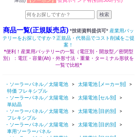
庫品)
【クーポン】
会員ポイント有(初回500円引)
検索
商品一覧(正規販売店)
*技術資料提供可*
産業用バッ
テリーをお探しですか？正規品・代替品でコスト削減をご提
案！
*便利！産業用バッテリーの一覧（電圧別・開放型／密閉型
別）：電圧・容量(Ah)・外形寸法・重量・ターミナル形状を
一覧で比較*
・ソーラーパネル／太陽電池
太陽電池 [メーカー別]
特価 フレキシブル
・ソーラーパネル／太陽電池
太陽電池 [セル別]
単結晶
・ソーラーパネル／太陽電池
太陽電池 [目的別]
フレキシブル
・ソーラーパネル／太陽電池
太陽電池 [目的別]
車用ソーラーパネル