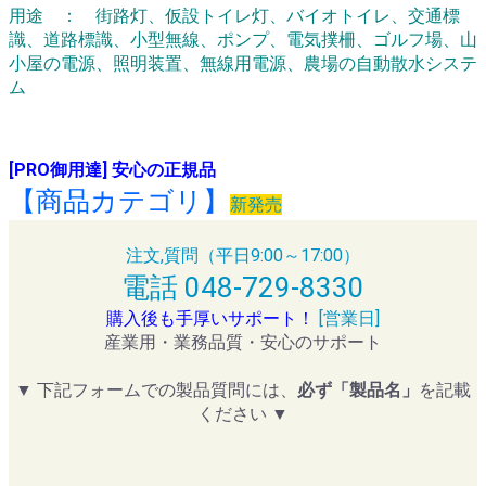
用途 ： 街路灯、仮設トイレ灯、バイオトイレ、交通標
識、道路標識、小型無線、ポンプ、電気撲柵、ゴルフ場、山
小屋の電源、照明装置、無線用電源、農場の自動散水システ
ム
[PRO御用達] 安心の正規品
【商品カテゴリ】
新発売
注文,質問（平日9:00～17:00）
電話 048-729-8330
購入後も手厚いサポート！
[営業日]
産業用・業務品質・安心のサポート
▼ 下記フォームでの製品質問には、
必ず「製品名」
を記載
ください ▼