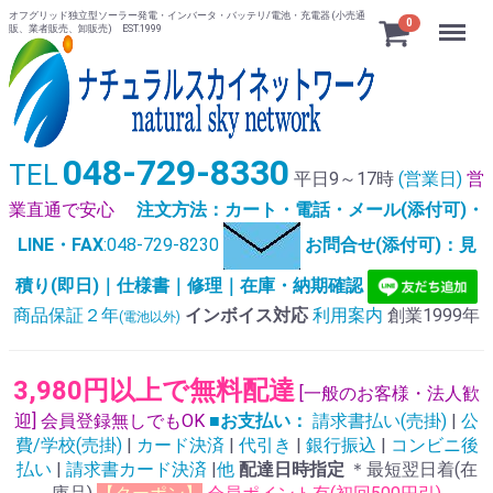
オフグリッド独立型ソーラー発電・インバータ・バッテリ/電池・充電器 (小売通
Menu
0
販、業者販売、卸販売) EST.1999
048-729-8330
TEL
平日9～17時
(営業日)
営
業直通で安心
注文方法：カート・電話・メール(添付可)・
LINE・FAX
:048-729-8230
お問合せ(添付可)：見
積り(即日)｜仕様書｜修理｜在庫・納期確認
商品保証２年
インボイス対応
利用案内
創業1999年
(電池以外)
3,980円以上で無料配達
[一般のお客様・法人歓
迎] 会員登録無しでもOK
■お支払い：
請求書払い(売掛)
|
公
費/学校(売掛)
|
カード決済
|
代引き
|
銀行振込
|
コンビニ後
払い
|
請求書カード決済
|
他
配達日時指定
＊最短翌日着(在