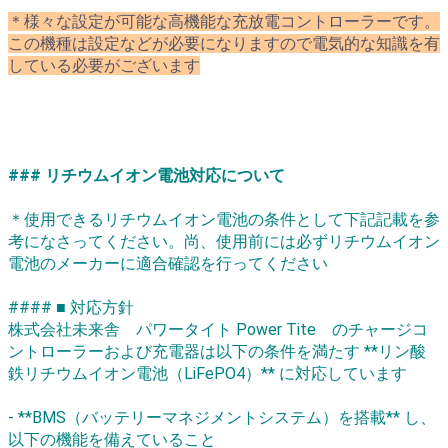
＊様々な設定が可能な高機能な充放電コントローラーです。
この機種は設定などが必要になりますので電気的な知識を有
している必要がございます
### リチウムイオン電池対応について
＊使用できるリチウムイオン電池の条件として下記記載を参
考になさってください。尚、使用前には必ずリチウムイオン
電池のメーカーに適合確認を行ってください
#### ■ 対応方針
株式会社未来舎 パワータイト Power Tite のチャージコ
ントローラーおよび充電器は以下の条件を満たす **リン酸
鉄リチウムイオン電池（LiFePO4）** に対応しています
- **BMS（バッテリーマネジメントシステム）を搭載** し、
以下の機能を備えていること