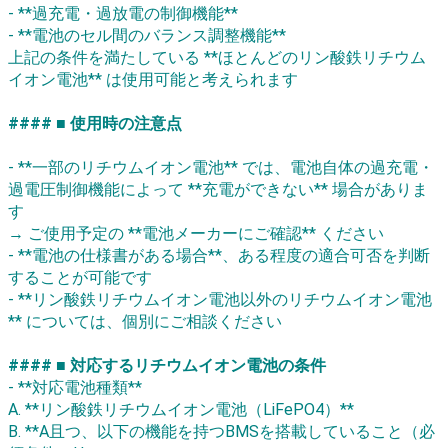
- **過充電・過放電の制御機能**
- **電池のセル間のバランス調整機能**
上記の条件を満たしている **ほとんどのリン酸鉄リチウム
イオン電池** は使用可能と考えられます
#### ■ 使用時の注意点
- **一部のリチウムイオン電池** では、電池自体の過充電・
過電圧制御機能によって **充電ができない** 場合がありま
す
→ ご使用予定の **電池メーカーにご確認** ください
- **電池の仕様書がある場合**、ある程度の適合可否を判断
することが可能です
- **リン酸鉄リチウムイオン電池以外のリチウムイオン電池
** については、個別にご相談ください
#### ■ 対応するリチウムイオン電池の条件
- **対応電池種類**
A. **リン酸鉄リチウムイオン電池（LiFePO4）**
B. **A且つ、以下の機能を持つBMSを搭載していること（必