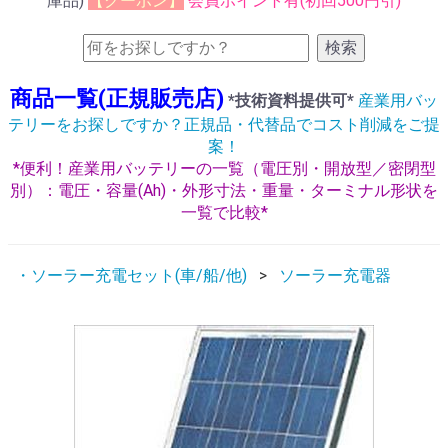
庫品)
【クーポン】
会員ポイント有(初回500円引)
検索
商品一覧(正規販売店)
*技術資料提供可*
産業用バッ
テリーをお探しですか？正規品・代替品でコスト削減をご提
案！
*便利！産業用バッテリーの一覧（電圧別・開放型／密閉型
別）：電圧・容量(Ah)・外形寸法・重量・ターミナル形状を
一覧で比較*
・ソーラー充電セット(車/船/他)
ソーラー充電器