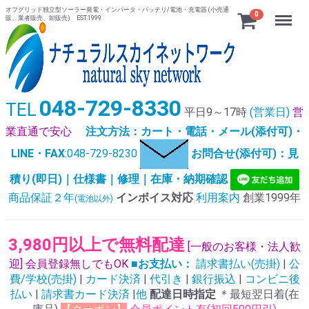
オフグリッド独立型ソーラー発電・インバータ・バッテリ/電池・充電器 (小売通
Menu
0
販、業者販売、卸販売) EST.1999
048-729-8330
TEL
平日9～17時
(営業日)
営
業直通で安心
注文方法：カート・電話・メール(添付可)・
LINE・FAX
:048-729-8230
お問合せ(添付可)：見
積り(即日)｜仕様書｜修理｜在庫・納期確認
商品保証２年
インボイス対応
利用案内
創業1999年
(電池以外)
3,980円以上で無料配達
[一般のお客様・法人歓
迎] 会員登録無しでもOK
■お支払い：
請求書払い(売掛)
|
公
費/学校(売掛)
|
カード決済
|
代引き
|
銀行振込
|
コンビニ後
払い
|
請求書カード決済
|
他
配達日時指定
＊最短翌日着(在