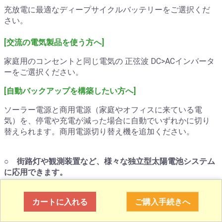
充放電に最適なディープサイクルバッテリーをご選択くだ
さい。
[交流の電気製品を使う方へ]
家庭用のコンセントと同じ電気の 正弦波 DC>ACインバータ
ーをご選択ください。
[自動バックアップを構築したい方へ]
ソーラー電源と商用電源（家庭やオフィスに来ている電
気）を、停電や充電が減った場合に自動でいずれかに切り
替えられます。商用電源切り替え機を追加ください。
○
街路灯や観測装置など、様々な独立型太陽電池システム
に応用できます。
キャンピングカーのバッテリー充電、山小屋、趣味のソー
カートに入れる
ご購入手続きへ
ラー独立電源システムやベランダ発電、船のバッテリー充
電に人気があり使い易いです。公共での道路標識や外灯で