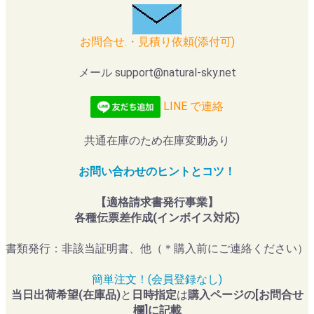
お問合せ.・見積り依頼(添付可)
メール support@natural-sky.net
LINE で連絡
共通在庫のため在庫変動あり
お問い合わせのヒントとコツ！
【適格請求書発行事業】
各種伝票差作成(インボイス対応)
書類発行：非該当証明書、他（＊購入前にご連絡ください）
簡単注文！(会員登録なし)
当日出荷希望(在庫品)
と
日時指定
は
購入ページの[お問合せ
欄]に記載