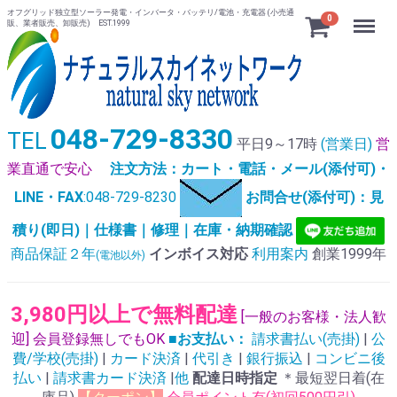
オフグリッド独立型ソーラー発電・インバータ・バッテリ/電池・充電器 (小売通
Menu
0
販、業者販売、卸販売) EST.1999
048-729-8330
TEL
平日9～17時
(営業日)
営
業直通で安心
注文方法：カート・電話・メール(添付可)・
LINE・FAX
:048-729-8230
お問合せ(添付可)：見
積り(即日)｜仕様書｜修理｜在庫・納期確認
商品保証２年
インボイス対応
利用案内
創業1999年
(電池以外)
3,980円以上で無料配達
[一般のお客様・法人歓
迎] 会員登録無しでもOK
■お支払い：
請求書払い(売掛)
|
公
費/学校(売掛)
|
カード決済
|
代引き
|
銀行振込
|
コンビニ後
払い
|
請求書カード決済
|
他
配達日時指定
＊最短翌日着(在