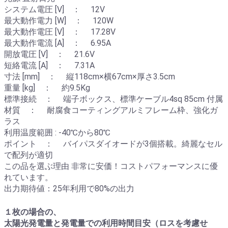
システム電圧 [V] ： 12V
最大動作電力 [W] ： 120W
最大動作電圧 [V] ： 17.28V
最大動作電流 [A] ： 6.95A
開放電圧 [V] ： 21.6V
短絡電流 [A] ： 7.31A
寸法 [mm] ： 縦118cm×横67cm×厚さ3.5cm
重量 [kg] ： 約9.5Kg
標準接続 ： 端子ボックス、標準ケーブル4sq 85cm 付属
材質 ： 耐腐食コーティングアルミフレーム枠、強化ガ
ラス
利用温度範囲 : -40℃から80℃
ポイント ： バイパスダイオードが3個搭載。綺麗なセル
で配列が適切
この品を選ぶ理由 非常に安価！コストパフォーマンスに優
れています。
出力期待値：25年利用で80%の出力
１枚の場合の、
太陽光発電量と発電量での利用時間目安（ロスを考慮せ