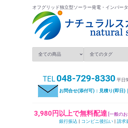
オフグリッド独立型ソーラー発電・インバータ・バ
048-729-8330
TEL
平日9
お問合せ(添付可)：見積り(即日
3,980円以上で無料配達
[一般の
銀行振込
|
コンビニ後払い
|
請求