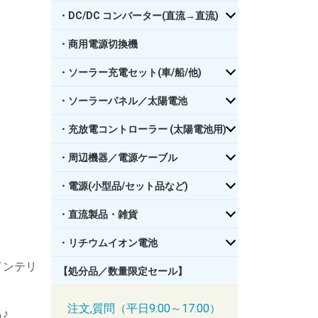
・DC/DC コンバーター(直流→直流)
・商用電源切換機
・ソーラー充電セット(車/船/他)
・ソーラーパネル／太陽電池
・充放電コントローラー (太陽電池用)
・周辺機器／電源ケーブル
・電源(小型品/セット品など)
・直流製品・雑貨
・リチウムイオン電池
インテリ
【処分品／数量限定セール】
注文,質問（平日9:00～17:00）
♪