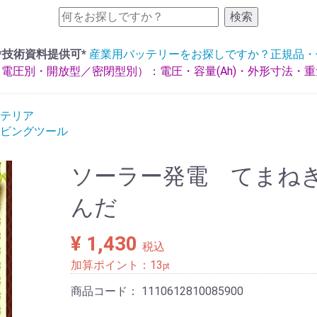
検索
*技術資料提供可*
産業用バッテリーをお探しですか？正規品・
電圧別・開放型／密閉型別）：電圧・容量(Ah)・外形寸法・
テリア
ビングツール
ソーラー発電 てまね
んだ
¥ 1,430
税込
加算ポイント：
13
pt
商品コード：
1110612810085900