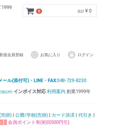
999
¥ 0
0
合計
新規会員登録
お気に入り
ログイン
ル(添付可)・LINE・FAX
:048-729-8230
インボイス対応
利用案内
創業1999年
電池以外)
(売掛)
|
公費/学校(売掛)
|
カード決済
|
代引き
|
ン】
会員ポイント有(初回500円引)