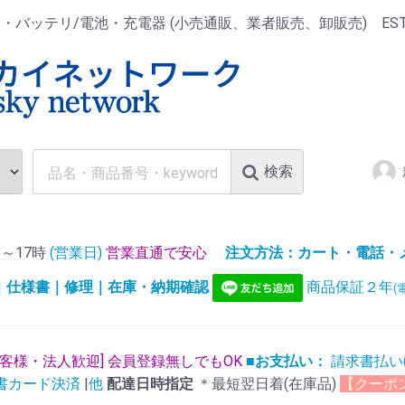
ッテリ/電池・充電器 (小売通販、業者販売、卸販売) EST.1
検索
～17時
(営業日)
営業直通で安心
注文方法：カート・電話・メー
)｜仕様書｜修理｜在庫・納期確認
商品保証２年
(
お客様・法人歓迎] 会員登録無しでもOK
■お支払い：
請求書払い
書カード決済
|
他
配達日時指定
＊最短翌日着(在庫品)
【クーポ