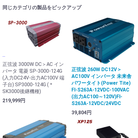
同じカテゴリの製品をピックアップ
...
正弦波 3000W DC＞AC イン
正弦波 260W DC12V＞
バータ 電菱 SP-3000-124G
AC100V インバータ 未来舎
(入力DC24V-出力AC100V 端
パワータイト(Power Tite)
子台) SP3000-124G (＊
FI-S263A-12VDC-100VAC
SK3000後継機種)
(出力AC100～120V)FI-
219,999円
S263A-12VDC/24VDC
39,804円