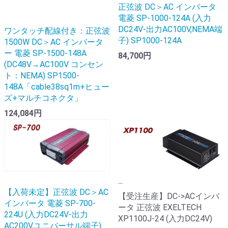
正弦波 DC＞AC インバータ
電菱 SP-1000-124A (入力
DC24V-出力AC100V,NEMA端
ワンタッチ配線付き：正弦波
子) SP1000-124A
1500W DC＞AC インバータ
ー 電菱 SP-1500-148A
84,700円
(DC48V→AC100V コンセン
ト：NEMA) SP1500-
148A「cable38sq1m+ヒュー
ズ+マルチコネクタ」
124,084円
...
【入荷未定】正弦波 DC＞AC
【受注生産】DC->ACインバ
インバータ 電菱 SP-700-
ータ 正弦波 EXELTECH
224U (入力DC24V-出力
XP1100J-24 (入力DC24V)
AC200V,ユニバーサル端子)