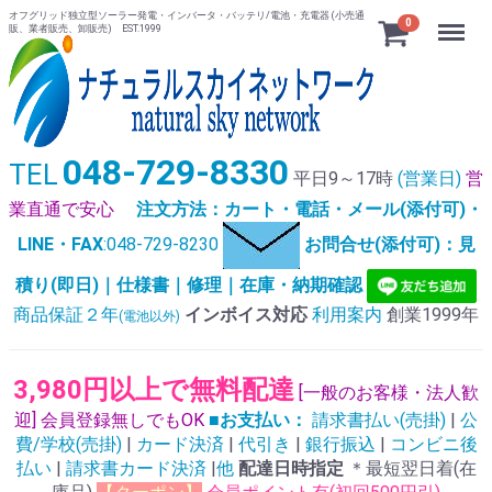
オフグリッド独立型ソーラー発電・インバータ・バッテリ/電池・充電器 (小売通
Menu
0
販、業者販売、卸販売) EST.1999
048-729-8330
TEL
平日9～17時
(営業日)
営
業直通で安心
注文方法：カート・電話・メール(添付可)・
LINE・FAX
:048-729-8230
お問合せ(添付可)：見
積り(即日)｜仕様書｜修理｜在庫・納期確認
商品保証２年
インボイス対応
利用案内
創業1999年
(電池以外)
3,980円以上で無料配達
[一般のお客様・法人歓
迎] 会員登録無しでもOK
■お支払い：
請求書払い(売掛)
|
公
費/学校(売掛)
|
カード決済
|
代引き
|
銀行振込
|
コンビニ後
払い
|
請求書カード決済
|
他
配達日時指定
＊最短翌日着(在