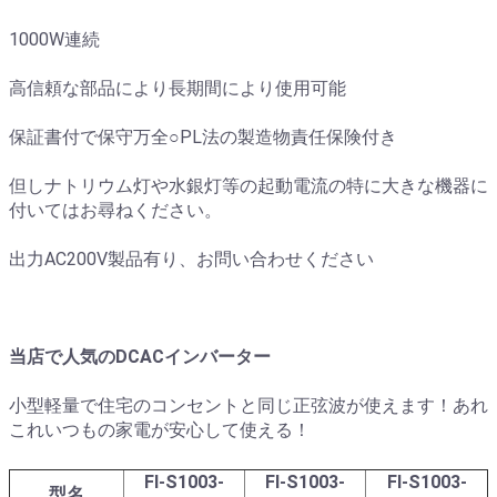
1000W連続
高信頼な部品により長期間により使用可能
保証書付で保守万全○PL法の製造物責任保険付き
但しナトリウム灯や水銀灯等の起動電流の特に大きな機器に
付いてはお尋ねください。
出力AC200V製品有り、お問い合わせください
当店で人気のDCACインバーター
小型軽量で住宅のコンセントと同じ正弦波が使えます！あれ
これいつもの家電が安心して使える！
FI-S1003-
FI-S1003-
FI-S1003-
型名