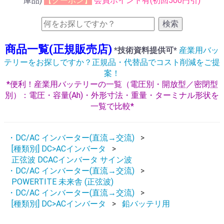
庫品)
【クーポン】
会員ポイント有(初回500円引)
検索
商品一覧(正規販売店)
*技術資料提供可*
産業用バッ
テリーをお探しですか？正規品・代替品でコスト削減をご提
案！
*便利！産業用バッテリーの一覧（電圧別・開放型／密閉型
別）：電圧・容量(Ah)・外形寸法・重量・ターミナル形状を
一覧で比較*
・DC/AC インバーター(直流→交流)
[種類別] DC>ACインバータ
正弦波 DCACインバータ サイン波
・DC/AC インバーター(直流→交流)
POWERTITE 未来舎 (正弦波)
・DC/AC インバーター(直流→交流)
[種類別] DC>ACインバータ
鉛バッテリ用