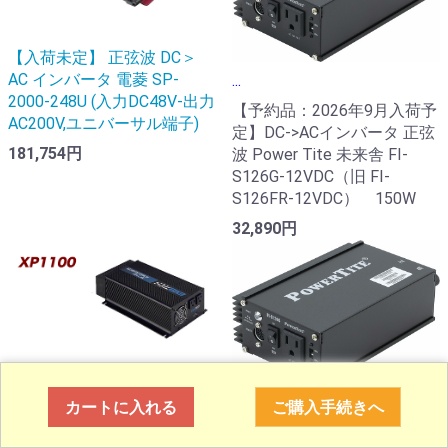
【入荷未定】 正弦波 DC＞
AC インバータ 電菱 SP-
...
2000-248U (入力DC48V-出力
【予約品：2026年9月入荷予
AC200V,ユニバーサル端子)
定】DC->ACインバータ 正弦
181,754円
波 Power Tite 未来舎 FI-
S126G-12VDC（旧 FI-
S126FR-12VDC） 150W
32,890円
...
【受注生産】DC->ACインバ
...
カートに入れる
ご購入手続きへ
ータ 正弦波 EXELTECH
XP1100J-12 (入力DC12V)
DC->ACインバータ 正弦波