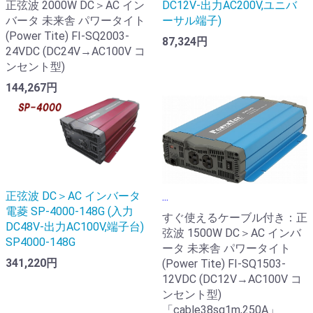
DC12V-出力AC200V,ユニバ
正弦波 2000W DC＞AC イン
ーサル端子)
バータ 未来舎 パワータイト
(Power Tite) FI-SQ2003-
87,324円
24VDC (DC24V→AC100V コ
ンセント型)
144,267円
正弦波 DC＞AC インバータ
...
電菱 SP-4000-148G (入力
すぐ使えるケーブル付き：正
DC48V-出力AC100V,端子台)
弦波 1500W DC＞AC インバ
SP4000-148G
ータ 未来舎 パワータイト
341,220円
(Power Tite) FI-SQ1503-
12VDC (DC12V→AC100V コ
ンセント型)
「cable38sq1m,250A」