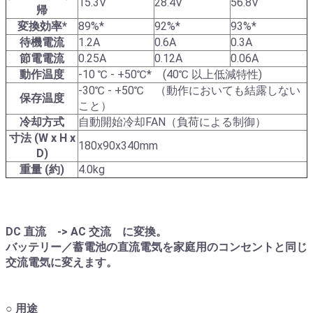
15.3V
28.4V
56.8V
帰
変換効率*
89%*
92%*
93%*
待機電流
1.2A
0.6A
0.3A
節電電流
0.25A
0.12A
0.06A
動作温度
-10 ℃ - +50℃* (40℃ 以上低減特性)
-30℃ - +50℃ （動作においても結露しない
保存温度
こと）
冷却方式
自動開始冷却FAN（負荷による制御）
寸法 (W x H x
180x90x340mm
D)
重量 (約)
4.0kg
DC 直流 -> AC 交流 に変換。
バッテリー／蓄電池の直流電気を家庭用のコンセントと同じ
交流電気に変えます。
○ 用途