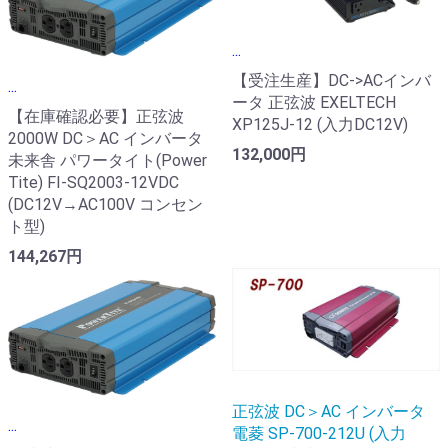
...
【受注生産】DC->ACインバ
...
ータ 正弦波 EXELTECH
【在庫確認必要】正弦波
XP125J-12 (入力DC12V)
2000W DC＞AC インバータ
132,000円
未来舎 パワータイト(Power
Tite) FI-SQ2003-12VDC
(DC12V→AC100V コンセン
ト型)
144,267円
正弦波 DC＞AC インバータ
...
電菱 SP-700-212U (入力