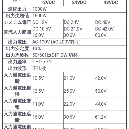
12VDC
24VDC
48VDC
連続出力
1000W
出力尖頭値
1600W
システム電圧
DC 12V
DC 24V
DC 48V
DC 10.5V -
DC 21.0V -
DC 42.0V -
直流入力範囲
16.0V
30.0V
60.0V
出力電圧
AC 100V (AC 200V有り)
出力安定度
±3%
出力周波数
50/60Hz(DIP SW 切替）
出力歪率
THD＜3%
出力波形
正弦波
入力減電圧遮
10.5V
21.0V
42.0V
断
入力減電圧復
12.5V
25.0V
50.0V
帰
入力減電圧警
11.0V
22.0V
44.0V
報
入力過電圧遮
16.0V
30.6V
61.2V
断
入力過電圧復