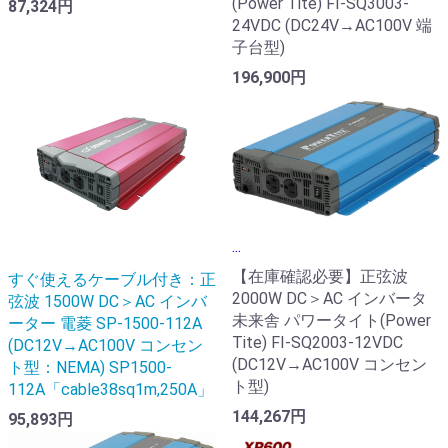
(Power Tite) FI-SQ3003-
87,324円
24VDC (DC24V→AC100V 端
子台型)
196,900円
...
【在庫確認必要】正弦波
すぐ使えるケーブル付き：正
2000W DC＞AC インバータ
弦波 1500W DC＞AC インバ
未来舎 パワータイト(Power
ーター 電菱 SP-1500-112A
Tite) FI-SQ2003-12VDC
(DC12V→AC100V コンセン
(DC12V→AC100V コンセン
ト型：NEMA) SP1500-
ト型)
112A「cable38sq1m,250A」
144,267円
95,893円