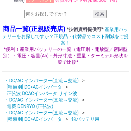
庫品)
【クーポン】
会員ポイント有(初回500円引)
検索
商品一覧(正規販売店)
*技術資料提供可*
産業用バッ
テリーをお探しですか？正規品・代替品でコスト削減をご提
案！
*便利！産業用バッテリーの一覧（電圧別・開放型／密閉型
別）：電圧・容量(Ah)・外形寸法・重量・ターミナル形状を
一覧で比較*
・DC/AC インバーター(直流→交流)
[種類別] DC>ACインバータ
正弦波 DCACインバータ サイン波
・DC/AC インバーター(直流→交流)
電菱 DENRYO (正弦波)
・DC/AC インバーター(直流→交流)
[種類別] DC>ACインバータ
鉛バッテリ用