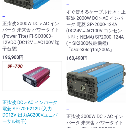
...
すぐ使えるケーブル付き：正
...
弦波 2000W DC＞AC インバ
正弦波 3000W DC＞AC イン
ータ 電菱 SP-2000-124A
バータ 未来舎 パワータイト
(DC24V→AC100V コンセン
(Power Tite) FI-SQ3003-
ト型：NEMA) SP2000-124A
12VDC (DC12V→AC100V 端
(＊SK2000後継機種)
子台型)
「cable38sq1m,200A」
196,900円
160,490円
正弦波 DC＞AC インバータ
...
電菱 SP-700-212U (入力
DC12V-出力AC200V,ユニバ
正弦波 3000W DC＞AC イン
ーサル端子)
バータ 未来舎 パワータイト