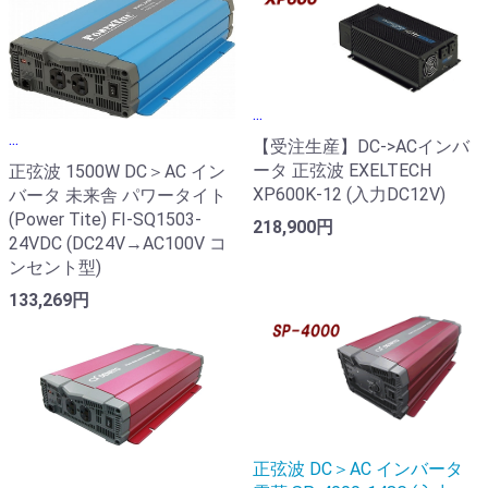
...
...
【受注生産】DC->ACインバ
ータ 正弦波 EXELTECH
正弦波 1500W DC＞AC イン
XP600K-12 (入力DC12V)
バータ 未来舎 パワータイト
(Power Tite) FI-SQ1503-
218,900円
24VDC (DC24V→AC100V コ
ンセント型)
133,269円
正弦波 DC＞AC インバータ