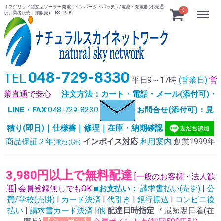
オフグリッド独立型ソーラー発電・インバータ・バッテリ/電池・充電器 (小売通
Menu
0
販、業者販売、卸販売) EST.1999
048-729-8330
TEL
平日9～17時
(営業日)
営
業直通で安心
注文方法：カート・電話・メール(添付可)・
LINE・FAX
:048-729-8230
お問合せ(添付可)：見
積り(即日)｜仕様書｜修理｜在庫・納期確認
商品保証２年
インボイス対応
利用案内
創業1999年
(電池以外)
3,980円以上で無料配達
[一般のお客様・法人歓
迎] 会員登録無しでもOK
■お支払い：
請求書払い(売掛)
|
公
費/学校(売掛)
|
カード決済
|
代引き
|
銀行振込
|
コンビニ後
払い
|
請求書カード決済
|
他
配達日時指定
＊最短翌日着(在