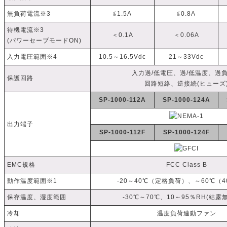
無負荷電流※3
≦1.5A
≦0.8A
待機電流※3
＜0.1A
＜0.06A
(パワーセーブモードON)
入力電圧範囲※4
10.5～16.5Vdc
21～33Vdc
入力過/低電圧、過/低温度、過
保護回路
回路短絡、逆接続(ヒューズ
SP-1000-112A
SP-1000-124A
出力端子
SP-1000-112F
SP-1000-124F
EMC規格
FCC Class B
動作温度範囲※1
-20～40℃（定格負荷）、～60℃（
保存温度、湿度範囲
-30℃～70℃、10～95％RH(結露
冷却
温度負荷連動ファン