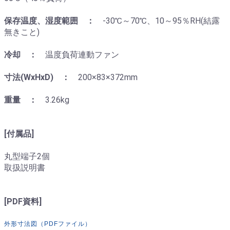
保存温度、湿度範囲 ：
-30℃～70℃、10～95％RH(結露
無きこと)
冷却 ：
温度負荷連動ファン
寸法(WxHxD) ：
200×83×372mm
重量 ：
3.26kg
[付属品]
丸型端子2個
取扱説明書
[PDF資料]
外形寸法図（PDFファイル）