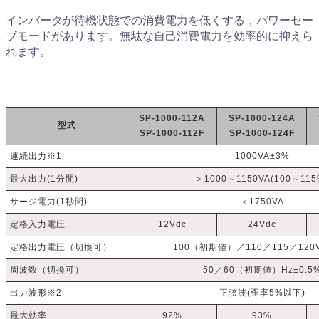
インバータが待機状態での消費電力を低くする，パワーセー
ブモードがあります。無駄な自己消費電力を効率的に抑えら
れます。
SP-1000-112A
SP-1000-124A
型式
SP-1000-112F
SP-1000-124F
連続出力※1
1000VA±3%
最大出力(1分間)
＞1000～1150VA(100～115
サージ電力(1秒間)
＜1750VA
定格入力電圧
12Vdc
24Vdc
定格出力電圧（切換可）
100（初期値）／110／115／120V
周波数（切換可）
50／60（初期値）Hz±0.5
出力波形※2
正弦波(歪率5%以下)
最大効率
92%
93%