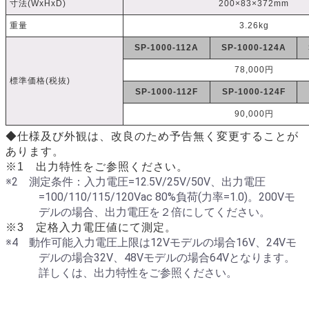
寸法(WxHxD)
200×83×372mm
重量
3.26kg
SP-1000-112A
SP-1000-124A
78,000円
標準価格(税抜)
SP-1000-112F
SP-1000-124F
90,000円
◆仕様及び外観は、改良のため予告無く変更することが
あります。
※1 出力特性をご参照ください。
※2 測定条件：入力電圧=12.5V/25V/50V、出力電圧
=100/110/115/120Vac 80%負荷(力率=1.0)。200Vモ
デルの場合、出力電圧を２倍にしてください。
※3 定格入力電圧値にて測定。
※4 動作可能入力電圧上限は12Vモデルの場合16V、24Vモ
デルの場合32V、48Vモデルの場合64Vとなります。
詳しくは、出力特性をご参照ください。