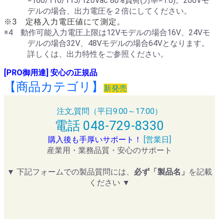
=100/110/115/120Vac 80%負荷(力率=1.0)。200Vモ
デルの場合、出力電圧を２倍にしてください。
※3 定格入力電圧値にて測定。
※4 動作可能入力電圧上限は12Vモデルの場合16V、24Vモ
デルの場合32V、48Vモデルの場合64Vとなります。
詳しくは、出力特性をご参照ください。
[PRO御用達] 安心の正規品
【商品カテゴリ】
新発売
注文,質問（平日9:00～17:00）
電話 048-729-8330
購入後も手厚いサポート！
[営業日]
産業用・業務品質・安心のサポート
▼ 下記フォームでの製品質問には、
必ず「製品名」
を記載
ください ▼