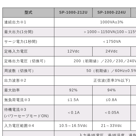
型式
SP-1000-212U
SP-1000-224U
連続出力※1
1000VA±3%
最大出力(1分間)
＞1000～1150VA(100～115
サージ電力(1秒間)
＜1750VA
定格入力電圧
12Vdc
24Vdc
定格出力電圧（切換可）
200（初期値）／220／230／240V
周波数（切換可）
50（初期値）／60Hz±0.5
出力波形※2
正弦波(歪率3%以下)
最大効率
92%
94%
無負荷電流※3
≦1.5A
≦0.8A
待機電流※3
＜0.1A
＜0.05A
(パワーセーブモードON)
入力電圧範囲※4
10.5～16.5Vdc
21～33Vdc
入力過/低電圧、過/低温度、過