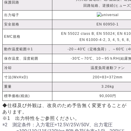
保護回路
回路短絡、逆接続(ヒューズ
出力端子
安全規格
EN 60950-1
EN 55022 class B; EN 55024; EN 6100
EMC規格
EN 61000-4-2, 3, 4, 5, 6, 8,
動作温度範囲※1
-20～40℃（定格負荷）、～60℃（
保存温度、湿度範囲
-30℃～70℃、10～95％RH(結露
冷却
温度負荷連動ファン
寸法(WxHxD)
200×83×372mm
重量
3.26kg
標準価格(税抜)
90,000円
◆仕様及び外観は、改良のため予告無く変更することが
あります。
※1 出力特性をご参照ください。
※2 測定条件：入力電圧=12.5V/25V/50V、出力電圧