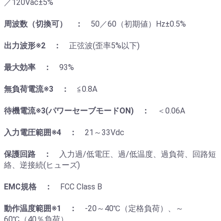
／120Vac±5%
周波数（切換可） ：
50／60（初期値）Hz±0.5%
出力波形※2 ：
正弦波(歪率5%以下)
最大効率 ：
93%
無負荷電流※3 ：
≦0.8A
待機電流※3(パワーセーブモードON) ：
＜0.06A
入力電圧範囲※4 ：
21～33Vdc
保護回路 ：
入力過/低電圧、過/低温度、過負荷、回路短
絡、逆接続(ヒューズ)
EMC規格 ：
FCC Class B
動作温度範囲※1 ：
-20～40℃（定格負荷）、～
60℃（40％負荷）