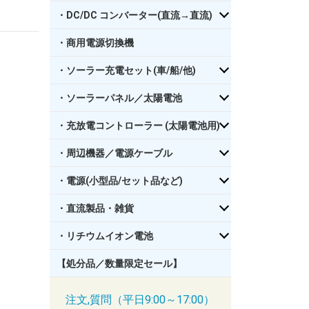
・DC/DC コンバーター(直流→直流)
・商用電源切換機
・ソーラー充電セット(車/船/他)
・ソーラーパネル／太陽電池
・充放電コントローラー (太陽電池用)
・周辺機器／電源ケーブル
・電源(小型品/セット品など)
・直流製品・雑貨
・リチウムイオン電池
【処分品／数量限定セール】
注文,質問（平日9:00～17:00）