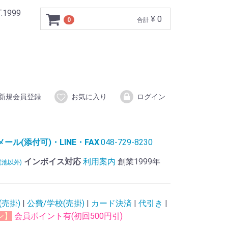
999
¥ 0
0
合計
新規会員登録
お気に入り
ログイン
ル(添付可)・LINE・FAX
:048-729-8230
インボイス対応
利用案内
創業1999年
電池以外)
(売掛)
|
公費/学校(売掛)
|
カード決済
|
代引き
|
ン】
会員ポイント有(初回500円引)