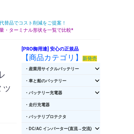
代替品でコスト削減をご提案！
重量・ターミナル形状を一覧で比較*
[PRO御用達] 安心の正規品
【商品カテゴリ】
新発売
・産業用サイクルバッテリー
ル
・車と船のバッテリー
セッ
・バッテリー充電器
」
・走行充電器
・バッテリプロテクタ
・DC/AC インバーター(直流→交流)