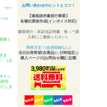
お問い合わせのヒントとコツ！
V 「ケー
【適格請求書発行事業】
ケーブル
各種伝票差作成(インボイス対応)
書類発行：非該当証明書、他（＊購
入前にご連絡ください）
依頼く
簡単注文！(会員登録なし)
当日出荷希望(在庫品)
と
日時指定
は
きま
購入ページの[お問合せ欄]に記載
い。（お
キャン
の別宅、
いたしま