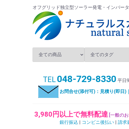
オフグリッド独立型ソーラー発電・インバータ・バ
048-729-8330
TEL
平日9
お問合せ(添付可)：見積り(即日
3,980円以上で無料配達
[一般の
銀行振込
|
コンビニ後払い
|
請求