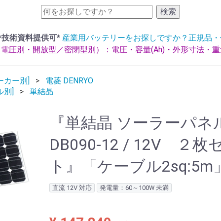
検索
*技術資料提供可*
産業用バッテリーをお探しですか？正規品・
電圧別・開放型／密閉型別）：電圧・容量(Ah)・外形寸法・
ーカー別]
電菱 DENRYO
ル別]
単結晶
『単結晶 ソーラーパネ
DB090-12 / 12V ２枚
ト』「ケーブル2sq:5m
直流 12V 対応
発電量：60～100W 未満