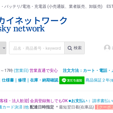
ッテリ/電池・充電器 (小売通販、業者販売、卸販売) EST.1
検索
～17時
(営業日)
営業直通で安心
注文方法：カート・電話・メー
)｜仕様書｜修理｜在庫・納期確認
商品保証２年
(
お客様・法人歓迎] 会員登録無しでもOK
■お支払い：
請求書払い
書カード決済
|
他
配達日時指定
＊最短翌日着(在庫品)
【クーポ