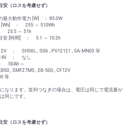
目安（ロスを考慮せず）
動作電力 [W] ： 85.0W
h] ： 255 ～ 510Wh
5.5 ～ 51h
時間] ： 5.1 ～ 10.2h
HS6L , SS6 , PV12121 , SA-MN05 等
4V ： なし
 50Ah ～
MF27MS , EB-50G , CF12V
00 等
36V になります。並列つなぎの場合は、電圧は同じで電流量が
 は同じです。
目安（ロスを考慮せず）