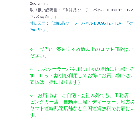
2sq:5m」』
取り扱い説明書：『単結晶 ソーラーパネル DB090-12・12
ブル2sq:5m」』
寸法図面：『単結晶 ソーラーパネル DB090-12・12V 「
2sq:5m」』
○ 上記でご案内する枚数以上のロット価格はご
ださい。
○ このソーラーパネルは別々の場所にお届けで
す！ロット割引を利用してお得にお買い物下さ
支払は一括に限ります）
○ お届けは、ご自宅・会社以外でも、工務店、
ピングカー店、自動車工場・ディーラー、地方
ヤマト運輸配達店舗など全国運賃無料でお届け
す。