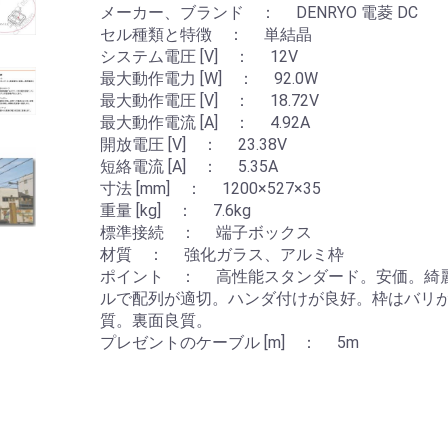
メーカー、ブランド ： DENRYO 電菱 DC
セル種類と特徴 ： 単結晶
システム電圧 [V] ： 12V
最大動作電力 [W] ： 92.0W
最大動作電圧 [V] ： 18.72V
最大動作電流 [A] ： 4.92A
開放電圧 [V] ： 23.38V
短絡電流 [A] ： 5.35A
寸法 [mm] ： 1200×527×35
重量 [kg] ： 7.6kg
標準接続 ： 端子ボックス
材質 ： 強化ガラス、アルミ枠
ポイント ： 高性能スタンダード。安価。綺
ルで配列が適切。ハンダ付けが良好。枠はバリ
質。裏面良質。
プレゼントのケーブル [m] ： 5m