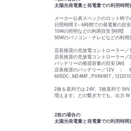
太陽光発電量と発電量での利用時間
メーカー公表スペックのロット時での最大
日照時間 3～6時間での発電量の目安 [W
10Wの照明などの利用目安 [時間] ： 2
50Wのパソコン・テレビなどの利用目安 [
店長推奨の充放電コントローラー／12V ： S
店長推奨の充放電コントローラー／2
バッテリーの推奨容量の目安 [Ah] ：
店長推奨のバッテリー／12V ： EB50 , S
60SDC , M24MF , PVX690T , 12DD1
2枚を直列では 24V、3枚直列で 
増えます。どの繋ぎ方でも、出力 W
2枚の場合の
太陽光発電量と発電量での利用時間