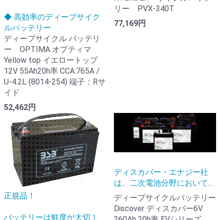
リー PVX-340T
◆ 高効率のディープサイク
77,169円
ルバッテリー
ディープサイクル バッテリ
ー OPTIMA オプティマ
Yellow top イエロートップ
12V 55Ah20h率 CCA:765A /
U-4.2L (8014-254) 端子：Rサ
イド
52,462円
ディスカバー・エナジー社
は、二次電池分野において...
正規品！
ディープサイクルバッテリー
Discover ディスカバー6V
バッテリーは鮮度が大切！
260Ah 20h率 EVシリーズ