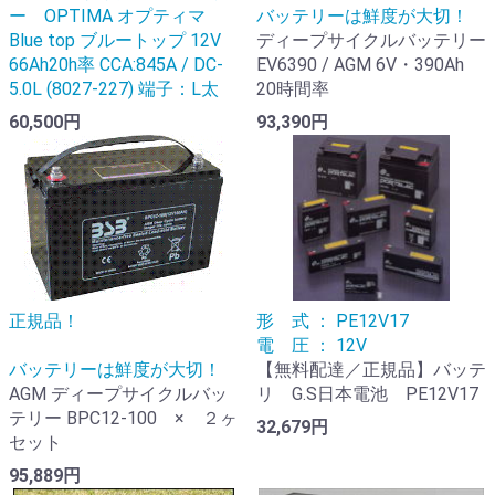
ー OPTIMA オプティマ
バッテリーは鮮度が大切！
Blue top ブルートップ 12V
ディープサイクルバッテリー
66Ah20h率 CCA:845A / DC-
EV6390 / AGM 6V・390Ah
5.0L (8027-227) 端子：L太
20時間率
60,500円
93,390円
正規品！
形 式 ： PE12V17
電 圧 ： 12V
バッテリーは鮮度が大切！
【無料配達／正規品】バッテ
AGM ディープサイクルバッ
リ G.S日本電池 PE12V17
テリー BPC12-100 × ２ヶ
32,679円
セット
95,889円