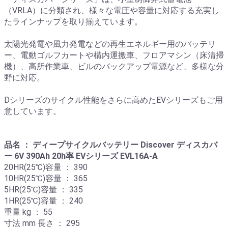
（VRLA）に分類され、様々な電圧や容量に対応する充実し
たラインナップを取り揃えています。
太陽光発電や風力発電などの再生エネルギー用のバッテリ
ー、電動ゴルフカートや構内運搬車、フロアマシン（床清掃
機）、高所作業車、ビルのバックアップ電源など、多様な分
野に対応。
Dシリーズのサイクル性能をさらに高めたEVシリーズもご用
意しています。
品名 ： ディープサイクルバッテリー Discover ディスカバ
ー 6V 390Ah 20h率 EVシリーズ EVL16A-A
20HR(25℃)容量 ： 390
10HR(25℃)容量 ： 365
5HR(25℃)容量 ： 335
1HR(25℃)容量 ： 240
重量 kg ： 55
寸法 mm 長さ ： 295