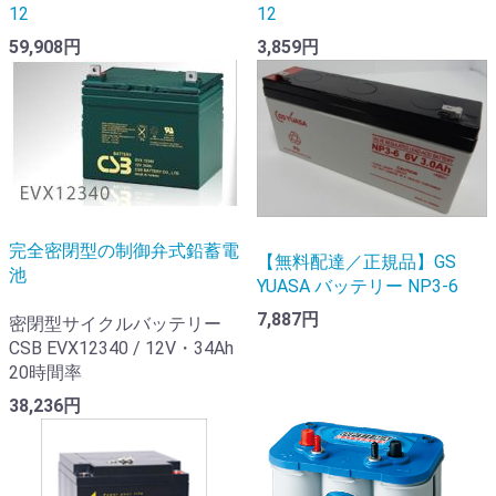
12
12
59,908円
3,859円
完全密閉型の制御弁式鉛蓄電
【無料配達／正規品】GS
池
YUASA バッテリー NP3-6
7,887円
密閉型サイクルバッテリー
CSB EVX12340 / 12V・34Ah
20時間率
38,236円