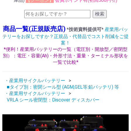
庫品)
【クーポン】
会員ポイント有(初回500円引)
検索
商品一覧(正規販売店)
*技術資料提供可*
産業用バッ
テリーをお探しですか？正規品・代替品でコスト削減をご提
案！
*便利！産業用バッテリーの一覧（電圧別・開放型／密閉型
別）：電圧・容量(Ah)・外形寸法・重量・ターミナル形状を
一覧で比較*
・産業用サイクルバッテリー
■タイプ別：密閉シール型 (AGM,GEL等:鉛バッテリ) 等
・産業用サイクルバッテリー
VRLA シール密閉型：Discover ディスカバー