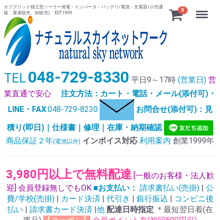
オフグリッド独立型ソーラー発電・インバータ・バッテリ/電池・充電器 (小売通
Menu
0
販、業者販売、卸販売) EST.1999
048-729-8330
TEL
平日9～17時
(営業日)
営
業直通で安心
注文方法：カート・電話・メール(添付可)・
LINE・FAX
:048-729-8230
お問合せ(添付可)：見
積り(即日)｜仕様書｜修理｜在庫・納期確認
商品保証２年
インボイス対応
利用案内
創業1999年
(電池以外)
3,980円以上で無料配達
[一般のお客様・法人歓
迎] 会員登録無しでもOK
■お支払い：
請求書払い(売掛)
|
公
費/学校(売掛)
|
カード決済
|
代引き
|
銀行振込
|
コンビニ後
払い
|
請求書カード決済
|
他
配達日時指定
＊最短翌日着(在