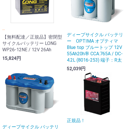
...
ディープサイクル バッテリ
【無料配達／正規品】密閉型
ー OPTIMA オプティマ
サイクルバッテリー LONG
Blue top ブルートップ 12V
WP26-12NE / 12V 26Ah
55Ah20h率 CCA:765A / DC-
15,824円
4.2L (8016-253) 端子：R太
52,039円
正規品！
ディープサイクル バッテリ