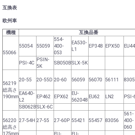
互換表
欧州車
機種
互換品番
554-
EA530-
55054
55059
400-
EP348
EPX50
EU44
L1
55066
053
PSIN-
PSI-4C
SB050B
SLX-5K
5K
20-55
20-55D
20-60
56059
56070
56111
8305
56219
総高さ
EA640-
EU-
190mm
EP462
EPX62
EU62
LN2
PSI-
L2
562048
SB062B
SLX-6C
561-
56220
27-54H
27-55
27-60P
55421
55457
83056
400-
総高さ
060
175mm
EU-
EU-