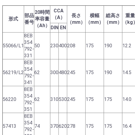
CCA
20時間
部品
長さ
横幅
総高さ
重量
（A）
形式
率容量
番号
（mm）
（mm）
（mm）
（kg
（Ah）
DIN
EN
8EB
354
55066/L1
50
230
400
208
175
190
12.2
792-
331
8EB
354
56219/L2
62
300
480
245
175
190
14.5
792-
341
8EB
354
56220
62
310
530
245
175
175
14.0
792-
351
8EB
354
57413
74
370
620
278
175
175
16.4
792-