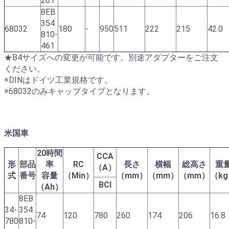
201
8EB
354
68032
180
-
950
511
222
215
42.0
810-
461
★B4サイズへの変更が可能です。別途アダプターをご注文
ください。
※DINはドイツ工業規格です。
※68032のみキャップタイプとなります。
米国車
20時間
CCA
形
部品
率
RC
長さ
横幅
総高さ
重
（A）
式
番号
容量
（Min）
（mm）
（mm）
（mm）
（k
BCI
（Ah）
8EB
34-
354
74
120
780
260
174
206
16.8
780
810-