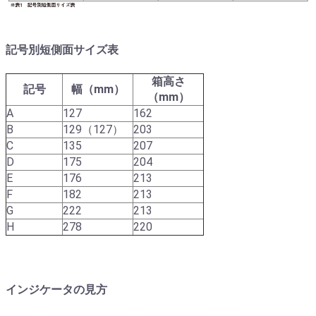
記号別短側面サイズ表
箱高さ
記号
幅（mm）
（mm）
A
127
162
B
129（127）
203
C
135
207
D
175
204
E
176
213
F
182
213
G
222
213
H
278
220
インジケータの見方