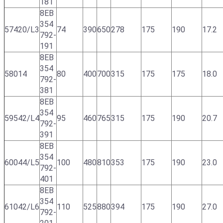
181
8EB
354
57420/L3
74
390
650
278
175
190
17.2
792-
191
8EB
354
58014
80
400
700
315
175
175
18.0
792-
381
8EB
354
59542/L4
95
460
765
315
175
190
20.7
792-
391
8EB
354
60044/L5
100
480
810
353
175
190
23.0
792-
401
8EB
354
61042/L6
110
525
880
394
175
190
27.0
792-