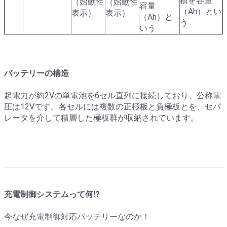
積を容量
（始動性
（始動性
容量
（Ah）とい
表示）
表示）
（Ah）と
う
いう
バッテリーの構造
起電力が約2Vの単電池を6セル直列に接続しており、公称電
圧は12Vです。各セルには複数の正極板と負極板とを、セパ
レータを介して積層した極板群が収納されています。
充電制御システムって何!?
今なぜ充電制御対応バッテリーなのか！