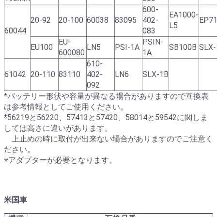
600-
EA1000-
20-92
20-100
60038
83095
402-
EP7
L5
60044
083
EU-
PSIN-
EU100
LN5
PSI-1A
SB100B
SLX-
600080
1A
610-
61042
20-110
83110
402-
LN6
SLX-1B
092
*バッテリー形状や容量が異なる場合がありますので互換表
は参考情報としてご使用ください。
*56219と56220、57413と57420、58014と59542に関しま
しては高さに違いがあります。
上止めの時に取付が出来ない場合がありますのでご注意く
ださい。
※アダプターが必要となります。
米国車