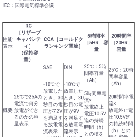
IEC：国際電気標準会議
RC
［リザーブ
5時間率
20時間率
性能
キャパシテ
CCA［コールドク
［5HR］容
［20HR］
表示
ィ］
ランキング電流］
量
容量
（保持容
量）
25℃：5時
SAE
DIN
25℃：20時
間率容量
間率容量
（Ah）
（Ah）
-18℃で
-18℃で
放電した
放電した
5時間率電
25℃で25Aの
20時間率電
とき、30
とき、30
流×
電流で何分
流×
秒目の電
秒目の電
放電終止
概要
放電ができ
放電終止電
圧が7.2V
圧が9V
電圧10.5V
るのかの容
圧10.5V迄
を満足す
を満足す
迄の持続
量表示
の持続時間
る放電電
る放電電
時間（h）
（h）との
流表示
流表示
との積を