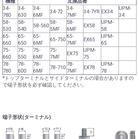
機種
互換品番
34-
34-
34-
34-
UPM-
34-72
34-7YR
EX34
780
630
6MF
7MF
34
58-
58-
58-
58-
UPM-
58-560
EX58
530
540
5MF
6MF
58
65-
65-
65-
65-
UPM-
65-750
EX65
660
650
6MF
7MF
65
75-
75-
75-
75-
UPM-
EX75
660
550
6MF
7MF
75
78-
78-
78-
78-
UPM-
78-710
EX78
780
600
6MF
7MF
78
*トップターミナルとサイドターミナルの場合がありますの
で端子形状を必ず確認してください。
端子形状(ターミナル)