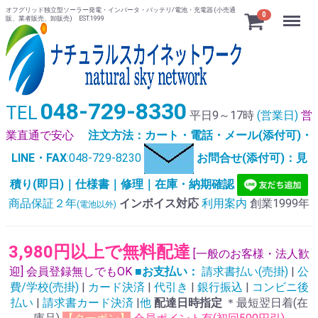
オフグリッド独立型ソーラー発電・インバータ・バッテリ/電池・充電器 (小売通
Menu
0
販、業者販売、卸販売) EST.1999
048-729-8330
TEL
平日9～17時
(営業日)
営
業直通で安心
注文方法：カート・電話・メール(添付可)・
LINE・FAX
:048-729-8230
お問合せ(添付可)：見
積り(即日)｜仕様書｜修理｜在庫・納期確認
商品保証２年
インボイス対応
利用案内
創業1999年
(電池以外)
3,980円以上で無料配達
[一般のお客様・法人歓
迎] 会員登録無しでもOK
■お支払い：
請求書払い(売掛)
|
公
費/学校(売掛)
|
カード決済
|
代引き
|
銀行振込
|
コンビニ後
払い
|
請求書カード決済
|
他
配達日時指定
＊最短翌日着(在