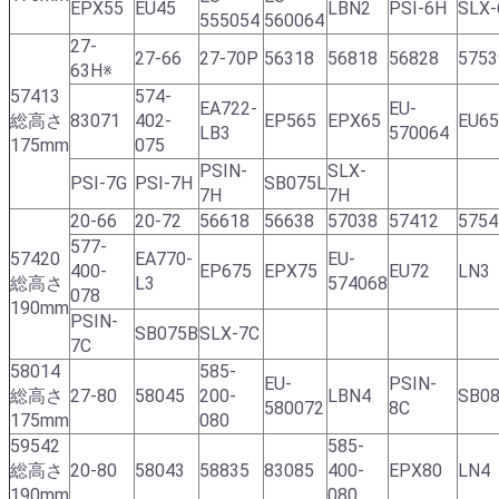
EPX55
EU45
LBN2
PSI-6H
SLX-
555054
560064
27-
27-66
27-70P
56318
56818
56828
5753
63H※
57413
574-
EA722-
EU-
総高さ
83071
402-
EP565
EPX65
EU65
LB3
570064
175mm
075
PSIN-
SLX-
PSI-7G
PSI-7H
SB075L
7H
7H
20-66
20-72
56618
56638
57038
57412
5754
577-
57420
EA770-
EU-
400-
EP675
EPX75
EU72
LN3
総高さ
L3
574068
078
190mm
PSIN-
SB075B
SLX-7C
7C
58014
585-
EU-
PSIN-
総高さ
27-80
58045
200-
LBN4
SB0
580072
8C
175mm
080
59542
585-
総高さ
20-80
58043
58835
83085
400-
EPX80
LN4
190mm
080