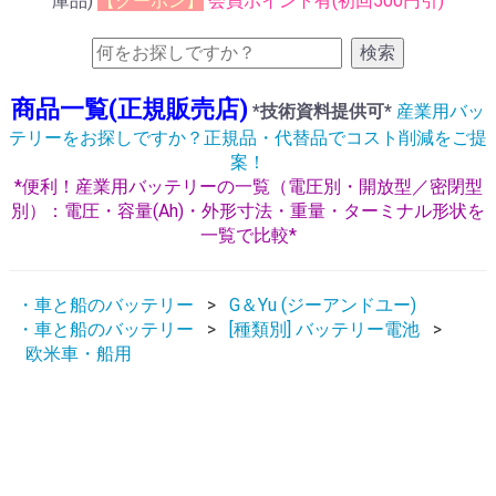
庫品)
【クーポン】
会員ポイント有(初回500円引)
検索
商品一覧(正規販売店)
*技術資料提供可*
産業用バッ
テリーをお探しですか？正規品・代替品でコスト削減をご提
案！
*便利！産業用バッテリーの一覧（電圧別・開放型／密閉型
別）：電圧・容量(Ah)・外形寸法・重量・ターミナル形状を
一覧で比較*
・車と船のバッテリー
G＆Yu (ジーアンドユー)
・車と船のバッテリー
[種類別] バッテリー電池
欧米車・船用