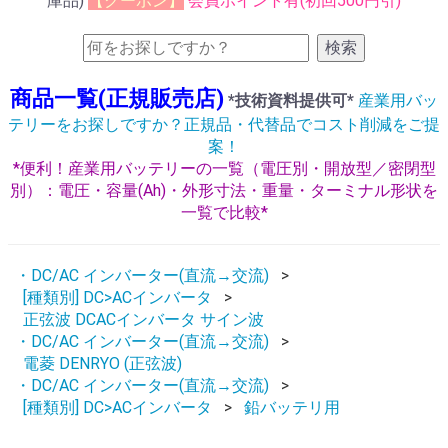
庫品)
【クーポン】
会員ポイント有(初回500円引)
検索
商品一覧(正規販売店)
*技術資料提供可*
産業用バッ
テリーをお探しですか？正規品・代替品でコスト削減をご提
案！
*便利！産業用バッテリーの一覧（電圧別・開放型／密閉型
別）：電圧・容量(Ah)・外形寸法・重量・ターミナル形状を
一覧で比較*
・DC/AC インバーター(直流→交流)
[種類別] DC>ACインバータ
正弦波 DCACインバータ サイン波
・DC/AC インバーター(直流→交流)
電菱 DENRYO (正弦波)
・DC/AC インバーター(直流→交流)
[種類別] DC>ACインバータ
鉛バッテリ用