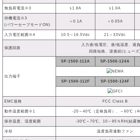
無負荷電流※3
≦1.8A
≦1.0A
待機電流※3
＜0.1A
＜0.05A
(パワーセーブモードON)
入力電圧範囲※4
10.5～16.5Vdc
21～33Vdc
入力過/低電圧、過/低温度、過
保護回路
回路短絡、逆接続(ヒューズ
SP-1500-112A
SP-1500-124A
出力端子
SP-1500-112F
SP-1500-124F
EMC規格
FCC Class B
動作温度範囲※1
-20～40℃（定格負荷）、～60℃（
保存温度、湿度範囲
-30℃～70℃、10～95％RH(結露
冷却
温度負荷連動ファン