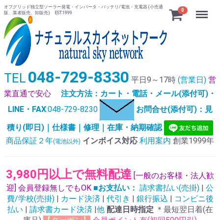
オフグリッド独立型ソーラー発電・インバータ・バッテリ/電池・充電器 (小売通
Menu
0
販、業者販売、卸販売) EST.1999
048-729-8330
TEL
平日9～17時
(営業日)
営
業直通で安心
注文方法：カート・電話・メール(添付可)・
LINE・FAX
:048-729-8230
お問合せ(添付可)：見
積り(即日)｜仕様書｜修理｜在庫・納期確認
商品保証２年
インボイス対応
利用案内
創業1999年
(電池以外)
3,980円以上で無料配達
[一般のお客様・法人歓
迎] 会員登録無しでもOK
■お支払い：
請求書払い(売掛)
|
公
費/学校(売掛)
|
カード決済
|
代引き
|
銀行振込
|
コンビニ後
払い
|
請求書カード決済
|
他
配達日時指定
＊最短翌日着(在