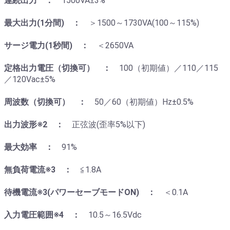
連続出力 ：
1500VA±3%
最大出力(1分間) ：
＞1500～1730VA(100～115%)
サージ電力(1秒間) ：
＜2650VA
定格出力電圧（切換可） ：
100（初期値）／110／115
／120Vac±5%
周波数（切換可） ：
50／60（初期値）Hz±0.5%
出力波形※2 ：
正弦波(歪率5%以下)
最大効率 ：
91%
無負荷電流※3 ：
≦1.8A
待機電流※3(パワーセーブモードON) ：
＜0.1A
入力電圧範囲※4 ：
10.5～16.5Vdc