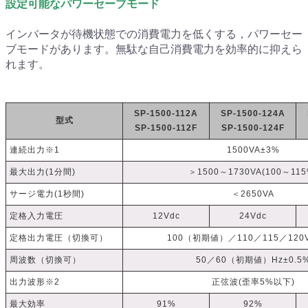
設定可能なパワーセーブモード
インバータが待機状態での消費電力を低くする，パワーセー
ブモードがあります。無駄な自己消費電力を効率的に抑えら
れます。
SP-1500-112A
SP-1500-124A
型式
SP-1500-112F
SP-1500-124F
連続出力※1
1500VA±3%
最大出力(1分間)
＞1500～1730VA(100～115
サージ電力(1秒間)
＜2650VA
定格入力電圧
12Vdc
24Vdc
定格出力電圧（切換可）
100（初期値）／110／115／120V
周波数（切換可）
50／60（初期値）Hz±0.5
出力波形※2
正弦波(歪率5%以下)
最大効率
91%
92%