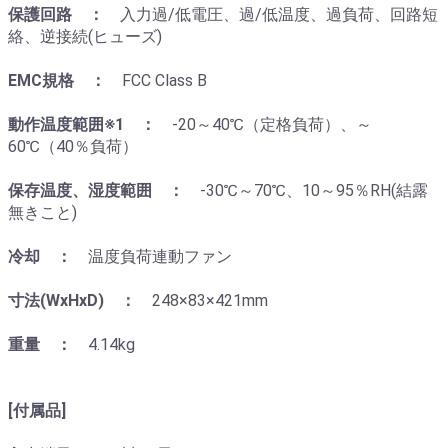
保護回路 ：
入力過/低電圧、過/低温度、過負荷、回路短
絡、逆接続(ヒューズ)
EMC規格 ：
FCC Class B
動作温度範囲※1 ：
-20～40℃（定格負荷）、～
60℃（40％負荷）
保存温度、湿度範囲 ：
-30℃～70℃、10～95％RH(結露
無きこと)
冷却 ：
温度負荷連動ファン
寸法(WxHxD) ：
248×83×421mm
重量 ：
4.14kg
[付属品]