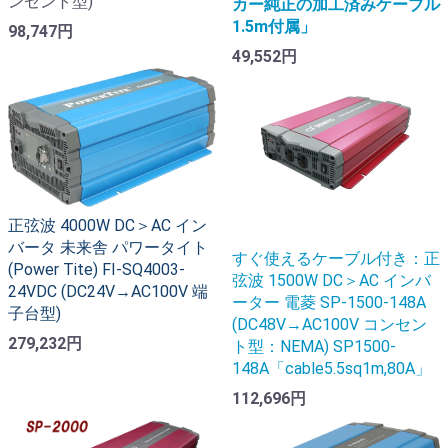
ンセント型)
カー純正の加工済みケーブル
1.5m付属」
98,747円
49,552円
正弦波 4000W DC＞AC イン
バータ 未来舎 パワータイト
すぐ使えるケーブル付き：正
(Power Tite) FI-SQ4003-
弦波 1500W DC＞AC インバ
24VDC (DC24V→AC100V 端
ーター 電菱 SP-1500-148A
子台型)
(DC48V→AC100V コンセン
279,232円
ト型：NEMA) SP1500-
148A「cable5.5sq1m,80A」
112,696円