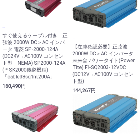
...
すぐ使えるケーブル付き：正
...
弦波 2000W DC＞AC インバ
【在庫確認必要】正弦波
ータ 電菱 SP-2000-124A
2000W DC＞AC インバータ
(DC24V→AC100V コンセン
未来舎 パワータイト(Power
ト型：NEMA) SP2000-124A
Tite) FI-SQ2003-12VDC
(＊SK2000後継機種)
(DC12V→AC100V コンセン
「cable38sq1m,200A」
ト型)
160,490円
144,267円
...