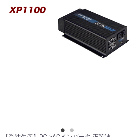
【受注生産】DC->ACインバータ 正弦波