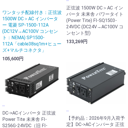
正弦波 1500W DC＞AC イン
ワンタッチ配線付き：正弦波
バータ 未来舎 パワータイト
1500W DC＞AC インバータ
(Power Tite) FI-SQ1503-
ー 電菱 SP-1500-112A
24VDC (DC24V→AC100V コ
(DC12V→AC100V コンセン
ンセント型)
ト：NEMA) SP1500-
133,269円
112A「cable38sq1m+ヒュー
ズ+マルチコネクタ」
105,600円
...
...
DC->ACインバータ 正弦波
【予約品：2026年9月入荷予
Power Tite 未来舎 FI-
定】DC->ACインバータ 正弦
S256G-24VDC（旧 FI-