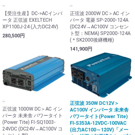
...
...
【受注生産】DC->ACインバ
正弦波 2000W DC＞AC イン
ータ 正弦波 EXELTECH
バータ 電菱 SP-2000-124A
XP1100J-24 (入力DC24V)
(DC24V→AC100V コンセン
ト型：NEMA) SP2000-124A
280,500円
(＊SK2000後継機種)
141,900円
...
正弦波 350W DC12V＞
正弦波 1000W DC＞AC イン
AC100V インバータ 未来舎
バータ 未来舎 パワータイト
パワータイト(Power Tite)
(Power Tite) FI-SQ1003-
FI-S353A-12VDC-100VAC
24VDC (DC24V→AC100V コ
(出力AC100～120V)「メー