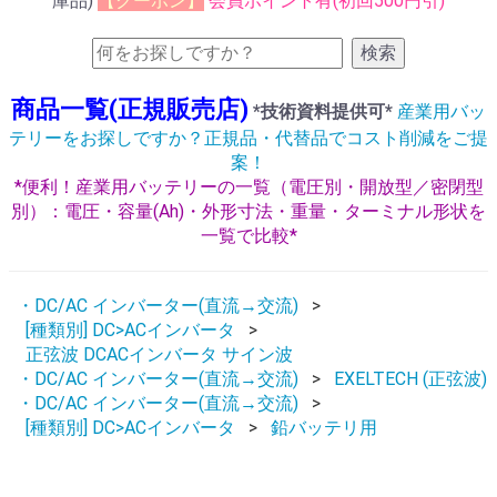
庫品)
【クーポン】
会員ポイント有(初回500円引)
検索
商品一覧(正規販売店)
*技術資料提供可*
産業用バッ
テリーをお探しですか？正規品・代替品でコスト削減をご提
案！
*便利！産業用バッテリーの一覧（電圧別・開放型／密閉型
別）：電圧・容量(Ah)・外形寸法・重量・ターミナル形状を
一覧で比較*
・DC/AC インバーター(直流→交流)
[種類別] DC>ACインバータ
正弦波 DCACインバータ サイン波
・DC/AC インバーター(直流→交流)
EXELTECH (正弦波)
・DC/AC インバーター(直流→交流)
[種類別] DC>ACインバータ
鉛バッテリ用