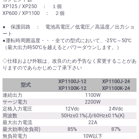
XP125 / XP250 ： １個
XP600 / XP1100 ： ２個
● 保護回路 ： 電池高電圧／低電圧／高温度／出力ショ
ート
●運転時周囲温度・・・全ての型式において、-25℃～50℃
（最大出力時50℃を越えるとパワーダウンします。）
◇仕様および外観は、改良のため予告なく変更することがあ
りますのであらかじめご了承下さい
XP1100J-12
XP1100J-24
型式
XP1100K-12
XP1100K-24
連続出力
1100W
サージ電力
2200W
定格入力電圧
12Vdc
24Vdc
周波数
50Hz±0.1%(J)/60Hz±0.1%(K)
最大出力電流
22A
最大効率(全負荷)
85%
87%
無負荷電力
10W以下