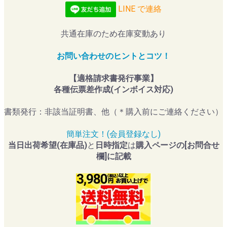
LINE で連絡
共通在庫のため在庫変動あり
お問い合わせのヒントとコツ！
【適格請求書発行事業】
各種伝票差作成(インボイス対応)
書類発行：非該当証明書、他（＊購入前にご連絡ください）
簡単注文！(会員登録なし)
当日出荷希望(在庫品)
と
日時指定
は
購入ページの[お問合せ
欄]に記載