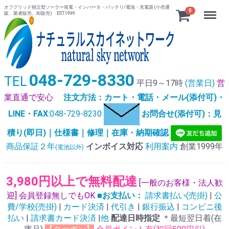
オフグリッド独立型ソーラー発電・インバータ・バッテリ/電池・充電器 (小売通
Menu
0
販、業者販売、卸販売) EST.1999
048-729-8330
TEL
平日9～17時
(営業日)
営
業直通で安心
注文方法：カート・電話・メール(添付可)・
LINE・FAX
:048-729-8230
お問合せ(添付可)：見
積り(即日)｜仕様書｜修理｜在庫・納期確認
商品保証２年
インボイス対応
利用案内
創業1999年
(電池以外)
3,980円以上で無料配達
[一般のお客様・法人歓
迎] 会員登録無しでもOK
■お支払い：
請求書払い(売掛)
|
公
費/学校(売掛)
|
カード決済
|
代引き
|
銀行振込
|
コンビニ後
払い
|
請求書カード決済
|
他
配達日時指定
＊最短翌日着(在