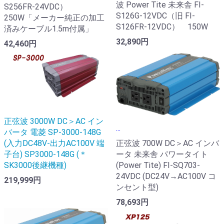
波 Power Tite 未来舎 FI-
S256FR-24VDC）
S126G-12VDC（旧 FI-
250W「メーカー純正の加工
S126FR-12VDC） 150W
済みケーブル1.5m付属」
32,890円
42,460円
正弦波 3000W DC＞AC イン
...
バータ 電菱 SP-3000-148G
(入力DC48V-出力AC100V 端
正弦波 700W DC＞AC インバ
子台) SP3000-148G (＊
ータ 未来舎 パワータイト
SK3000後継機種)
(Power Tite) FI-SQ703-
24VDC (DC24V→AC100V コ
219,999円
ンセント型)
78,693円