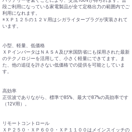
バッテリーを繋ぐことにより、交流100Vが得られます。普
段ご利用になっている家電製品が全て定格出力の範囲内でご
利用になれます。
※ＸＰ１２５の１２Ｖ用はシガライタープラグが実装されて
います。
小型、軽量、低価格
ＸＰインバータはＮＡＳＡ及び米国防省にも採用された最新
のテクノロジーを活用して、小さく軽量にできてます。ま
た、他の追従を許さない低価格での提供を可能としていま
す。
高効率
正弦波でありながら、標準で85%、最大で87%の高効率です
（12V用）。
リモートコントロール
ＸＰ２５０・ＸＰ６００・ＸＰ１１００はメインスイッチの