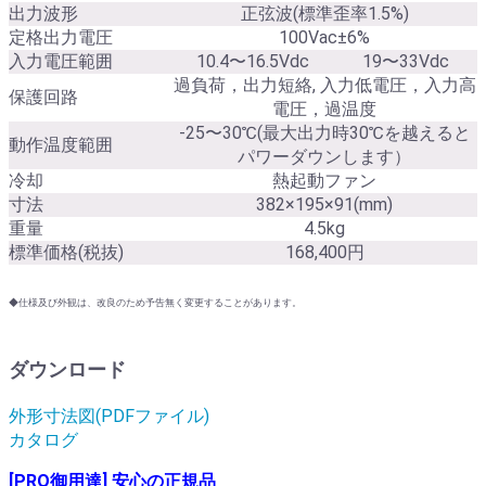
出力波形
正弦波(標準歪率1.5%)
定格出力電圧
100Vac±6%
入力電圧範囲
10.4〜16.5Vdc
19〜33Vdc
過負荷，出力短絡, 入力低電圧，入力高
保護回路
電圧，過温度
-25〜30℃(最大出力時30℃を越えると
動作温度範囲
パワーダウンします）
冷却
熱起動ファン
寸法
382×195×91(mm)
重量
4.5kg
標準価格(税抜)
168,400円
◆仕様及び外観は、改良のため予告無く変更することがあります。
ダウンロード
外形寸法図(PDFファイル)
カタログ
[PRO御用達] 安心の正規品