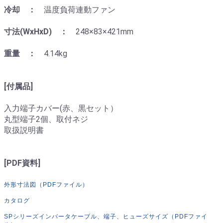
冷却 ：
温度負荷連動ファン
寸法(WxHxD) ：
248×83×421mm
重量 ：
4.14kg
[付属品]
入力端子カバー(赤、黒セット）
丸型端子2個、取付ネジ
取扱説明書
[PDF資料]
外形寸法図（PDFファイル）
カタログ
SPシリーズインバータケーブル、端子、ヒューズサイズ（PDFファイ