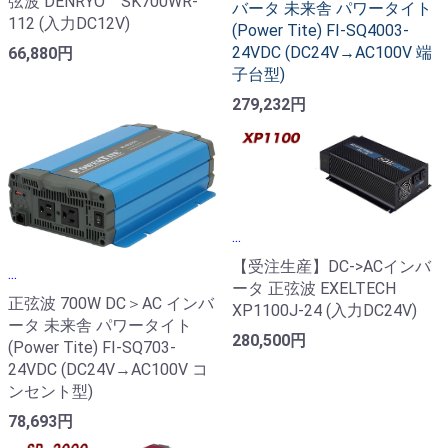
弦波 DENRYO SK700WR-
バータ 未来舎 パワータイト
112 (入力DC12V)
(Power Tite) FI-SQ4003-
24VDC (DC24V→AC100V 端
66,880円
子台型)
279,232円
...
【受注生産】DC->ACインバ
...
ータ 正弦波 EXELTECH
正弦波 700W DC＞AC インバ
XP1100J-24 (入力DC24V)
ータ 未来舎 パワータイト
280,500円
(Power Tite) FI-SQ703-
24VDC (DC24V→AC100V コ
ンセント型)
78,693円