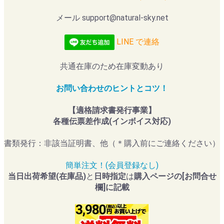
メール support@natural-sky.net
LINE で連絡
共通在庫のため在庫変動あり
お問い合わせのヒントとコツ！
【適格請求書発行事業】
各種伝票差作成(インボイス対応)
書類発行：非該当証明書、他（＊購入前にご連絡ください）
簡単注文！(会員登録なし)
当日出荷希望(在庫品)
と
日時指定
は
購入ページの[お問合せ
欄]に記載