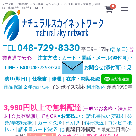
オフグリッド独立型ソーラー発電・インバータ・バッテリ/電池・充電器 (小売通
Menu
0
販、業者販売、卸販売) EST.1999
048-729-8330
TEL
平日9～17時
(営業日)
営
業直通で安心
注文方法：カート・電話・メール(添付可)・
LINE・FAX
:048-729-8230
お問合せ(添付可)：見
積り(即日)｜仕様書｜修理｜在庫・納期確認
商品保証２年
インボイス対応
利用案内
創業1999年
(電池以外)
3,980円以上で無料配達
[一般のお客様・法人歓
迎] 会員登録無しでもOK
■お支払い：
請求書払い(売掛)
|
公
費/学校(売掛)
|
カード決済
|
代引き
|
銀行振込
|
コンビニ後
払い
|
請求書カード決済
|
他
配達日時指定
＊最短翌日着(在