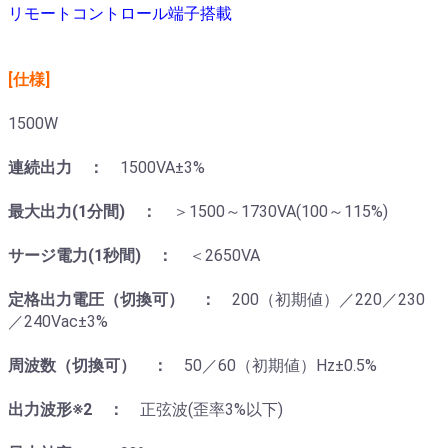
リモートコントロール端子搭載
[仕様]
1500W
連続出力 ：
1500VA±3%
最大出力(1分間) ：
＞1500～1730VA(100～115%)
サージ電力(1秒間) ：
＜2650VA
定格出力電圧（切換可） ：
200（初期値）／220／230
／240Vac±3%
周波数（切換可） ：
50／60（初期値）Hz±0.5%
出力波形※2 ：
正弦波(歪率3%以下)