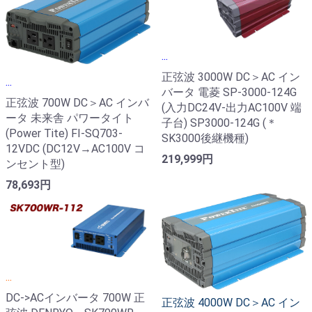
...
正弦波 3000W DC＞AC イン
...
バータ 電菱 SP-3000-124G
正弦波 700W DC＞AC インバ
(入力DC24V-出力AC100V 端
ータ 未来舎 パワータイト
子台) SP3000-124G (＊
(Power Tite) FI-SQ703-
SK3000後継機種)
12VDC (DC12V→AC100V コ
219,999円
ンセント型)
78,693円
...
DC->ACインバータ 700W 正
正弦波 4000W DC＞AC イン