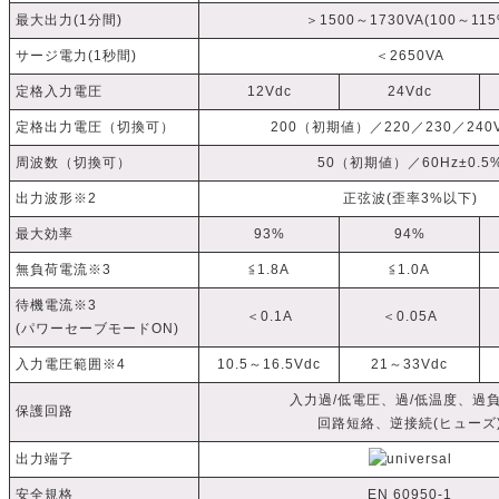
最大出力(1分間)
＞1500～1730VA(100～115
サージ電力(1秒間)
＜2650VA
定格入力電圧
12Vdc
24Vdc
定格出力電圧（切換可）
200（初期値）／220／230／240V
周波数（切換可）
50（初期値）／60Hz±0.5
出力波形※2
正弦波(歪率3%以下)
最大効率
93%
94%
無負荷電流※3
≦1.8A
≦1.0A
待機電流※3
＜0.1A
＜0.05A
(パワーセーブモードON)
入力電圧範囲※4
10.5～16.5Vdc
21～33Vdc
入力過/低電圧、過/低温度、過
保護回路
回路短絡、逆接続(ヒューズ
出力端子
安全規格
EN 60950-1