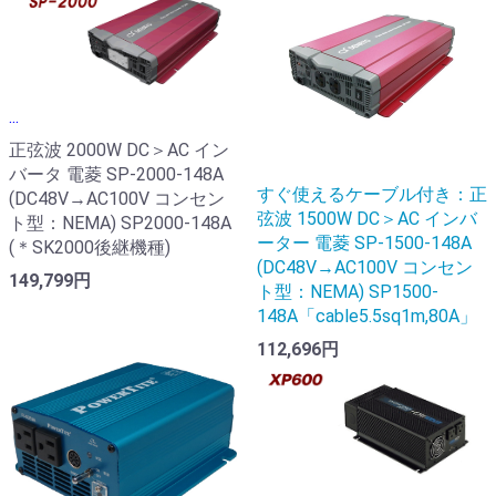
...
正弦波 2000W DC＞AC イン
バータ 電菱 SP-2000-148A
すぐ使えるケーブル付き：正
(DC48V→AC100V コンセン
弦波 1500W DC＞AC インバ
ト型：NEMA) SP2000-148A
ーター 電菱 SP-1500-148A
(＊SK2000後継機種)
(DC48V→AC100V コンセン
149,799円
ト型：NEMA) SP1500-
148A「cable5.5sq1m,80A」
112,696円
...