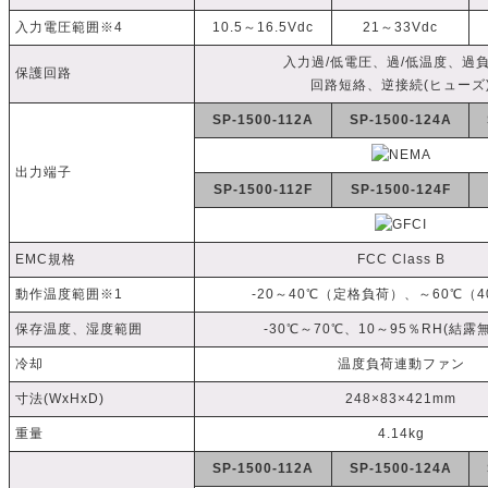
入力電圧範囲※4
10.5～16.5Vdc
21～33Vdc
入力過/低電圧、過/低温度、過
保護回路
回路短絡、逆接続(ヒューズ
SP-1500-112A
SP-1500-124A
出力端子
SP-1500-112F
SP-1500-124F
EMC規格
FCC Class B
動作温度範囲※1
-20～40℃（定格負荷）、～60℃（
保存温度、湿度範囲
-30℃～70℃、10～95％RH(結露
冷却
温度負荷連動ファン
寸法(WxHxD)
248×83×421mm
重量
4.14kg
SP-1500-112A
SP-1500-124A