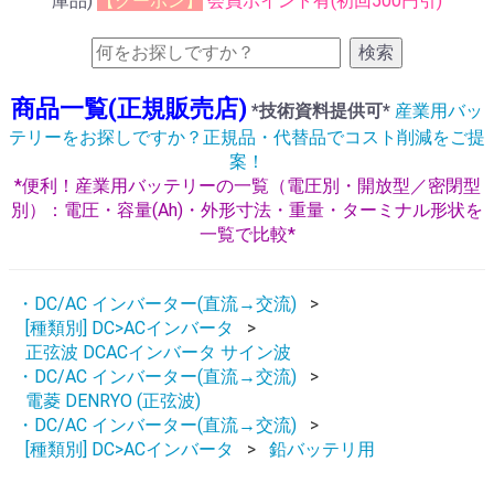
庫品)
【クーポン】
会員ポイント有(初回500円引)
検索
商品一覧(正規販売店)
*技術資料提供可*
産業用バッ
テリーをお探しですか？正規品・代替品でコスト削減をご提
案！
*便利！産業用バッテリーの一覧（電圧別・開放型／密閉型
別）：電圧・容量(Ah)・外形寸法・重量・ターミナル形状を
一覧で比較*
・DC/AC インバーター(直流→交流)
[種類別] DC>ACインバータ
正弦波 DCACインバータ サイン波
・DC/AC インバーター(直流→交流)
電菱 DENRYO (正弦波)
・DC/AC インバーター(直流→交流)
[種類別] DC>ACインバータ
鉛バッテリ用