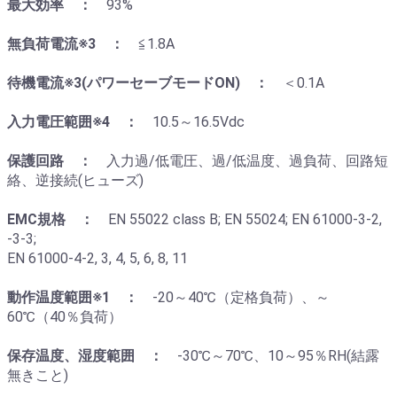
最大効率 ：
93%
無負荷電流※3 ：
≦1.8A
待機電流※3(パワーセーブモードON) ：
＜0.1A
入力電圧範囲※4 ：
10.5～16.5Vdc
保護回路 ：
入力過/低電圧、過/低温度、過負荷、回路短
絡、逆接続(ヒューズ)
EMC規格 ：
EN 55022 class B; EN 55024; EN 61000-3-2,
-3-3;
EN 61000-4-2, 3, 4, 5, 6, 8, 11
動作温度範囲※1 ：
-20～40℃（定格負荷）、～
60℃（40％負荷）
保存温度、湿度範囲 ：
-30℃～70℃、10～95％RH(結露
無きこと)