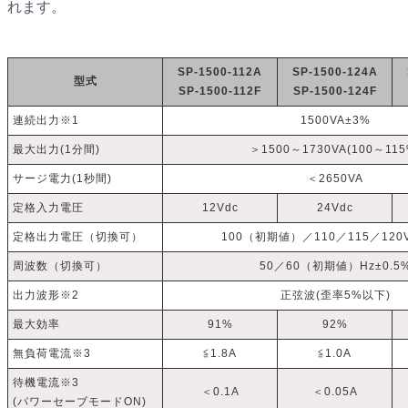
れます。
SP-1500-112A
SP-1500-124A
型式
SP-1500-112F
SP-1500-124F
連続出力※1
1500VA±3%
最大出力(1分間)
＞1500～1730VA(100～115
サージ電力(1秒間)
＜2650VA
定格入力電圧
12Vdc
24Vdc
定格出力電圧（切換可）
100（初期値）／110／115／120V
周波数（切換可）
50／60（初期値）Hz±0.5
出力波形※2
正弦波(歪率5%以下)
最大効率
91%
92%
無負荷電流※3
≦1.8A
≦1.0A
待機電流※3
＜0.1A
＜0.05A
(パワーセーブモードON)