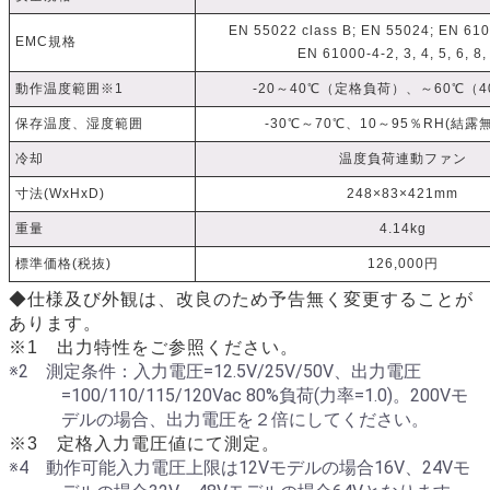
EN 55022 class B; EN 55024; EN 6100
EMC規格
EN 61000-4-2, 3, 4, 5, 6, 8,
動作温度範囲※1
-20～40℃（定格負荷）、～60℃（
保存温度、湿度範囲
-30℃～70℃、10～95％RH(結露
冷却
温度負荷連動ファン
寸法(WxHxD)
248×83×421mm
重量
4.14kg
標準価格(税抜)
126,000円
◆仕様及び外観は、改良のため予告無く変更することが
あります。
※1 出力特性をご参照ください。
※2 測定条件：入力電圧=12.5V/25V/50V、出力電圧
=100/110/115/120Vac 80%負荷(力率=1.0)。200Vモ
デルの場合、出力電圧を２倍にしてください。
※3 定格入力電圧値にて測定。
※4 動作可能入力電圧上限は12Vモデルの場合16V、24Vモ