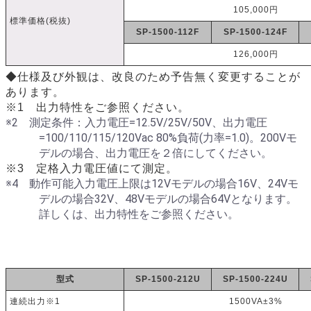
105,000円
標準価格(税抜)
SP-1500-112F
SP-1500-124F
126,000円
◆仕様及び外観は、改良のため予告無く変更することが
あります。
※1 出力特性をご参照ください。
※2 測定条件：入力電圧=12.5V/25V/50V、出力電圧
=100/110/115/120Vac 80%負荷(力率=1.0)。200Vモ
デルの場合、出力電圧を２倍にしてください。
※3 定格入力電圧値にて測定。
※4 動作可能入力電圧上限は12Vモデルの場合16V、24Vモ
デルの場合32V、48Vモデルの場合64Vとなります。
詳しくは、出力特性をご参照ください。
型式
SP-1500-212U
SP-1500-224U
連続出力※1
1500VA±3%