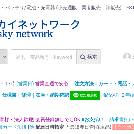
ッテリ/電池・充電器 (小売通販、業者販売、卸販売) EST.1
検索
～17時
(営業日)
営業直通で安心
注文方法：カート・電話・メー
)｜仕様書｜修理｜在庫・納期確認
商品保証２年
(
お客様・法人歓迎] 会員登録無しでもOK
■お支払い：
請求書払い
書カード決済
|
他
配達日時指定
＊最短翌日着(在庫品)
【クーポ