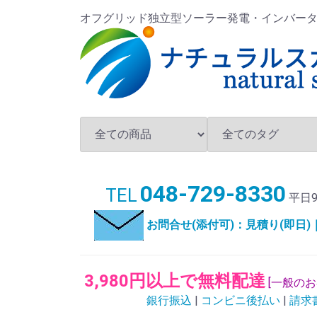
オフグリッド独立型ソーラー発電・インバータ・バ
048-729-8330
TEL
平日9
お問合せ(添付可)：見積り(即日
3,980円以上で無料配達
[一般の
銀行振込
|
コンビニ後払い
|
請求