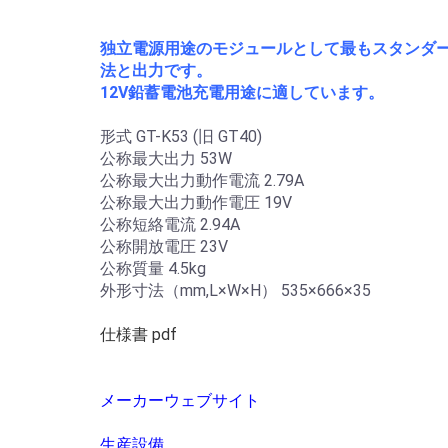
独立電源用途のモジュールとして最もスタンダ
法と出力です。
12V鉛蓄電池充電用途に適しています。
形式 GT-K53 (旧 GT40)
公称最大出力 53W
公称最大出力動作電流 2.79A
公称最大出力動作電圧 19V
公称短絡電流 2.94A
公称開放電圧 23V
公称質量 4.5kg
外形寸法（mm,L×W×H） 535×666×35
仕様書 pdf
メーカーウェブサイト
生産設備