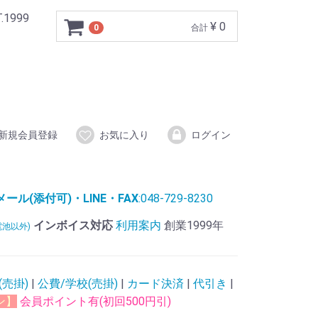
999
¥ 0
0
合計
新規会員登録
お気に入り
ログイン
ル(添付可)・LINE・FAX
:048-729-8230
インボイス対応
利用案内
創業1999年
電池以外)
(売掛)
|
公費/学校(売掛)
|
カード決済
|
代引き
|
ン】
会員ポイント有(初回500円引)