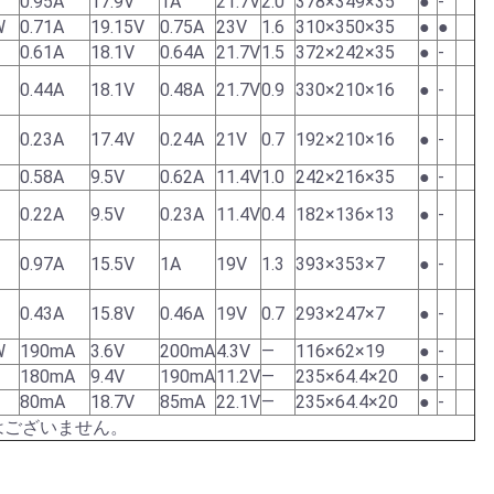
0.95A
17.9V
1A
21.7V
2.0
378×349×35
●
-
W
0.71A
19.15V
0.75A
23V
1.6
310×350×35
●
●
0.61A
18.1V
0.64A
21.7V
1.5
372×242×35
●
-
0.44A
18.1V
0.48A
21.7V
0.9
330×210×16
●
-
0.23A
17.4V
0.24A
21V
0.7
192×210×16
●
-
0.58A
9.5V
0.62A
11.4V
1.0
242×216×35
●
-
0.22A
9.5V
0.23A
11.4V
0.4
182×136×13
●
-
0.97A
15.5V
1A
19V
1.3
393×353×7
●
-
0.43A
15.8V
0.46A
19V
0.7
293×247×7
●
-
W
190mA
3.6V
200mA
4.3V
―
116×62×19
●
-
180mA
9.4V
190mA
11.2V
―
235×64.4×20
●
-
80mA
18.7V
85mA
22.1V
―
235×64.4×20
●
-
はございません。