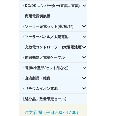
・DC/DC コンバーター(直流→直流)
・商用電源切換機
・ソーラー充電セット(車/船/他)
・ソーラーパネル／太陽電池
・充放電コントローラー (太陽電池用)
・周辺機器／電源ケーブル
・電源(小型品/セット品など)
・直流製品・雑貨
・リチウムイオン電池
【処分品／数量限定セール】
注文,質問（平日9:00～17:00）