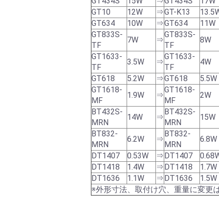
GT434S
15W
⇒
GT434S
17W
GT10
12W
⇒
GT-K13
13.5
GT634
10W
⇒
GT634
11W
GT833S-
GT833S-
7W
⇒
8W
TF
TF
GT1633-
GT1633-
3.5W
⇒
4W
TF
TF
GT618
5.2W
⇒
GT618
5.5W
GT1618-
GT1618-
1.9W
⇒
2W
MF
MF
BT432S-
BT432S-
14W
⇒
15W
MRN
MRN
BT832-
BT832-
6.2W
⇒
6.8W
MRN
MRN
DT1407
0.53W
⇒
DT1407
0.68
DT1418
1.4W
⇒
DT1418
1.7W
DT1636
1.1W
⇒
DT1636
1.5W
※外形寸法、取付け穴、重量に変更