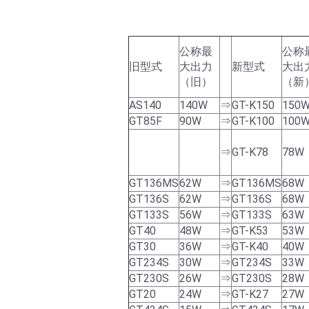
公称最
公称
旧型式
大出力
新型式
大出
（旧）
（新
AS140
140W
⇒
GT-K150
150
GT85F
90W
⇒
GT-K100
100
⇒
GT-K78
78W
GT136MS
62W
⇒
GT136MS
68W
GT136S
62W
⇒
GT136S
68W
GT133S
56W
⇒
GT133S
63W
GT40
48W
⇒
GT-K53
53W
GT30
36W
⇒
GT-K40
40W
GT234S
30W
⇒
GT234S
33W
GT230S
26W
⇒
GT230S
28W
GT20
24W
⇒
GT-K27
27W