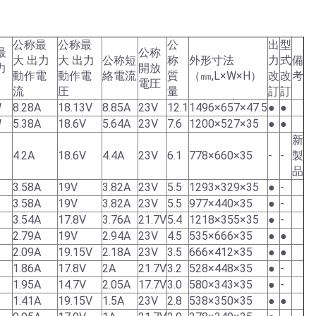
公称最
公称最
公
出
型
最
公称
大 出力
大 出力
公称短
称
外形寸法
力
式
備
力
開放
動作電
動作電
絡電流
質
（㎜,L×W×H）
改
改
考
）
電圧
流
圧
量
訂
訂
W
8.28A
18.13V
8.85A
23V
12.1
1496×657×47.5
●
●
W
5.38A
18.6V
5.64A
23V
7.6
1200×527×35
●
●
新
4.2A
18.6V
4.4A
23V
6.1
778×660×35
-
-
製
品
3.58A
19V
3.82A
23V
5.5
1293×329×35
●
-
3.58A
19V
3.82A
23V
5.5
977×440×35
●
-
3.54A
17.8V
3.76A
21.7V
5.4
1218×355×35
●
-
2.79A
19V
2.94A
23V
4.5
535×666×35
●
●
2.09A
19.15V
2.18A
23V
3.5
666×412×35
●
●
1.86A
17.8V
2A
21.7V
3.2
528×448×35
●
-
1.95A
14.7V
2.05A
17.7V
3.0
580×343×35
●
-
1.41A
19.15V
1.5A
23V
2.8
538×350×35
●
●