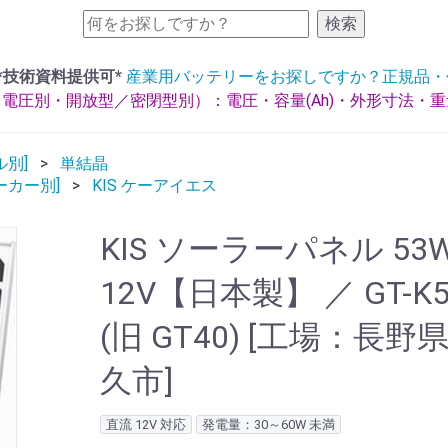
検索
*技術資料提供可*
産業用バッテリーをお探しですか？正規品・
電圧別・開放型／密閉型別）：電圧・容量(Ah)・外形寸法・
ル別]
単結晶
ーカー別]
KIS ケーアイエス
KIS ソーラーパネル 53
12V【日本製】 ／ GT-K5
(旧 GT40) [工場：長野
久市]
直流 12V 対応
発電量：30～60W 未満