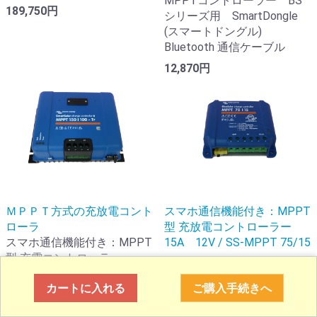
MPPTコントローラー BS
189,750円
シリーズ用 SmartDongle
(スマートドングル)
Bluetooth 通信ケーブル
12,870円
ＭＰＰＴ方式の充放電コント
スマホ通信機能付き：MPPT
ローラ
型 充放電コントローラー
スマホ通信機能付き：MPPT
15A 12V / SS-MPPT 75/15
型 充電コントローラー
33,000円
100A 12V 24V 48V兼用 /
カートに入れる
ご購入手続きへ
BS-MPPT 150/100
186,154円