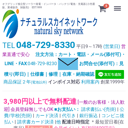
オフグリッド独立型ソーラー発電・インバータ・バッテリ/電池・充電器 (小売通
Menu
0
販、業者販売、卸販売) EST.1999
048-729-8330
TEL
平日9～17時
(営業日)
営
業直通で安心
注文方法：カート・電話・メール(添付可)・
LINE・FAX
:048-729-8230
お問合せ(添付可)：見
積り(即日)｜仕様書｜修理｜在庫・納期確認
商品保証２年
インボイス対応
利用案内
創業1999年
(電池以外)
3,980円以上で無料配達
[一般のお客様・法人歓
迎] 会員登録無しでもOK
■お支払い：
請求書払い(売掛)
|
公
費/学校(売掛)
|
カード決済
|
代引き
|
銀行振込
|
コンビニ後
払い
|
請求書カード決済
|
他
配達日時指定
＊最短翌日着(在