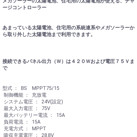
メガソーラーの太陽電池、住宅用の太陽電池が使える、チャ
ージコントローラー
あまっている太陽電池、住宅用の系統連系やメガソーラーか
ら取り外した太陽電池まで利用できます。
接続できるパネル出力（Ｗ）は４２０Ｗおよび電圧７５Ｖま
で
型式 ： BS MPPT75/15
制御機能 ： 充放電
システム電圧 ： 24V(設定)
最大入力電圧 ： 75V
最大バッテリー電流 ： 15A
負荷電流 ： 15A
充電方式 ： MPPT
吸収充電電圧 ： 28.8V